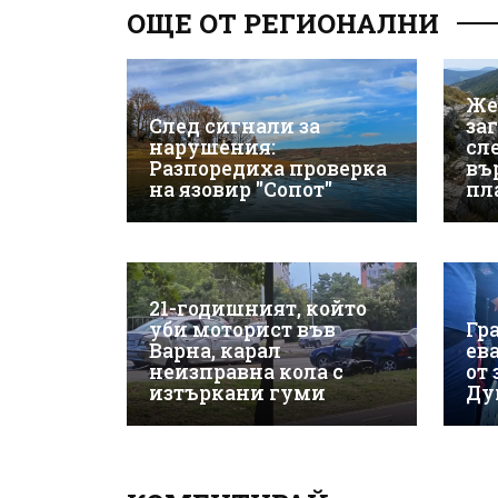
ОЩЕ ОТ РЕГИОНАЛНИ
Же
След сигнали за
за
нарушения:
сле
Разпоредиха проверка
въ
на язовир "Сопот"
пл
21-годишният, който
уби моторист във
Гр
Варна, карал
ев
неизправна кола с
от
изтъркани гуми
Ду