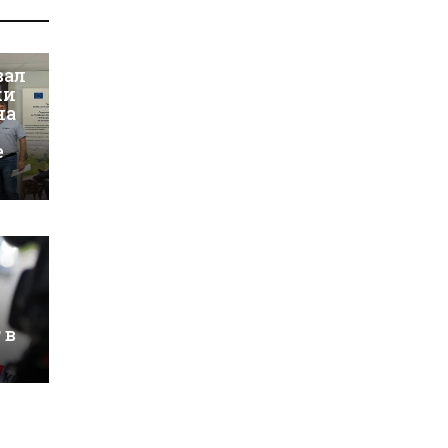
вал
ки
на
е
 в