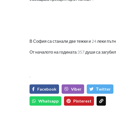
В София са станали две тежки и 24 леки пъ
От началото на годината 357 души са загуби
`
Facebook
Viber
Тwitter
Whatsapp
Pinterest