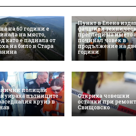
Пункт в Елена изда
на на 60 години е
фалшиви техничес
гинала на място,
прегледи на името 
д като е паднала от
починал човек в
рха на било в Стара
продължение на дв
анина
години
анични полицаи
акуираха пътниците
Откриха човешки
 заседналия круиз в
останки при ремонт
нав
Свищовско