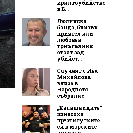
криптоубийство
в Б...
Люлинска
банда, близък
приятел или
любовен
триъгълник
стоят зад
убийст...
Случаят с Ива
Михайлова
влиза в
Народното
събрание
„Калашниците“
изнесоха
пр*ститутките
си в морските
курорти