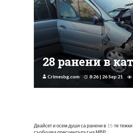
28 ранени в ка
Crimesbg.com
8:26 | 26 Sep 21
Двайсет и осем души са ранени в 15-те тежк
съобщава пресцентърът на МВР.