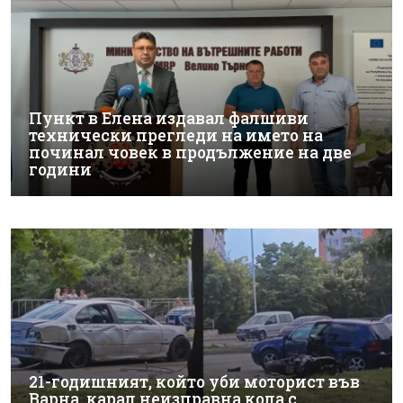
Пункт в Елена издавал фалшиви
технически прегледи на името на
починал човек в продължение на две
години
21-годишният, който уби моторист във
Варна, карал неизправна кола с