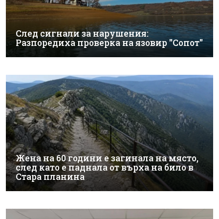
След сигнали за нарушения:
Разпоредиха проверка на язовир "Сопот"
Жена на 60 години е загинала на място,
след като е паднала от върха на било в
Стара планина