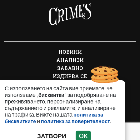
НОВИНИ
АНАЛИЗИ
ЗАБАВНО
ИЗДИРВА СЕ
КРИМИНАЛНО
С използването на сайта вие приемате, че
ЛИЧНОСТИ
използваме „
" за подобряване на
бисквитки
ОБЩЕСТВЕНИ ТЕМИ
преживяването, персонализиране на
съдържанието и рекламите, и анализиране
ПО СВЕТА
на трафика. Вижте нашата
политика за
РЕГИОНАЛНИ
и
.
бисквитките
политика за поверителност
ЗАТВОРИ
OK
Използването и публикуването на част или цялото