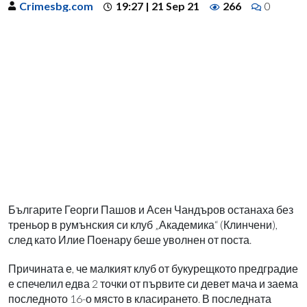
Crimesbg.com
19:27 | 21 Sep 21
266
0
Българите Георги Пашов и Асен Чандъров останаха без
треньор в румънския си клуб „Академика“ (Клинчени),
след като Илие Поенару беше уволнен от поста.
Причината е, че малкият клуб от букурещкото предградие
е спечелил едва 2 точки от първите си девет мача и заема
последното 16-о място в класирането. В последната