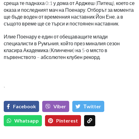
среща те паднаха 0:1 у дома от Арджеш (Питещ), което се
оказа и последният мач на Поенару. Отборът за момента
ще бъде воден от временния наставник Йон Ене, а в
същото време ще се търси и постоянен наставник.
Илие Поенару е един от обещаващите млади
специалисти в Румъния, който през миналия сезон
класира Академика (Клинчени) на 5-о място в
първенството – абсолютен клубен рекорд.
`
Facebook
Viber
Тwitter
Whatsapp
Pinterest