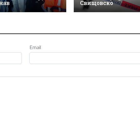
нав
Свищовско
Email