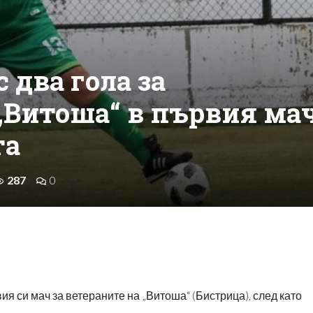
 два гола за
„Витоша“ в първия ма
та
287
0
я си мач за ветераните на „Витоша“ (Бистрица), след като