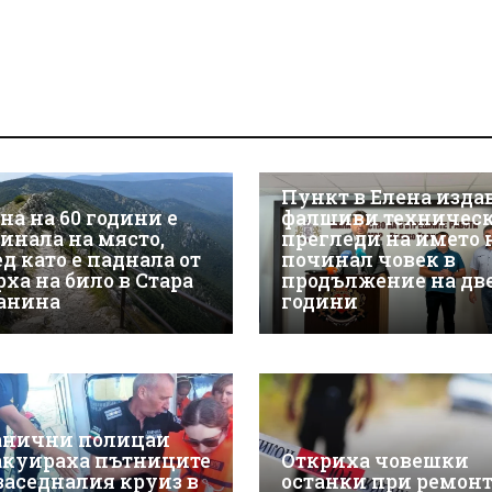
Пункт в Елена изда
на на 60 години е
фалшиви техничес
гинала на място,
прегледи на името 
д като е паднала от
починал човек в
рха на било в Стара
продължение на дв
анина
години
анични полицаи
акуираха пътниците
Откриха човешки
 заседналия круиз в
останки при ремонт