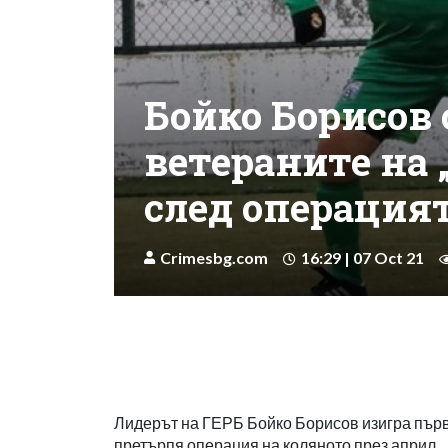
Бойко Борисов с
ветераните на 
след операция
Crimesbg.com
16:29 | 07 Oct 21
Лидерът на ГЕРБ Бойко Борисов изигра първи
претърпя операция на коляното през април.