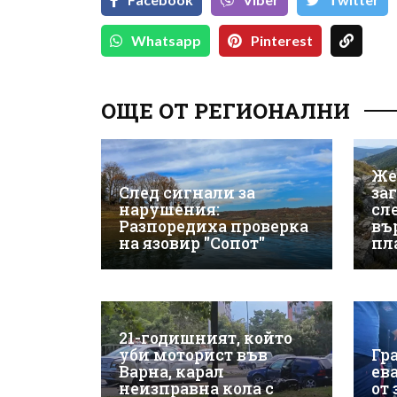
Whatsapp
Pinterest
ОЩЕ ОТ РЕГИОНАЛНИ
Же
След сигнали за
за
нарушения:
сле
Разпоредиха проверка
въ
на язовир "Сопот"
пл
21-годишният, който
уби моторист във
Гр
Варна, карал
ев
неизправна кола с
от