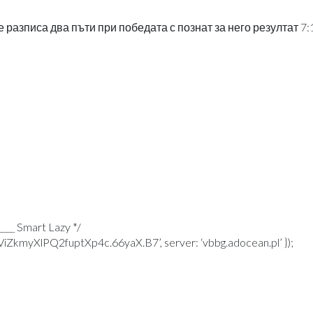
разписа два пъти при победата с познат за него резултат 7:
___ Smart Lazy */
kmyXlPQ2fuptXp4c.66yaX.B7’, server: ‘vbbg.adocean.pl’ });