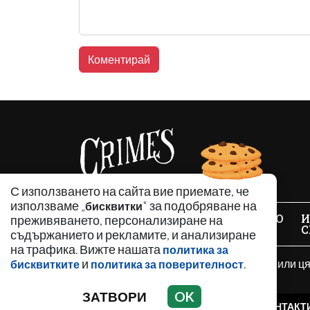
С използването на сайта вие приемате, че
използваме „
" за подобряване на
бисквитки
НОВИНИ
АНАЛИЗИ
ЗАБАВНО
И
преживяването, персонализиране на
С
съдържанието и рекламите, и анализиране
на трафика. Вижте нашата
политика за
и
.
Използването и публикуването на част или ц
бисквитките
политика за поверителност
разрешение е забранено.
ЗАТВОРИ
OK
РЕКЛАМА
КОНТАКТ