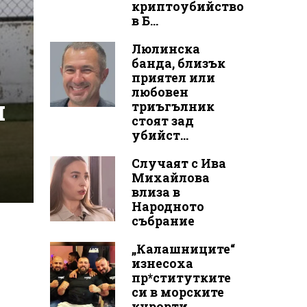
криптоубийство
в Б...
Люлинска
банда, близък
приятел или
любовен
ч
триъгълник
стоят зад
убийст...
Случаят с Ива
Михайлова
влиза в
Народното
събрание
„Калашниците“
изнесоха
пр*ститутките
си в морските
курорти