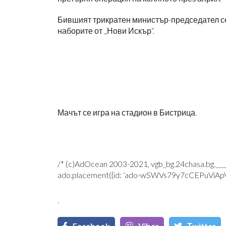
Бившият трикратен министър-председател се 
наборите от „Нови Искър“.
Мачът се игра на стадион в Бистрица.
/* (c)AdOcean 2003-2021, vgb_bg.24chasa.bg.____
ado.placement({id: ‘ado-wSWVs79y7cCEPuViApViZ
`
Facebook
Viber
Тwitter