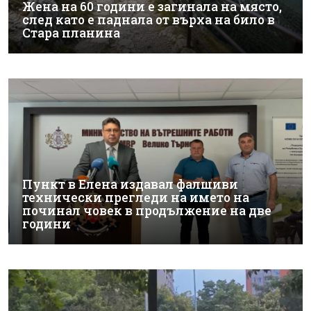
Жена на 60 години е загинала на място,
след като е паднала от върха на било в
Стара планина
Пункт в Елена издавал фалшиви
технически прегледи на името на
починал човек в продължение на две
години