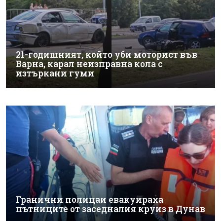
21-годишният, който уби моторист във
Варна, карал неизправна кола с
изтъркани гуми
Гранични полицаи евакуираха
пътниците от заседналия круиз в Дунав