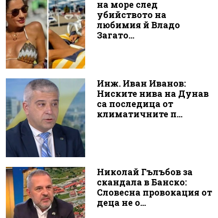
на море след
убийството на
любимия й Владо
Загато...
Инж. Иван Иванов:
Ниските нива на Дунав
са последица от
климатичните п...
Николай Гълъбов за
скандала в Банско:
Словесна провокация от
деца не о...