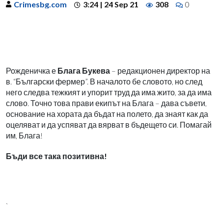
Crimesbg.com
3:24 | 24 Sep 21
308
0
Рожденичка е
Блага Букева
– редакционен директор на
в. “Български фермер”. В началото бе словото, но след
него следва тежкият и упорит труд да има жито, за да има
слово. Точно това прави екипът на Блага – дава съвети,
основание на хората да бъдат на полето, да знаят как да
оцеляват и да успяват да вярват в бъдещето си. Помагай
им, Блага!
Бъди все така позитивна!
`