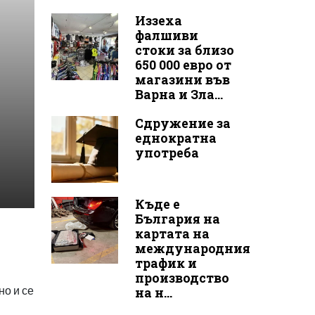
Иззеха
фалшиви
стоки за близо
650 000 евро от
магазини във
Варна и Зла...
Сдружение за
еднократна
употреба
Къде е
България на
картата на
международния
трафик и
производство
но и се
на н...