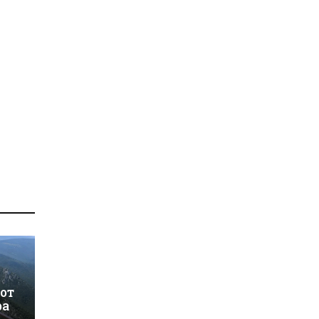
 от
ра