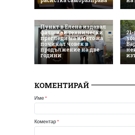
расистка саморазправа
на
Пункт в Елена издавал
фалшиви технически
21
прегледи на името на
уб
починал човек в
Ва
продължение на две
не
години
из
КОМЕНТИРАЙ
Име
*
Коментар
*