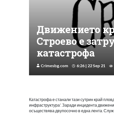
Движението кр
Строево е затр
катастрофа
Crimesbg.com
6:26 | 22 Sep 21
Катастрофа е станали тази сутрин край плов
инфраструктура“. Заради инцидента движение
осъществява двупосочно в една лента. Служ