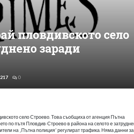
ай пловдивското село
уднено заради
217
0
дивското село Строево. Това съобщиха от агенция Пътна
то по пътя Пловдив-Строево в района на селото е затрудне
ители на „Пътна полиция“ регулират трафика. Няма данни за