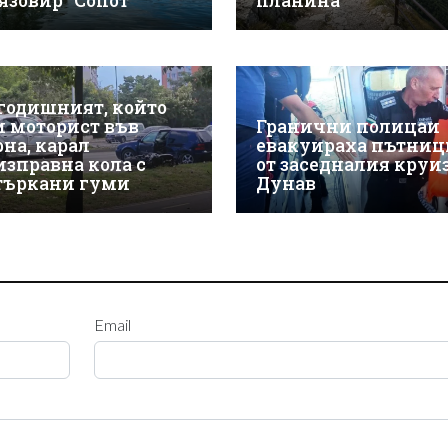
 язовир "Сопот"
планина
-годишният, който
и моторист във
Гранични полицаи
рна, карал
евакуираха пътниц
изправна кола с
от заседналия круиз
търкани гуми
Дунав
Email