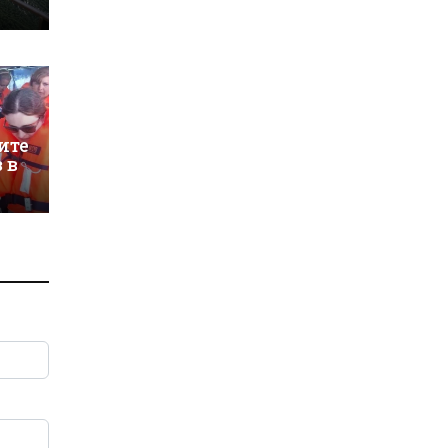
ите
 в