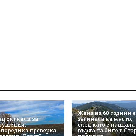
Жена на 60 години е
ед сигнали за
загинала на място,
рушения:
след като е паднала
зпоредиха проверка
върха на било в Ста