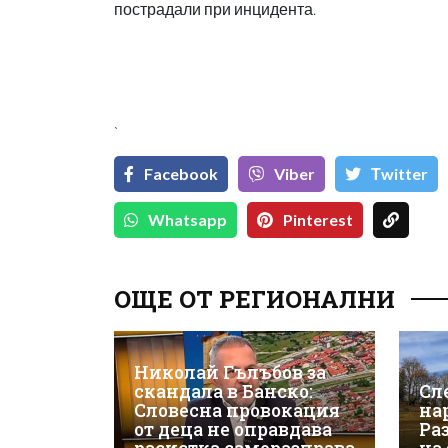
пострадали при инцидента.
`
Facebook
Viber
Тwitter
Whatsapp
Pinterest
ОЩЕ ОТ РЕГИОНАЛНИ
Николай Гълъбов за
скандала в Банско:
Сл
Словесна провокация
на
от деца не оправдава
Ра