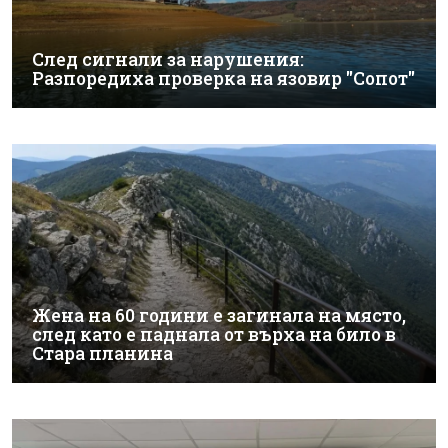
След сигнали за нарушения:
Разпоредиха проверка на язовир "Сопот"
Жена на 60 години е загинала на място,
след като е паднала от върха на било в
Стара планина