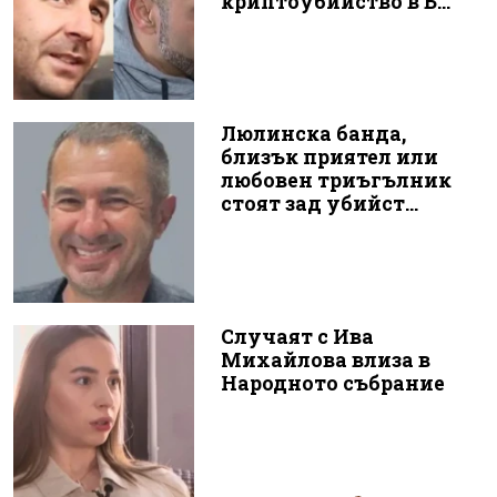
криптоубийство в Б...
Люлинска банда,
близък приятел или
любовен триъгълник
стоят зад убийст...
Случаят с Ива
Михайлова влиза в
Народното събрание