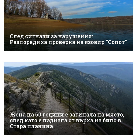
След сигнали за нарушения:
Разпоредиха проверка на язовир "Сопот"
Жена на 60 години е загинала на място,
след като е паднала от върха на било в
Стара планина