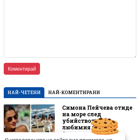
НАЙ-ЧЕТЕНИ
НАЙ-КОМЕНТИРАНИ
Симона Пейчева отиде
на море след
убийството на
любимия й Владо
Загато...