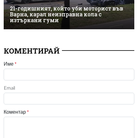
21-годишният, който уби моторист във
Варна, карал неизправна кола с
изтъркани гуми
КОМЕНТИРАЙ
Име
*
Email
Коментар
*