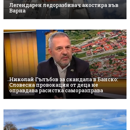
Легендарен ледоразбивач акостира във
Варна
Николай Гълъбов за скандала в Банско:
Словесна провокация от деца не
оправдава расистка саморазправа