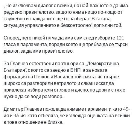
„Не изключвам диалог с всички, но най-важното е да има
редовно правителство, защото няма нищо по-лощо от
служебно и гражданите ще го разберат. В такава
ситуация управлението е безконтролно“, допълни той.
Според него никой няма да има сам след изборите 121
гласа в парламента, поради което ще трябва да се търси
диалог, за да има правителство.
За Главчев естествени партньори са „Демократична
България“, с които са заедно в ЕНП, а за новата
формация на Петков и Василев той смята, че твърде
широко са разтворили ветрилото и сякаш искат да
привлекат избиратели от ляво и дясно, но дори и с тях е
нужно да се води разговор.
Димитър Главчев пожела да нямаме парламенти като 45-
ия и 46-ия, като отбеляза, че изглежда оценката на всички
в това отношение е близка.