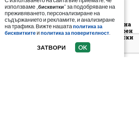
С използването на сайта вие приемате, че
използваме „
" за подобряване на
бисквитки
преживяването, персонализиране на
съдържанието и рекламите, и анализиране
Луксозният майбах на
на трафика. Вижте нашата
политика за
Митьо Очите опожарен
и
.
бисквитките
политика за поверителност
заради балони с райски
газ
ЗАТВОРИ
OK
Арестуваният в Бургас
наркобарон от Украйна
ръководел 14 фабрики
за др...
"Ние, потребителите"