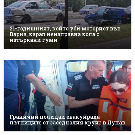
21-годишният, който уби моторист във
Варна, карал неизправна кола с
изтъркани гуми
Гранични полицаи евакуираха
пътниците от заседналия круиз в Дунав