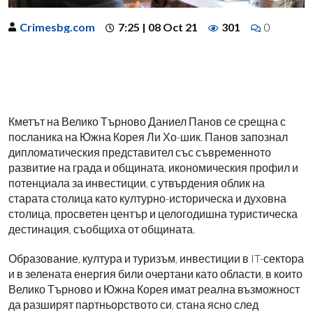
Crimesbg.com
7:25 | 08 Oct 21
301
0
Кметът на Велико Търново Даниел Панов се срещна с
посланика на Южна Корея Ли Хо-шик. Панов запознал
дипломатическия представител със съвременното
развитие на града и общината, икономическия профил и
потенциала за инвестиции, с утвърдения облик на
старата столица като културно-историческа и духовна
столица, просветен център и целогодишна туристическа
дестинация, съобщиха от общината.
Образование, култура и туризъм, инвестиции в IT-сектора
и в зелената енергия били очертани като области, в които
Велико Търново и Южна Корея имат реална възможност
да разширят партньорството си, стана ясно след