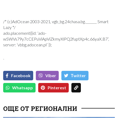
/* (c)AdOcean 2003-2021, vgb_bg.24chasa.bg._______ Smart
Lazy */
ado.placement({id: ‘ado-
wSWVs79y7cCEPuViApViZkmyXlPQ2fuptXp4c.66yaX.B7’,
server: ‘vbbg.adocean.pl’ });
`
Facebook
Viber
Тwitter
Whatsapp
Pinterest
ОЩЕ ОТ РЕГИОНАЛНИ