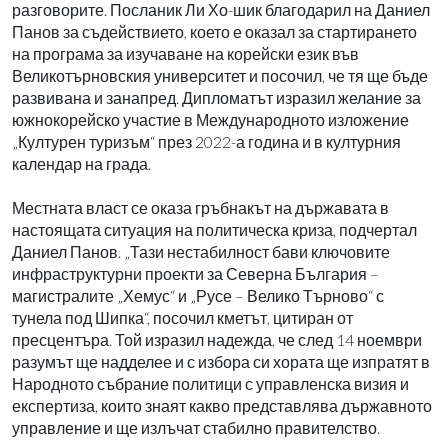
разговорите. Посланик Ли Хо-шик благодарил на Даниел
Панов за съдействието, което е оказал за стартирането
на програма за изучаване на корейски език във
Великотърновския университет и посочил, че тя ще бъде
развивана и занапред. Дипломатът изразил желание за
южнокорейско участие в Международното изложение
„Културен туризъм“ през 2022-а година и в културния
календар на града.
Местната власт се оказа гръбнакът на държавата в
настоящата ситуация на политическа криза, подчертал
Даниел Панов. „Тази нестабилност бави ключовите
инфраструктурни проекти за Северна България –
магистралите „Хемус“ и „Русе – Велико Търново“ с
тунела под Шипка“, посочил кметът, цитиран от
пресцентъра. Той изразил надежда, че след 14 ноември
разумът ще надделее и с избора си хората ще изпратят в
Народното събрание политици с управленска визия и
експертиза, които знаят какво представлява държавното
управление и ще излъчат стабилно правителство.