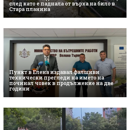
след като е паднала от върха на било в
Стара планина
Пункт в Елена издавал фалшиви
технически прегледи на името на
починал човек в продължение на две
години