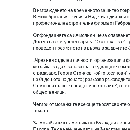
В изграждането на временното защитно покри
Великобритания, Русия и Нидерландия, коит
професионална строителна фирма от Габров
От фондацията са изчислили, че за опазванет
Досега са осигурени пари за 10 от тях – за 4
проведен през лятото на върха, а за другите 
„Чрез нея отделни личности, организации и 
мозайка, за да я запазят за следващите поко
сграда арх. Георги Стоилов, който „осинови“
на бъдещето на децата“, разказва ръководите
Стоянова също е сред „осиновителите“, сво
общественици.
Четири от мозайките все още търсят своите о
зимата.
За мозайките в паметника на Бузлуджа се зна
Европа. Те са най-ценният и най-застрашен е