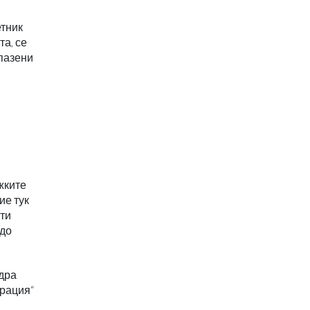
етник
та, се
опазени
жките
ие тук
чти
 до
едра
врация“