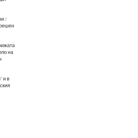
и /
трешен
Грижата
ело на
н
 и в
еския