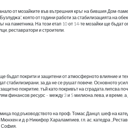
танало от мозайките във вътрешния кръг на бившия Дом-пам
узлуджа“, която от години работи за стабилизацията на обек
ъг на паметника. На този етап 10 от 14-те мозайки ще бъдат 
лци, реставратори и строители.
 ще бъдат покрити и защитени от атмосферното влияние и те
ат стабилизирани, за да не се рушат повече. Основното усил
з защитно покритие, тъй като покривът на сградата липсва по
ям финансов ресурс – между 3 и 5 милиона лева, и време, а
дмица под ръководството на проф. Томас Данцл, шеф на кат
 Мюнхен и д-р Никифор Харалампиев, гл. ас. катедра „Реста
 София.