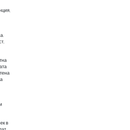
нция,
а.
т,
тна
лата
етена
на
и
ек в
дат