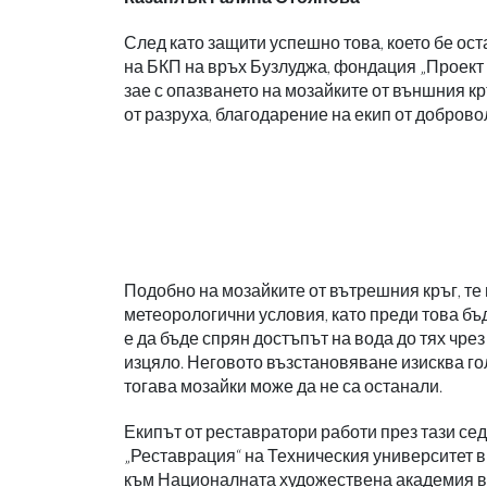
След като защити успешно това, което бе ос
на БКП на връх Бузлуджа, фондация „Проект Б
зае с опазването на мозайките от външния кр
от разруха, благодарение на екип от доброво
Подобно на мозайките от вътрешния кръг, те
метеорологични условия, като преди това бъд
е да бъде спрян достъпът на вода до тях чре
изцяло. Неговото възстановяване изисква гол
тогава мозайки може да не са останали.
Екипът от реставратори работи през тази се
„Реставрация“ на Техническия университет в
към Националната художествена академия в