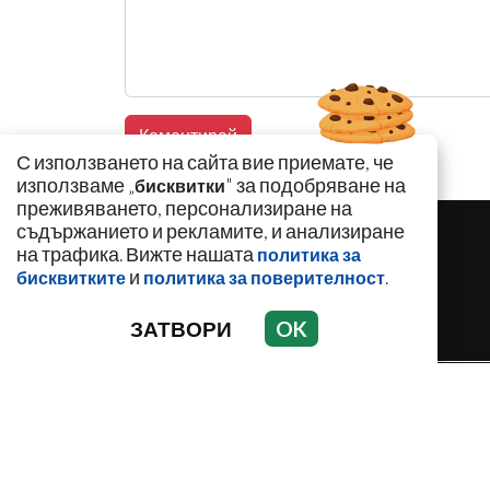
С използването на сайта вие приемате, че
използваме „
" за подобряване на
бисквитки
преживяването, персонализиране на
съдържанието и рекламите, и анализиране
на трафика. Вижте нашата
политика за
и
.
бисквитките
политика за поверителност
ЗАТВОРИ
OK
НОВИНИ
АНАЛИЗИ
ЗАБАВНО
И
С
Използването и публикуването на част или ц
разрешение е забранено.