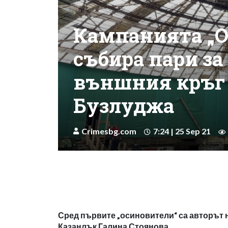
Кампанията „О
събира пари за
външния кръг 
Бузлуджа
Crimesbg.com
7:24 | 25 Sep 21
Сред първите „осиновители“ са авторът н
Казанлък Галина Стоянова