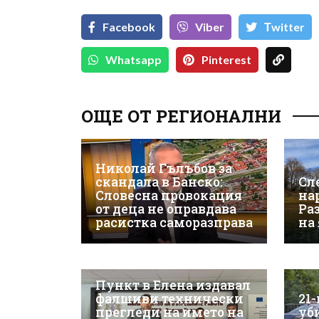
Facebook
Viber
Тwitter
Whatsapp
Pinterest
ОЩЕ ОТ РЕГИОНАЛНИ
Николай Гълъбов за
скандала в Банско:
Сл
Словесна провокация
на
от деца не оправдава
Ра
расистка саморазправа
на
Пункт в Елена издавал
фалшиви технически
21
прегледи на името на
уб