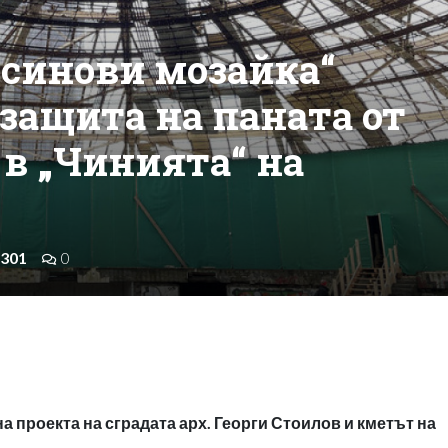
синови мозайка“
 защита на паната от
в „Чинията“ на
301
0
а проекта на сградата арх. Георги Стоилов и кметът на