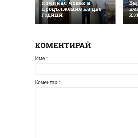
починал човек в
Ва
продължение на две
не
години
из
КОМЕНТИРАЙ
Име
*
Коментар
*