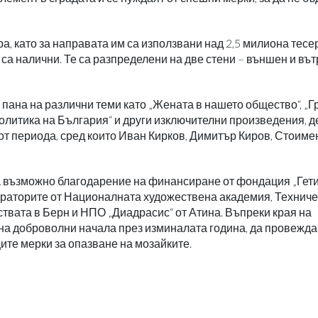
, като за направата им са използвани над 2,5 милиона тесер
е са налични. Те са разпределени на две стени – външен и въ
пана на различни теми като „Жената в нашето общество“, „
литика на България“ и други изключителни произведения, д
от периода, сред които Иван Кирков, Димитър Киров, Стоиме
а възможно благодарение на финансиране от фондация „Гети“
враторите от Националната художествена академия, Технич
ствата в Берн и НПО „Диадрасис“ от Атина. Въпреки края на
на доброволни начала през изминалата година, да провежда
те мерки за опазване на мозайките.