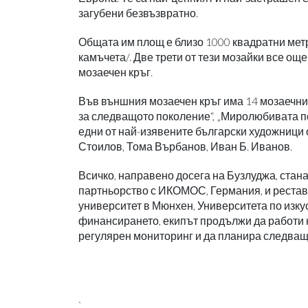
загубени безвъзвратно.
Общата им площ е близо 1000 квадратни метра
камъчета/. Две трети от тези мозайки все ощ
мозаечен кръг.
Във външния мозаечен кръг има 14 мозаечни 
за следващото поколение“, „Миролюбивата по
едни от най-изявените български художници 
Стоилов, Тома Върбанов, Иван Б. Иванов.
Всичко, направено досега на Бузлуджа, стан
партньорство с ИКОМОС, Германия, и реста
университет в Мюнхен, Университета по изку
финансирането, екипът продължи да работи 
регулярен мониторинг и да планира следващи
`