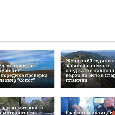
Жена на 60 години е
ед сигнали за
загинала на място,
рушения:
след като е паднала
зпоредиха проверка
върха на било в Ста
 язовир "Сопот"
планина
-годишният, който
и моторист във
Гранични полицаи