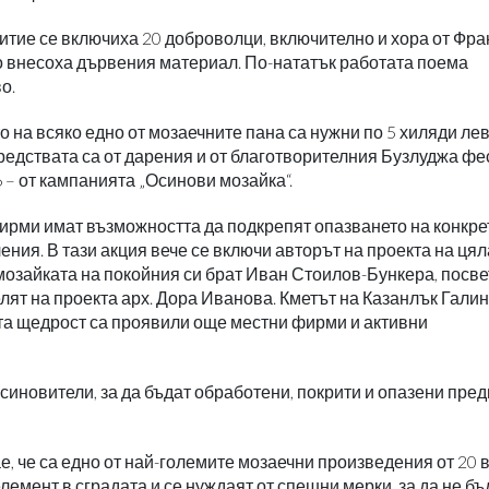
тие се включиха 20 доброволци, включително и хора от Фра
о внесоха дървения материал. По-нататък работата поема
о.
о на всяко едно от мозаечните пана са нужни по 5 хиляди лев
 средствата са от дарения и от благотворителния Бузлуджа фес
6 – от кампанията „Осинови мозайка“.
фирми имат възможността да подкрепят опазването на конкре
ления. В тази акция вече се включи авторът на проекта на ця
 мозайката на покойния си брат Иван Стоилов-Бункера, посв
лят на проекта арх. Дора Иванова. Кметът на Казанлък Гали
ята щедрост са проявили още местни фирми и активни
синовители, за да бъдат обработени, покрити и опазени пред
е, че са едно от най-големите мозаечни произведения от 20 в
лемент в сградата и се нуждаят от спешни мерки, за да не бъ