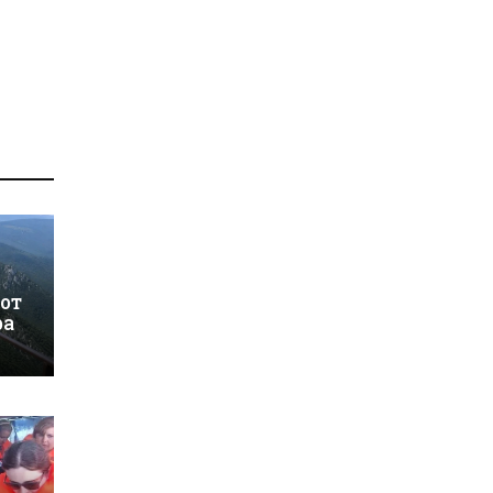
 от
ра