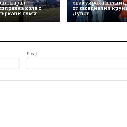
рна, карал
евакуираха пътниц
изправна кола с
от заседналия круиз
търкани гуми
Дунав
Email