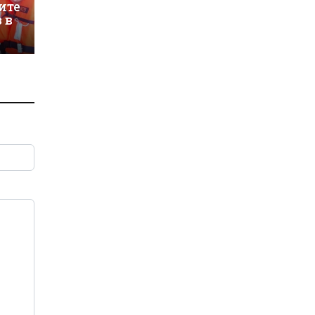
ите
 в