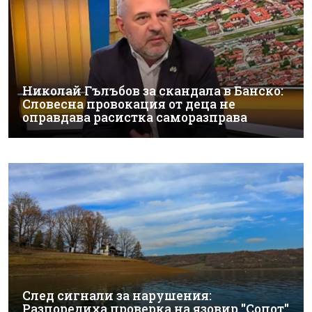
Николай Гълъбов за скандала в Банско:
Словесна провокация от деца не
оправдава расистка саморазправа
След сигнали за нарушения:
Разпоредиха проверка на язовир "Сопот"