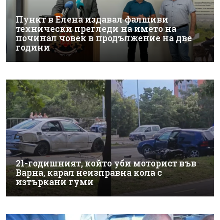
Пункт в Елена издавал фалшиви
технически прегледи на името на
починал човек в продължение на две
години
21-годишният, който уби моторист във
Варна, карал неизправна кола с
изтъркани гуми