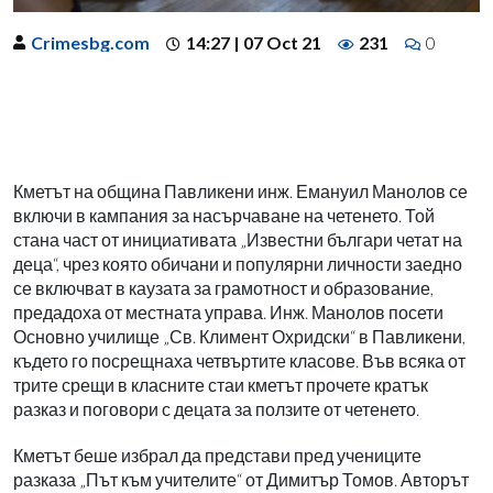
Crimesbg.com
14:27 | 07 Oct 21
231
0
Кметът на община Павликени инж. Емануил Манолов се
включи в кампания за насърчаване на четенето. Той
стана част от инициативата „Известни българи четат на
деца“, чрез която обичани и популярни личности заедно
се включват в каузата за грамотност и образование,
предадоха от местната управа. Инж. Манолов посети
Основно училище „Св. Климент Охридски“ в Павликени,
където го посрещнаха четвъртите класове. Във всяка от
трите срещи в класните стаи кметът прочете кратък
разказ и поговори с децата за ползите от четенето.
Кметът беше избрал да представи пред учениците
разказа „Път към учителите“ от Димитър Томов. Авторът