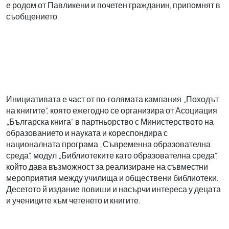
е родом от Павликени и почетен гражданин, припомнят в
съобщението.
Инициативата е част от по-голямата кампания „Походът
на книгите“, която ежегодно се организира от Асоциация
„Българска книга“ в партньорство с Министерството на
образованието и науката и кореспондира с
националната програма „Съвременна образователна
среда“, модул „Библиотеките като образователна среда“,
който дава възможност за реализиране на съвместни
мероприятия между училища и обществени библиотеки.
Десетото й издание повиши и насърчи интереса у децата
и учениците към четенето и книгите.