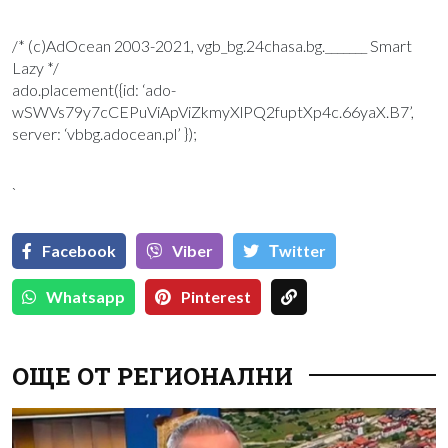
/* (c)AdOcean 2003-2021, vgb_bg.24chasa.bg._______ Smart
Lazy */
ado.placement({id: ‘ado-
wSWVs79y7cCEPuViApViZkmyXlPQ2fuptXp4c.66yaX.B7’,
server: ‘vbbg.adocean.pl’ });
`
Facebook
Viber
Тwitter
Whatsapp
Pinterest
ОЩЕ ОТ РЕГИОНАЛНИ