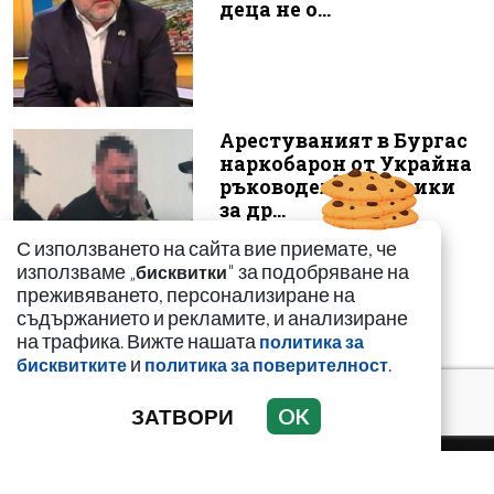
деца не о...
Арестуваният в Бургас
наркобарон от Украйна
ръководел 14 фабрики
за др...
С използването на сайта вие приемате, че
използваме „
" за подобряване на
бисквитки
преживяването, персонализиране на
съдържанието и рекламите, и анализиране
на трафика. Вижте нашата
политика за
и
.
бисквитките
политика за поверителност
ЗАТВОРИ
OK