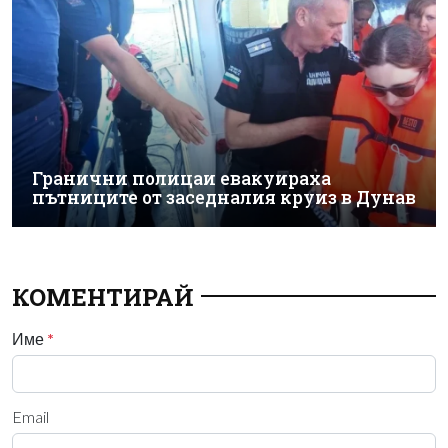
Гранични полицаи евакуираха
пътниците от заседналия круиз в Дунав
КОМЕНТИРАЙ
Име
*
Email