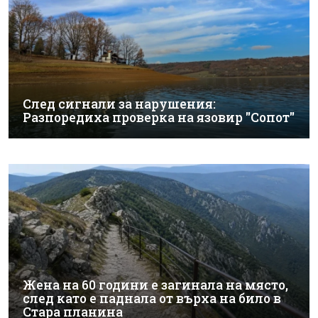
След сигнали за нарушения:
Разпоредиха проверка на язовир "Сопот"
Жена на 60 години е загинала на място,
след като е паднала от върха на било в
Стара планина