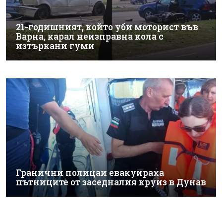
21-годишният, който уби моторист във
Варна, карал неизправна кола с
изтъркани гуми
Гранични полицаи евакуираха
пътниците от заседналия круиз в Дунав