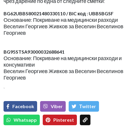
чрез дарение по една от следните сметки:
BG62UBBS80021480330110 / BIC код : UBBSBGSF
Основание: Покриване на медицински разходи
Веселин Георгиев Живков за Веселин Веселинов
Георгиев
BG95STSA93000032688641
Основание: Покриване на медицински разходи и
консумативи
Веселин Георгиев Живков за Веселин Веселинов
Георгиев
`
Facebook
Viber
Тwitter
Whatsapp
Pinterest