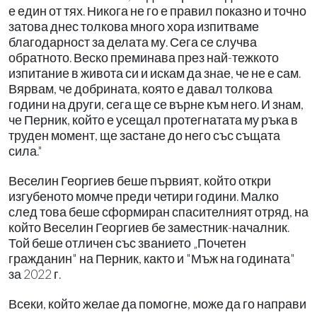
е един от тях. Никога не го е правил показно и точно
затова днес толкова много хора изпитваме
благодарност за делата му. Сега се случва
обратното. Веско преминава през най-тежкото
изпитание в живота си и искам да знае, че не е сам.
Вярвам, че добрината, която е давал толкова
години на други, сега ще се върне към него. И знам,
че Перник, който е усещал протегнатата му ръка в
труден момент, ще застане до него със същата
сила."
Веселин Георгиев беше първият, който откри
изгубеното момче преди четири години. Малко
след това беше сформиран спасителният отряд, на
който Веселин Георгиев бе заместник-началник.
Той беше отличен със званието „Почетен
гражданин" на Перник, както и "Мъж на годината"
за 2022 г.
Всеки, който желае да помогне, може да го направи