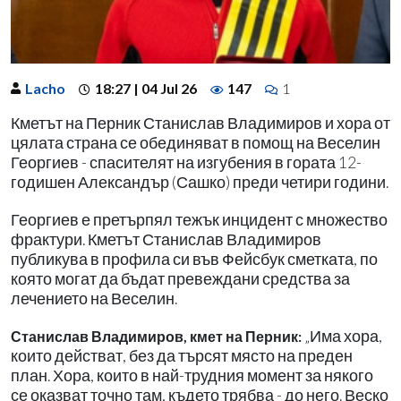
Lacho
18:27 | 04 Jul 26
147
1
Кметът на Перник Станислав Владимиров и хора от
цялата страна се обединяват в помощ на Веселин
Георгиев - спасителят на изгубения в гората 12-
годишен Александър (Сашко) преди четири години.
Георгиев е претърпял тежък инцидент с множество
фрактури. Кметът Станислав Владимиров
публикува в профила си във Фейсбук сметката, по
която могат да бъдат превеждани средства за
лечението на Веселин.
„Има хора,
Станислав Владимиров, кмет на Перник:
които действат, без да търсят място на преден
план. Хора, които в най-трудния момент за някого
се оказват точно там, където трябва - до него. Веско