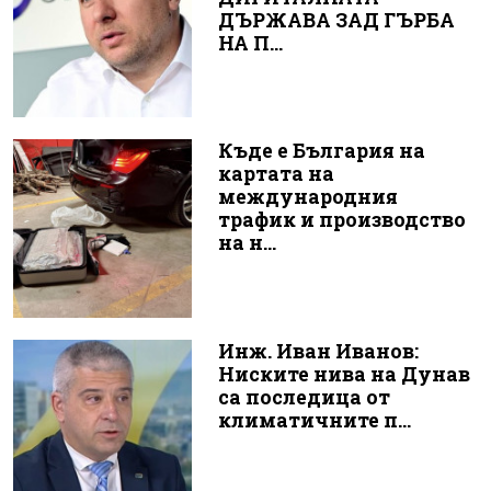
ДЪРЖАВА ЗАД ГЪРБА
НА П...
Къде е България на
картата на
международния
трафик и производство
на н...
Инж. Иван Иванов:
Ниските нива на Дунав
са последица от
климатичните п...