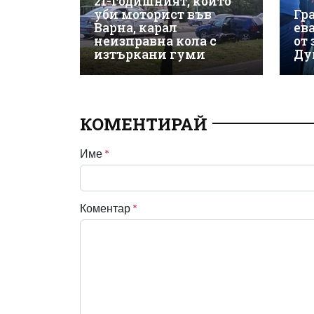
21-годишният, който
уби моторист във
Гр
Варна, карал
ев
неизправна кола с
от
изтъркани гуми
Ду
КОМЕНТИРАЙ
Име
*
Коментар
*