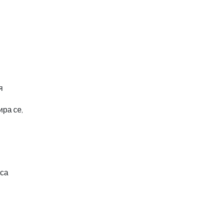
я
ира се,
аса