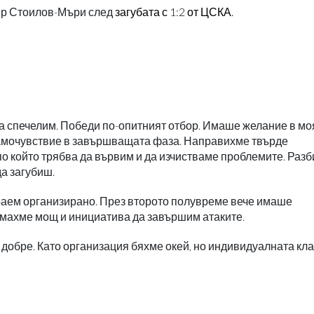
мир Стоилов-Мъри след
загубата с 1:2 от ЦСКА.
да спечелим. Победи по-опитният отбор. Имаше желание в мо
 самочувствие в завършващата фаза. Направихме твърде
по който трябва да вървим и да изчистваме проблемите. Разб
да загубиш.
раем организирано. През второто полувреме вече имаше
ямахме мощ и инициатива да завършим атаките.
добре. Като организация бяхме окей, но индивидуалната кл