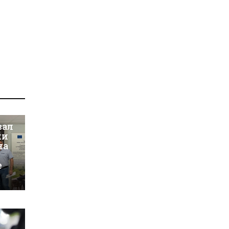
вал
ки
на
е