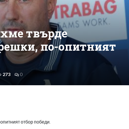
ихме твърде
решки, по-опитният
273
0
опитният отбор победи.