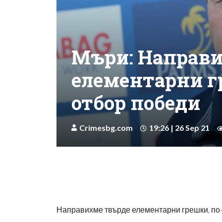
Мъри: Направ
елементарни г
отбор победи
Crimesbg.com
19:26 | 26 Sep 21
Направихме твърде елементарни грешки, по-