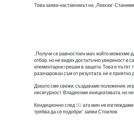
Това заяви наставникът на „Левски“ Стани
„Получи се равностоен мач, който можехме 
отбор, но не видях достатъчно увереност и
елементарни грешки в защита. Това е пътят, 
разочарован съм от резултата, не е приятно 
Докато сме свежи, създаваме положения, иг
несигурност. Владеехме инициативата, но н
Кондиционно след 50-ата мин не изглеждаме 
трябва да се подобри“, заяви Стоилов.