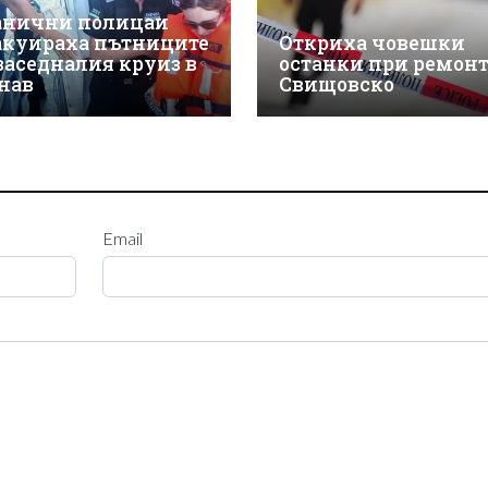
анични полицаи
акуираха пътниците
Откриха човешки
 заседналия круиз в
останки при ремонт
нав
Свищовско
Email