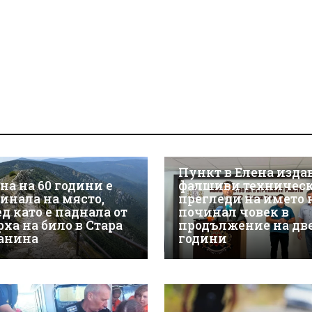
Пункт в Елена изда
на на 60 години е
фалшиви техничес
гинала на място,
прегледи на името 
д като е паднала от
починал човек в
рха на било в Стара
продължение на дв
анина
години