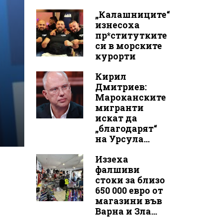
„Калашниците“
изнесоха
пр*ститутките
си в морските
курорти
Кирил
Дмитриев:
Мароканските
мигранти
искат да
„благодарят“
на Урсула...
Иззеха
фалшиви
стоки за близо
650 000 евро от
магазини във
Варна и Зла...