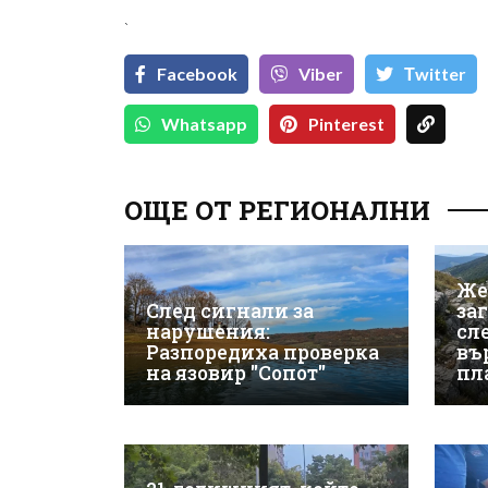
`
Facebook
Viber
Тwitter
Whatsapp
Pinterest
ОЩЕ ОТ РЕГИОНАЛНИ
Же
След сигнали за
за
нарушения:
сле
Разпоредиха проверка
въ
на язовир "Сопот"
пл