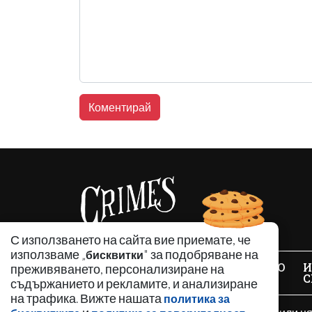
С използването на сайта вие приемате, че
използваме „
" за подобряване на
бисквитки
НОВИНИ
АНАЛИЗИ
ЗАБАВНО
И
преживяването, персонализиране на
С
съдържанието и рекламите, и анализиране
на трафика. Вижте нашата
политика за