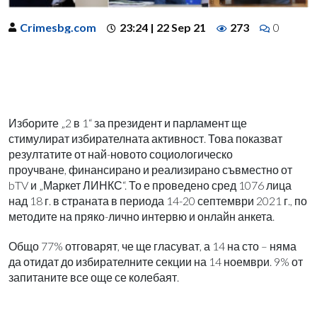
Crimesbg.com
23:24 | 22 Sep 21
273
0
Изборите „2 в 1“ за президент и парламент ще
стимулират избирателната активност. Това показват
резултатите от най-новото социологическо
проучване, финансирано и реализирано съвместно от
bTV и „Маркет ЛИНКС“. То е проведено сред 1076 лица
над 18 г. в страната в периода 14-20 септември 2021 г., по
методите на пряко-лично интервю и онлайн анкета.
Общо 77% отговарят, че ще гласуват, а 14 на сто – няма
да отидат до избирателните секции на 14 ноември. 9% от
запитаните все още се колебаят.