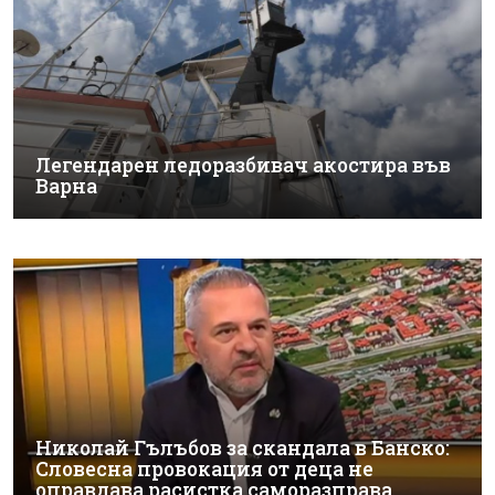
Легендарен ледоразбивач акостира във
Варна
Николай Гълъбов за скандала в Банско:
Словесна провокация от деца не
оправдава расистка саморазправа