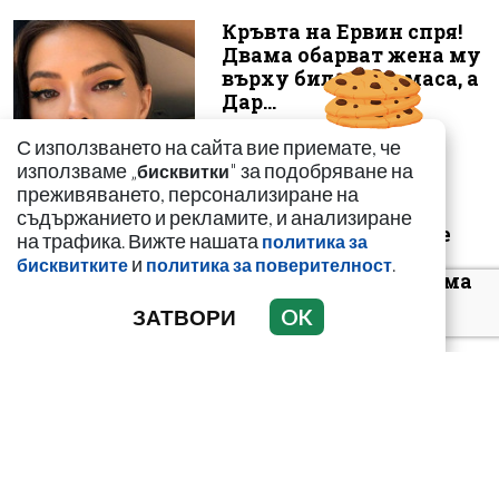
Кръвта на Ервин спря!
Двама обарват жена му
върху билярдна маса, а
Дар...
С използването на сайта вие приемате, че
използваме „
" за подобряване на
бисквитки
преживяването, персонализиране на
съдържанието и рекламите, и анализиране
Животът на Ивана се
на трафика. Вижте нашата
политика за
срути! Огромна
и
.
бисквитките
политика за поверителност
трагедия я оставя сама
до края на ж...
ЗАТВОРИ
OK
При развод: Дори
жилището да е лична
собственост на единия