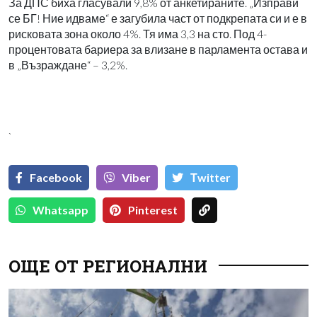
За ДПС биха гласували 9,8% от анкетираните. „Изправи
се БГ! Ние идваме“ е загубила част от подкрепата си и е в
рисковата зона около 4%. Тя има 3,3 на сто. Под 4-
процентовата бариера за влизане в парламента остава и
в „Възраждане“ – 3,2%.
`
Facebook
Viber
Тwitter
Whatsapp
Pinterest
ОЩЕ ОТ РЕГИОНАЛНИ