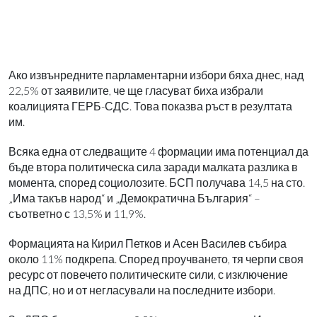
Ако извънредните парламентарни избори бяха днес, над
22,5% от заявилите, че ще гласуват биха избрали
коалицията ГЕРБ-СДС. Това показва ръст в резултата
им.
Всяка една от следващите 4 формации има потенциал да
бъде втора политическа сила заради малката разлика в
момента, според социолозите. БСП получава 14,5 на сто.
„Има такъв народ“ и „Демократична България“ –
съответно с 13,5% и 11,9%.
Формацията на Кирил Петков и Асен Василев събира
около 11% подкрепа. Според проучването, тя черпи своя
ресурс от повечето политическите сили, с изключение
на ДПС, но и от негласували на последните избори.