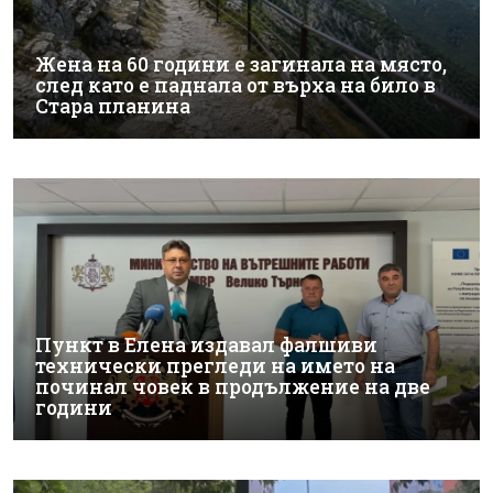
Жена на 60 години е загинала на място,
след като е паднала от върха на било в
Стара планина
Пункт в Елена издавал фалшиви
технически прегледи на името на
починал човек в продължение на две
години