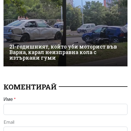
21-годишният, който уби моторист във
Варна, карал неизправна кола с
изтъркани гуми
КОМЕНТИРАЙ
Име
*
Email