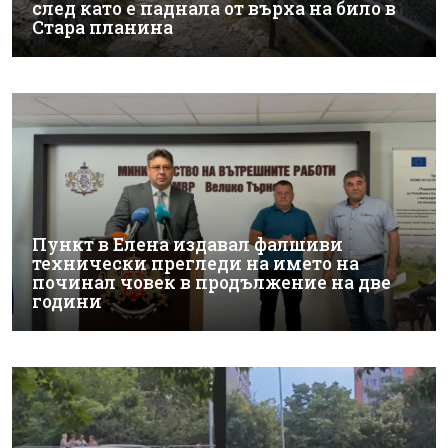
след като е паднала от върха на било в
Стара планина
Пункт в Елена издавал фалшиви
технически прегледи на името на
починал човек в продължение на две
години