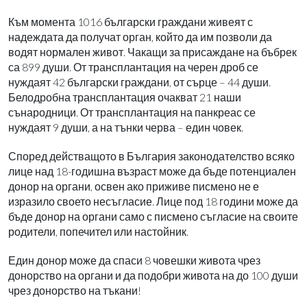
Към момента 1016 български граждани живеят с
надеждата да получат орган, който да им позволи да
водят нормален живот. Чакащи за присаждане на бъбрек
са 899 души. От трансплантация на черен дроб се
нуждаят 42 български граждани, от сърце – 44 души.
Белодробна трансплантация очакват 21 наши
сънародници. От трансплантация на панкреас се
нуждаят 9 души, а на тънки черва – един човек.
Според действащото в България законодателство всяко
лице над 18-годишна възраст може да бъде потенциален
донор на органи, освен ако приживе писмено не е
изразило своето несъгласие. Лице под 18 години може да
бъде донор на органи само с писмено съгласие на своите
родители, попечител или настойник.
Един донор може да спаси 8 човешки живота чрез
донорство на органи и да подобри живота на до 100 души
чрез донорство на тъкани!