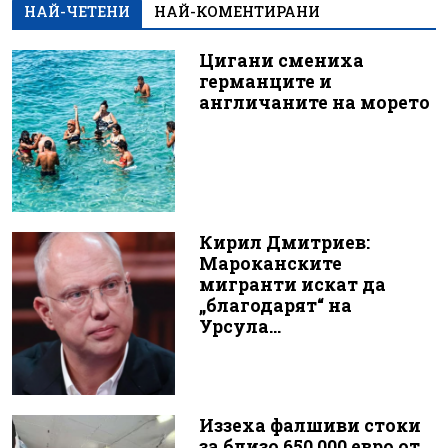
НАЙ-ЧЕТЕНИ
НАЙ-КОМЕНТИРАНИ
Цигани смениха
германците и
англичаните на морето
Кирил Дмитриев:
Мароканските
мигранти искат да
„благодарят“ на
Урсула...
Иззеха фалшиви стоки
за близо 650 000 евро от