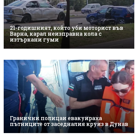
21-годишният, който уби моторист във
Варна, карал неизправна кола с
изтъркани гуми
Гранични полицаи евакуираха
пътниците от заседналия круиз в Дунав