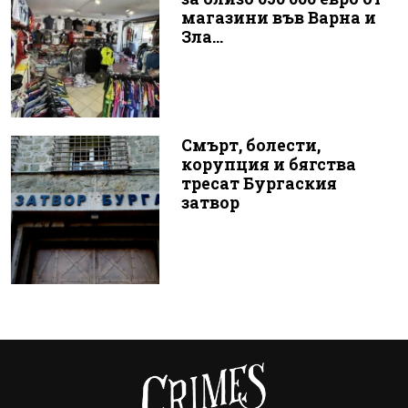
магазини във Варна и
Зла...
Смърт, болести,
корупция и бягства
тресат Бургаския
затвор