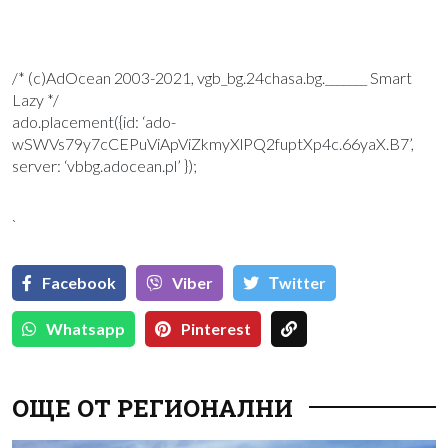
/* (c)AdOcean 2003-2021, vgb_bg.24chasa.bg._______ Smart
Lazy */
ado.placement({id: ‘ado-
wSWVs79y7cCEPuViApViZkmyXlPQ2fuptXp4c.66yaX.B7’,
server: ‘vbbg.adocean.pl’ });
`
Facebook
Viber
Тwitter
Whatsapp
Pinterest
ОЩЕ ОТ РЕГИОНАЛНИ