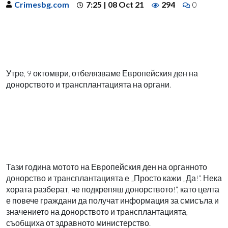
Crimesbg.com
7:25 | 08 Oct 21
294
0
Утре, 9 октомври, отбелязваме Европейския ден на
донорството и трансплантацията на органи.
Тази година мотото на Европейския ден на органното
донорство и трансплантацията е „Просто кажи „Да!“. Нека
хората разберат, че подкрепяш донорството!“, като целта
е повече граждани да получат информация за смисъла и
значението на донорството и трансплантацията,
съобщиха от здравното министерство.