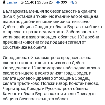
Lacho
11:40 | 15 Jun 25
399
3
Българската агенция по безопасност на храните
(БАБХ) установи първично възникнало огнище на
шарка по дребните преживни животни в село
Дебелт, община Средец в област Бургас, съобщиха
от пресцентъра на ведомството. Заболяването е
установено в животновъден обект със 183 дребни
преживни животни след подаден сигнал от
собственика на обекта.
Определена е 3-километрова предпазна зона
около огнището, в която влиза село Дебелт.
Определена е 10-километрова наблюдавана зона
около огнището, в която влизат град Средец и
селата Дюлево и Драчево от община Средец,
селата Тръстиково, Полски извор, Константиново,
Черни връх, Ливада и Русокастро от община
Камено в област Бургас, кактои и село Присад от
община Созопол в същата област.