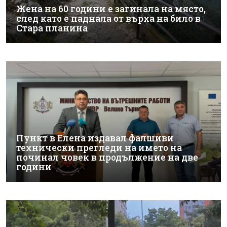
Жена на 60 години е загинала на място,
след като е паднала от върха на било в
Стара планина
Пункт в Елена издавал фалшиви
технически прегледи на името на
починал човек в продължение на две
години