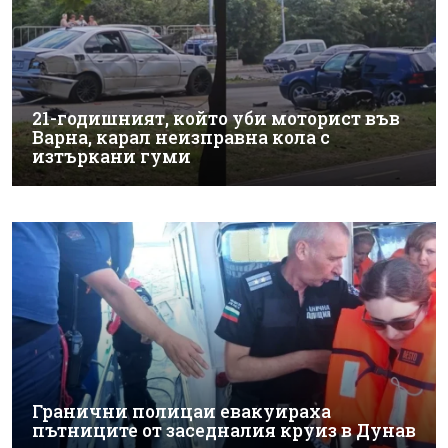
21-годишният, който уби моторист във
Варна, карал неизправна кола с
изтъркани гуми
Гранични полицаи евакуираха
пътниците от заседналия круиз в Дунав