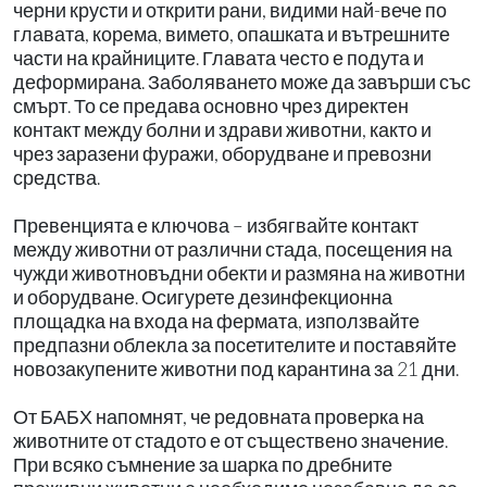
черни крусти и открити рани, видими най-вече по
главата, корема, вимето, опашката и вътрешните
части на крайниците. Главата често е подута и
деформирана. Заболяването може да завърши със
смърт. То се предава основно чрез директен
контакт между болни и здрави животни, както и
чрез заразени фуражи, оборудване и превозни
средства.
Превенцията е ключова – избягвайте контакт
между животни от различни стада, посещения на
чужди животновъдни обекти и размяна на животни
и оборудване. Осигурете дезинфекционна
площадка на входа на фермата, използвайте
предпазни облекла за посетителите и поставяйте
новозакупените животни под карантина за 21 дни.
От БАБХ напомнят, че редовната проверка на
животните от стадото е от съществено значение.
При всяко съмнение за шарка по дребните