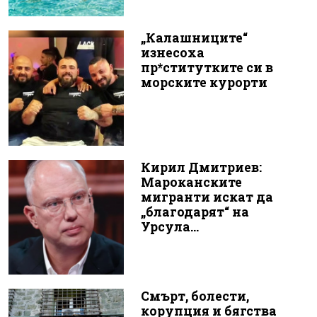
„Калашниците“
изнесоха
пр*ститутките си в
морските курорти
Кирил Дмитриев:
Мароканските
мигранти искат да
„благодарят“ на
Урсула...
Смърт, болести,
корупция и бягства