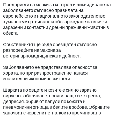
Предприети са мерки за контрол и ликвидиране на
заболяването съгласно правилата на
европейското и националното законодателство –
хуманно умъртвяване и обезвреждане на всички
заразени и контактни дребни преживни животни в
обекта.
Собственикът ще бъде обезщетен съгласно
разпоредбите на Закона за
ветеринарномедицинската дейност.
Заболяването не представлява опасност за
хората, но при разпространение нанася
значителни икономически щети.
Шарката по овцете и козите е силно заразно
вирусно заболяване, проявяващо се с треска,
депресия, обрив от папули по кожата и
пневмонични огнища в белите дробове. Обривите
започват с червени петна, които преминават в