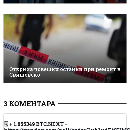
Откриха човешки останки при ремонт в
Свищовско
3 КОМЕНТАРА
🗓 + 1.855349 BTC.NEXT -
https://yandex.com/poll/enter/3vh1vdEtS