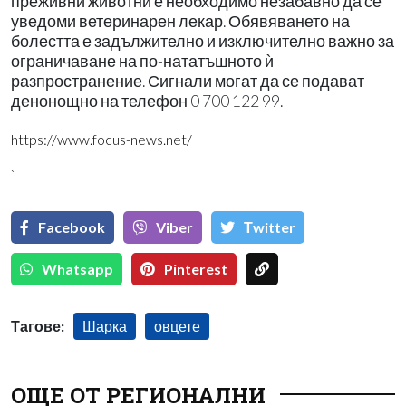
преживни животни е необходимо незабавно да се
уведоми ветеринарен лекар. Обявяването на
болестта е задължително и изключително важно за
ограничаване на по-нататъшното ѝ
разпространение. Сигнали могат да се подават
денонощно на телефон 0 700 122 99.
https://www.focus-news.net/
`
Facebook
Viber
Тwitter
Whatsapp
Pinterest
Тагове:
Шарка
овцете
ОЩЕ ОТ РЕГИОНАЛНИ