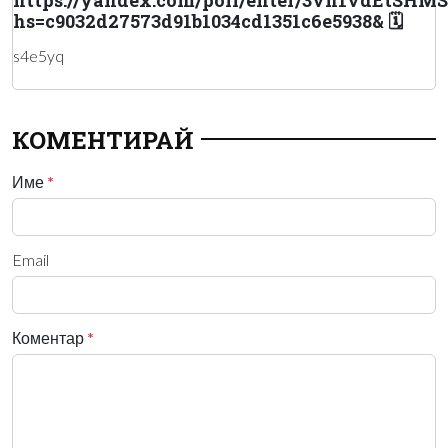
hs=c9032d27573d91b1034cd1351c6e5938& 🗓
s4e5yq
КОМЕНТИРАЙ
Име
*
Email
Коментар
*