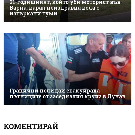
21-годишният, който уби моторист във
Варна, карал неизправна кола с
изтъркани гуми
Гранични полицаи евакуираха
пътниците от заседналия круиз в Дунав
КОМЕНТИРАЙ