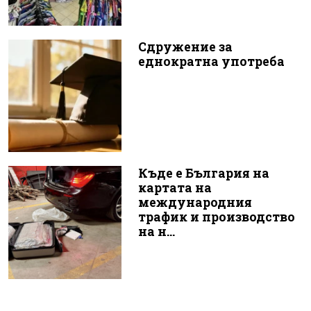
Сдружение за
еднократна употреба
Къде е България на
картата на
международния
трафик и производство
на н...