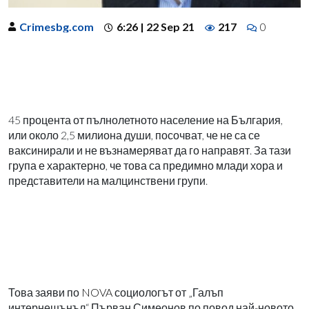
Crimesbg.com
6:26 | 22 Sep 21
217
0
45 процента от пълнолетното население на България,
или около 2,5 милиона души, посочват, че не са се
ваксинирали и не възнамеряват да го направят. За тази
група е характерно, че това са предимно млади хора и
представители на малцинствени групи.
Това заяви по
NOVA
социологът от „Галъп
интернешънъл“ Първан Симеонов по повод най-новото