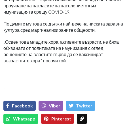
проучване на нагласите на населението към
имунизацията срещу COVID-19.
По думите му това се дължи най-вече на ниската здравна
култура сред маргинализираните общности.
„Освен това младите хора, активните възрасти, не бяха
обхванати от политиката на имунизация с оглед
решението на властите първо да се ваксинират
възрастните хора”, посочи той.
`
Facebook
Viber
Тwitter
Whatsapp
Pinterest