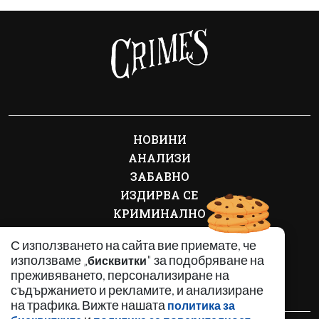
НОВИНИ
АНАЛИЗИ
ЗАБАВНО
ИЗДИРВА СЕ
КРИМИНАЛНО
ЛИЧНОСТИ
С използването на сайта вие приемате, че
ОБЩЕСТВЕНИ ТЕМИ
използваме „
" за подобряване на
бисквитки
ПО СВЕТА
преживяването, персонализиране на
РЕГИОНАЛНИ
съдържанието и рекламите, и анализиране
на трафика. Вижте нашата
политика за