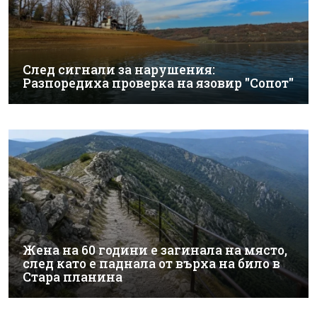
След сигнали за нарушения:
Разпоредиха проверка на язовир "Сопот"
Жена на 60 години е загинала на място,
след като е паднала от върха на било в
Стара планина