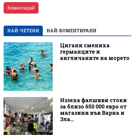
НАЙ-ЧЕТЕНИ
НАЙ-КОМЕНТИРАНИ
Цигани смениха
германците и
англичаните на морето
Иззеха фалшиви стоки
за близо 650 000 евро от
магазини във Варна и
Зла...