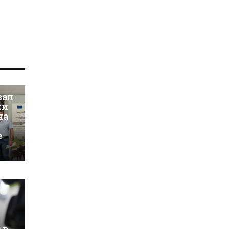
вал
ки
на
е