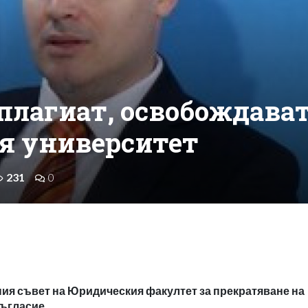
плагиат, освобождава
ия университет
231
0
ния съвет на Юридическия факултет за прекратяване на
съгласие