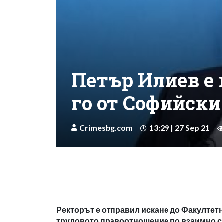
Петър Илиев е 
го от Софийск
Crimesbg.com
13:29 | 27 Sep 21
Ректорът е отправил искане до Факултет
трудовото правоотношение по взаимно 