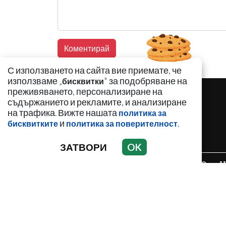
С използването на сайта вие приемате, че
използваме „
" за подобряване на
бисквитки
преживяването, персонализиране на
съдържанието и рекламите, и анализиране
на трафика. Вижте нашата
политика за
и
.
бисквитките
политика за поверителност
ЗАТВОРИ
OK
НОВИНИ
АНАЛИЗИ
ЗАБАВНО
И
С
Използването и публикуването на част или ц
разрешение е забранено.