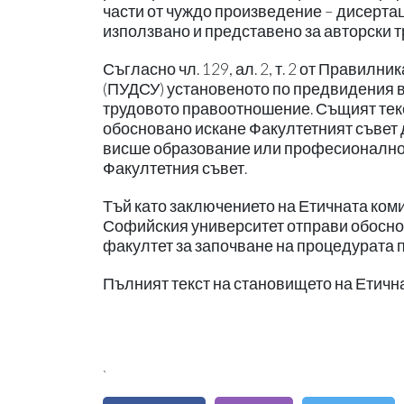
части от чуждо произведение – дисерта
използвано и представено за авторски тр
Съгласно чл. 129, ал. 2, т. 2 от Правил
(ПУДСУ) установеното по предвидения в
трудовото правоотношение. Същият текс
обосновано искане Факултетният съвет д
висше образование или професионално 
Факултетния съвет.
Тъй като заключението на Етичната коми
Софийския университет отправи обосно
факултет за започване на процедурата по 
Пълният текст на становището на Етичн
`