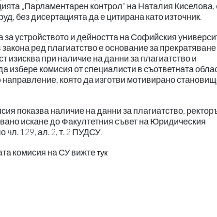
цията „Парламентарен контрол“ на Наталия Киселова, 
уд, без дисертацията да е цитирана като източник.
ника за устройството и дейността на Софийския универси
 закона ред плагиатство е основание за прекратяване
т изисква при наличие на данни за плагиатство и
а избере комисия от специалисти в съответната облас
направление, която да изготви мотивирано становищ
сия показва наличие на данни за плагиатство, ректор
вано искане до Факултетния съвет на Юридическия
чл. 129, ал. 2, т. 2 ПУДСУ.
ата комисия на СУ вижте
тук