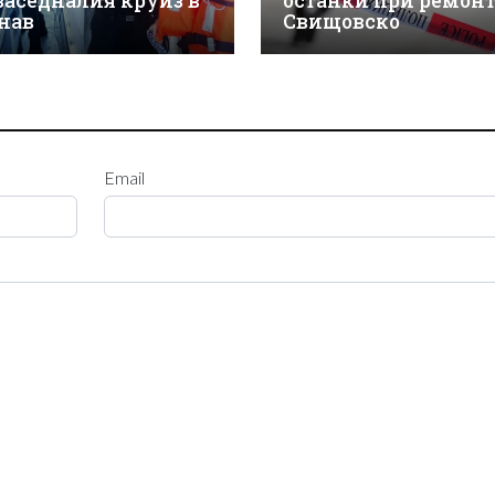
 заседналия круиз в
останки при ремонт
нав
Свищовско
Email