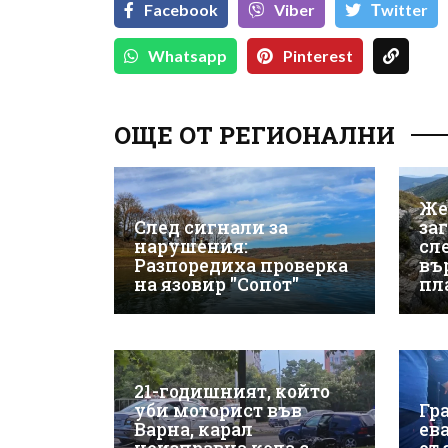
Facebook
Viber
Тwitter
Whatsapp
Pinterest
ОЩЕ ОТ РЕГИОНАЛНИ
Же
След сигнали за
за
нарушения:
сле
Разпоредиха проверка
въ
на язовир "Сопот"
пл
21-годишният, който
уби моторист във
Гр
Варна, карал
ев