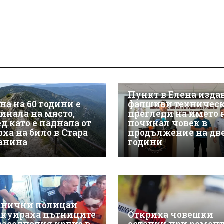
Пункт в Елена изда
на на 60 години е
фалшиви техничес
гинала на място,
прегледи на името 
д като е паднала от
починал човек в
рха на било в Стара
продължение на дв
анина
години
анични полицаи
акуираха пътниците
Откриха човешки