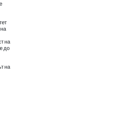
е
тет
 на
т на
е до
ът на