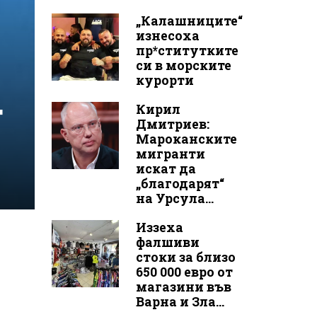
„Калашниците“
изнесоха
пр*ститутките
си в морските
курорти
т
Кирил
Дмитриев:
Мароканските
мигранти
искат да
„благодарят“
на Урсула...
Иззеха
фалшиви
стоки за близо
650 000 евро от
магазини във
Варна и Зла...