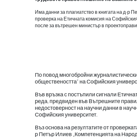
Има данни за плагиатство в книгата на д-р 
проверка на Етичната комисия на Софийски
после за вътрешен министър в проектоправите
По повод многобройни журналистически
обществеността“ на Софийския универс
Във връзка с постъпили сигнали Етична
реда, предвиден във Вътрешните правил
недостоверност на научни данни в науч
Софийския университет.
Въз основа на резултатите от проверката
р Петър Илиев „Компетенцията на Народ