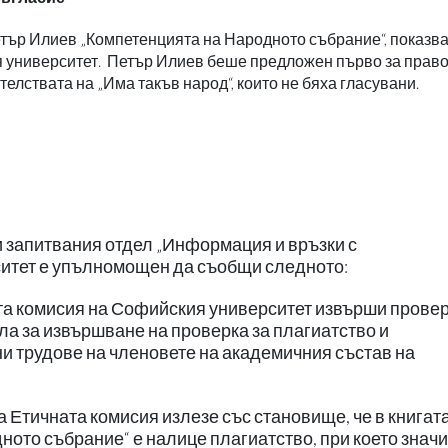
Петър Илиев „Компетенцията на Народното събрание“, показв
я университет. Петър Илиев беше предложен първо за прав
лствата на „Има такъв народ“, които не бяха гласувани.
 запитвания отдел „Информация и връзки с
итет е упълномощен да съобщи следното:
та комисия на Софийския университет извърши провер
а за извършване на проверка за плагиатство и
ни трудове на членовете на академичния състав на
 Етичната комисия излезе със становище, че в книгата
ното събрание“ е налице плагиатство, при което знач