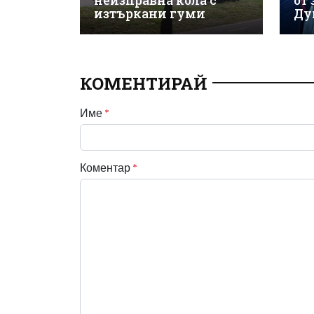
неизправна кола с
от
изтъркани гуми
Ду
КОМЕНТИРАЙ
Име
*
Коментар
*