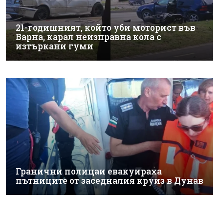
21-годишният, който уби моторист във
Варна, карал неизправна кола с
изтъркани гуми
Гранични полицаи евакуираха
пътниците от заседналия круиз в Дунав