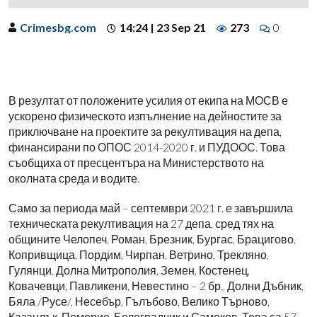
Crimesbg.com
14:24 | 23 Sep 21
273
0
В резултат от положените усилия от екипа на МОСВ е
ускорено физическото изпълнение на дейностите за
приключване на проектите за рекултивация на депа,
финансирани по ОПОС 2014-2020 г. и ПУДООС. Това
съобщиха от пресцентъра на Министерството на
околната среда и водите.
Само за периода май – септември 2021 г. е завършила
техническата рекултивация на 27 депа, сред тях на
общините Челопеч, Роман, Брезник, Бургас, Брацигово,
Копривщица, Пордим, Чирпан, Ветрино, Трекляно,
Гулянци, Долна Митрополия, Земен, Костенец,
Ковачевци, Павликени, Невестино – 2 бр., Долни Дъбник,
Бяла /Русе/, Несебър, Гълъбово, Велико Търново,
Казанлък, Поморие, Белоградчик и Самоков. Това са 57