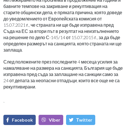
бавните темпове на закриване и рекултивация на
старите общински депа, е пряката причина, която доведе
до уведомлението от Европейската комисия от
15.07.2021 г., че страната ни ще бъде изправена пред
Съда на ЕС за втори път в резултат на неизпълнението
на решение по дело С-145/14 от 15.07.2015 г., за да бъде
определен размерът на санкцията, която страната ни ще
заплаща.
След положените през последните 4 месеца усилия за
намаляване на размера на санкцията, България ще бъде
изправена пред съда за заплащане на санкции само за
24 от депата за неопасни отпадъци, които все още не са
рекултивирани.
`
Facebook
Viber
Тwitter