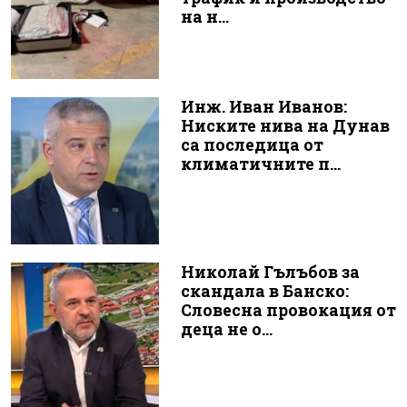
на н...
Инж. Иван Иванов:
Ниските нива на Дунав
са последица от
климатичните п...
Николай Гълъбов за
скандала в Банско:
Словесна провокация от
деца не о...