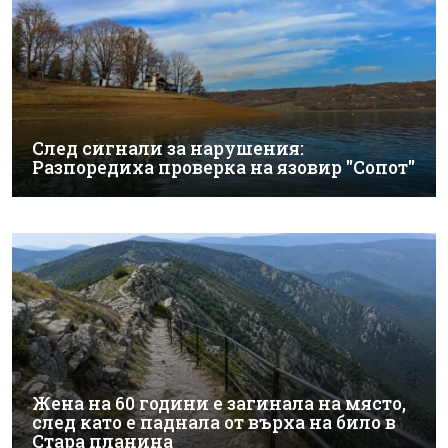
След сигнали за нарушения:
Разпоредиха проверка на язовир "Сопот"
Жена на 60 години е загинала на място,
след като е паднала от върха на било в
Стара планина