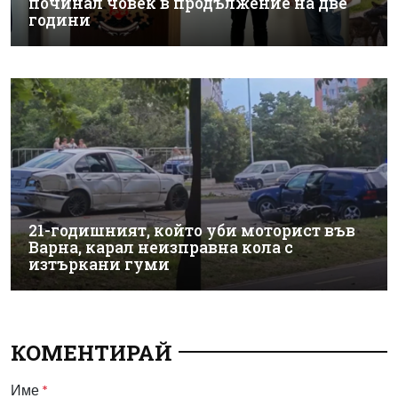
починал човек в продължение на две
години
21-годишният, който уби моторист във
Варна, карал неизправна кола с
изтъркани гуми
КОМЕНТИРАЙ
Име
*