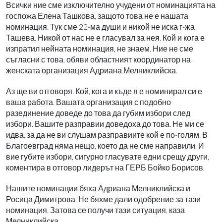
Всички ние сме изключително учудени от номинацията на
госпожа Елена Ташкова, защото това не е нашата
номинация. Тук сме 22-ма души и никой не иска г-жа
Ташева. Никой от нас не е гласувал за нея. Кой и кога е
изпратил нейната номинация, не знаем. Ние не сме
съгласни с това, обяви областният координатор на
женската организация Адриана Мелниклийска.
Аз ще ви отговоря. Кой, кога и къде я е номинирал си е
ваша работа. Вашата организация с подобно
разединение доведе до това да губим избори след
избори. Вашите разправии доведоха до това. Не ми се
идва, за да не ви слушам разправиите кой е по-голям. В
Благоевград няма нещо, което да не сме направили. И
вие губите избори, сигурно гласувате едни срещу други,
коментира в отговор лидерът на ГЕРБ Бойко Борисов.
Нашите номинации бяха Адриана Мелниклийска и
Росица Димитрова.
Не бяхме дали одобрение за тази
номинация. Затова се получи тази ситуация, каза
Мелниклийска.