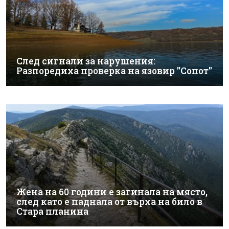
След сигнали за нарушения:
Разпоредиха проверка на язовир "Сопот"
Жена на 60 години е загинала на място,
след като е паднала от върха на било в
Стара планина