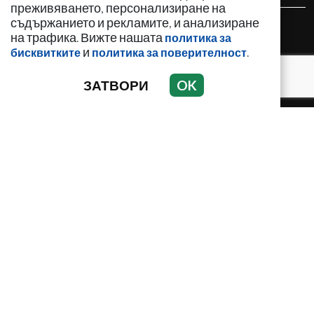
преживяването, персонализиране на
съдържанието и рекламите, и анализиране
НОВИНИ
на трафика. Вижте нашата
политика за
АНАЛИЗИ
и
.
бисквитките
политика за поверителност
ЗАБАВНО
ЗАТВОРИ
OK
ИЗДИРВА СЕ
КРИМИНАЛНО
ЛИЧНОСТИ
ОБЩЕСТВЕНИ ТЕМИ
ПО СВЕТА
РЕГИОНАЛНИ
Използването и публикуването на част или цялото
съдържание на Crimesbg.com без разрешение е
забранено.
© 2010 - 2026 | Crimesbg.com. Всички права запазени.