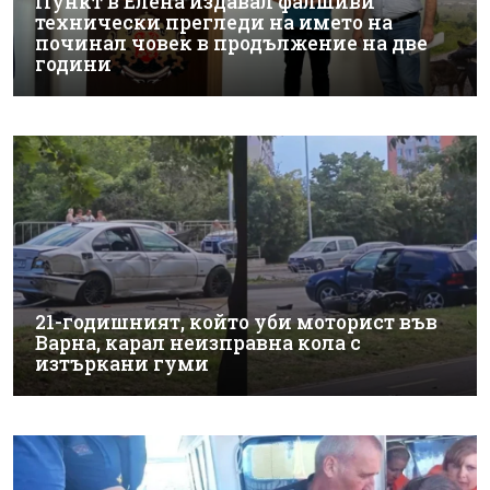
Пункт в Елена издавал фалшиви
технически прегледи на името на
починал човек в продължение на две
години
21-годишният, който уби моторист във
Варна, карал неизправна кола с
изтъркани гуми