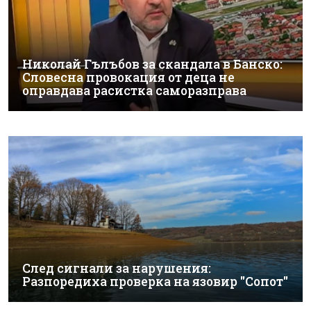
Николай Гълъбов за скандала в Банско:
Словесна провокация от деца не
оправдава расистка саморазправа
След сигнали за нарушения:
Разпоредиха проверка на язовир "Сопот"