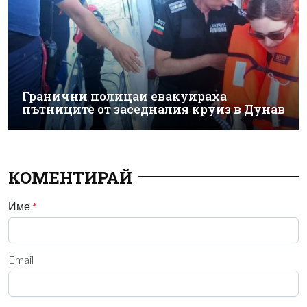
Гранични полицаи евакуираха
пътниците от заседналия круиз в Дунав
КОМЕНТИРАЙ
Име
*
Email