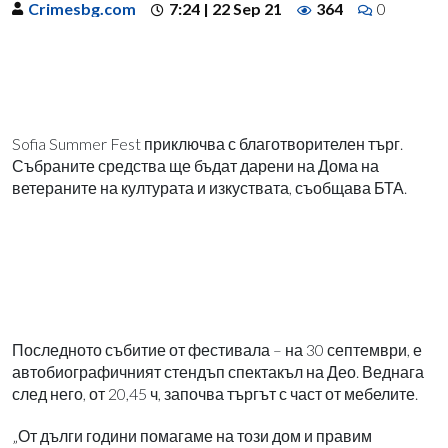
Crimesbg.com
7:24 | 22 Sep 21
364
0
Sofia Summer Fest приключва с благотворителен търг.
Събраните средства ще бъдат дарени на Дома на
ветераните на културата и изкуствата, съобщава БТА.
Последното събитие от фестивала – на 30 септември, е
автобиографичният стендъп спектакъл на Део. Веднага
след него, от 20,45 ч, започва търгът с част от мебелите.
„От дълги години помагаме на този дом и правим