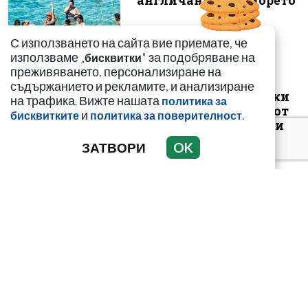
англичаните на морето
С използването на сайта вие приемате, че
използваме „
" за подобряване на
бисквитки
преживяването, персонализиране на
съдържанието и рекламите, и анализиране
Иззеха фалшиви стоки
на трафика. Вижте нашата
политика за
за близо 650 000 евро от
и
.
бисквитките
политика за поверителност
магазини във Варна и
Зла...
ЗАТВОРИ
OK
Сдружение за
еднократна употреба