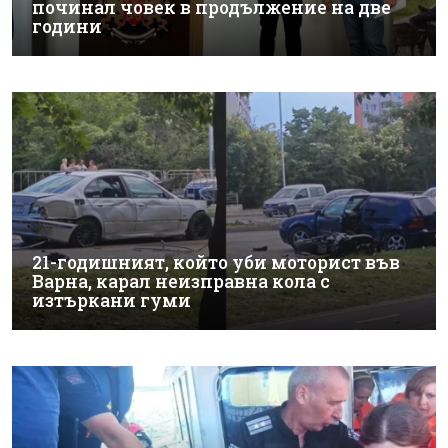
починал човек в продължение на две
години
21-годишният, който уби моторист във
Варна, карал неизправна кола с
изтъркани гуми