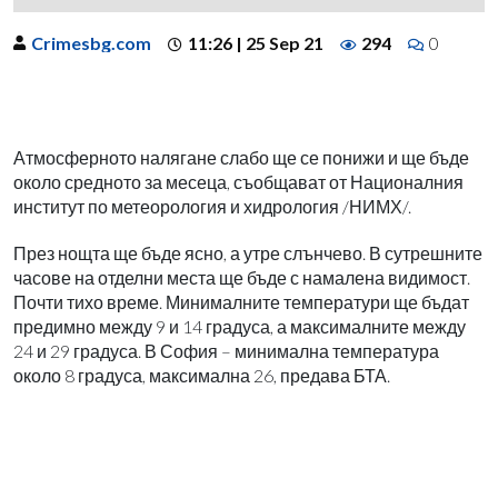
Crimesbg.com
11:26 | 25 Sep 21
294
0
Атмосферното налягане слабо ще се понижи и ще бъде
около средното за месеца, съобщават от Националния
институт по метеорология и хидрология /НИМХ/.
През нощта ще бъде ясно, а утре слънчево. В сутрешните
часове на отделни места ще бъде с намалена видимост.
Почти тихо време. Минималните температури ще бъдат
предимно между 9 и 14 градуса, а максималните между
24 и 29 градуса. В София – минимална температура
около 8 градуса, максимална 26, предава БТА.