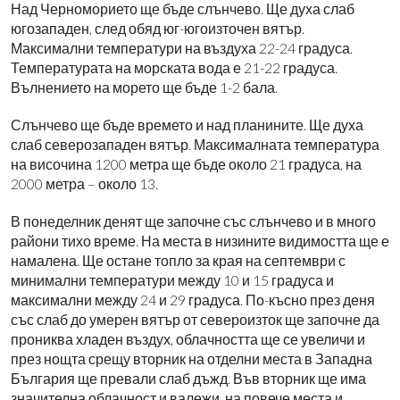
Над Черноморието ще бъде слънчево. Ще духа слаб
югозападен, след обяд юг-югоизточен вятър.
Максимални температури на въздуха 22-24 градуса.
Температурата на морската вода е 21-22 градуса.
Вълнението на морето ще бъде 1-2 бала.
Слънчево ще бъде времето и над планините. Ще духа
слаб северозападен вятър. Максималната температура
на височина 1200 метра ще бъде около 21 градуса, на
2000 метра – около 13.
В понеделник денят ще започне със слънчево и в много
райони тихо време. На места в низините видимостта ще е
намалена. Ще остане топло за края на септември с
минимални температури между 10 и 15 градуса и
максимални между 24 и 29 градуса. По-късно през деня
със слаб до умерен вятър от североизток ще започне да
прониква хладен въздух, облачността ще се увеличи и
през нощта срещу вторник на отделни места в Западна
България ще превали слаб дъжд. Във вторник ще има
значителна облачност и валежи, на повече места и