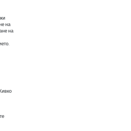
чки
не на
ане на
ието.
Живко
те