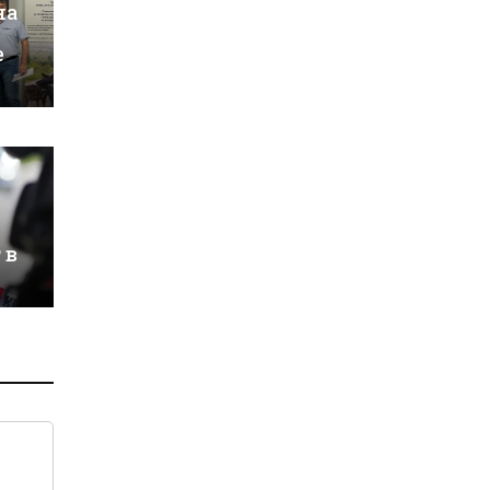
на
е
 в