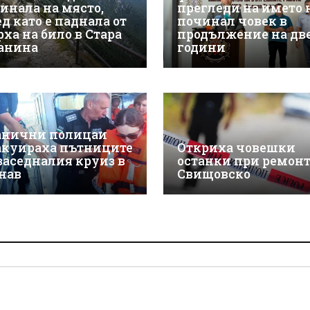
гинала на място,
прегледи на името 
д като е паднала от
починал човек в
рха на било в Стара
продължение на дв
анина
години
анични полицаи
акуираха пътниците
Откриха човешки
 заседналия круиз в
останки при ремонт
нав
Свищовско