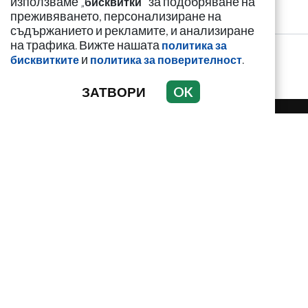
използваме „
" за подобряване на
бисквитки
преживяването, персонализиране на
съдържанието и рекламите, и анализиране
на трафика. Вижте нашата
политика за
и
.
бисквитките
политика за поверителност
ЗАТВОРИ
OK
НОВИНИ
АНАЛИЗИ
ЗАБАВНО
И
С
Използването и публикуването на част или ц
разрешение е забранено.
РЕКЛАМА
КОНТАКТ