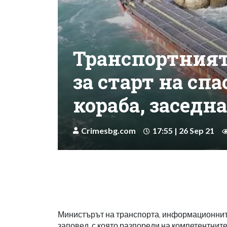
Транспортният
за старт на сп
кораба, заседн
Crimesbg.com
17:55 | 26 Sep 21
Министърът на транспорта, информационнит
заповед, с която разпореди на компетентнит