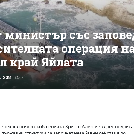
 министър със запове
асителната операция н
ал край Яйлата
238
7
е технологии и съобщенията Христо Алексиев днес подписа
е държавни структури да започнат незабавни действия по