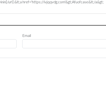
in[/url] &lt;a href='https://ivjqqvdg.com'&gt;Afuofcase&lt;/a&gt;
Email