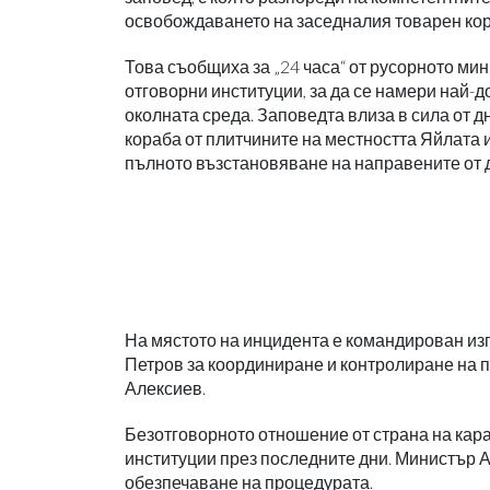
освобождаването на заседналия товарен кор
Това съобщиха за „24 часа“ от русорното мин
отговорни институции, за да се намери най-
околната среда. Заповедта влиза в сила от 
кораба от плитчините на местността Яйлата 
пълното възстановяване на направените от 
На мястото на инцидента е командирован из
Петров за координиране и контролиране на 
Алексиев.
Безотговорното отношение от страна на кар
институции през последните дни. Министър А
обезпечаване на процедурата.