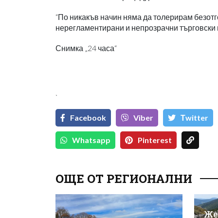
“По никакъв начин няма да толерирам безотг
нерегламентирани и непрозрачни търговски 
Снимка „24 часа“
`
Facebook
Viber
Тwitter
Whatsapp
Pinterest
ОЩЕ ОТ РЕГИОНАЛНИ
Же