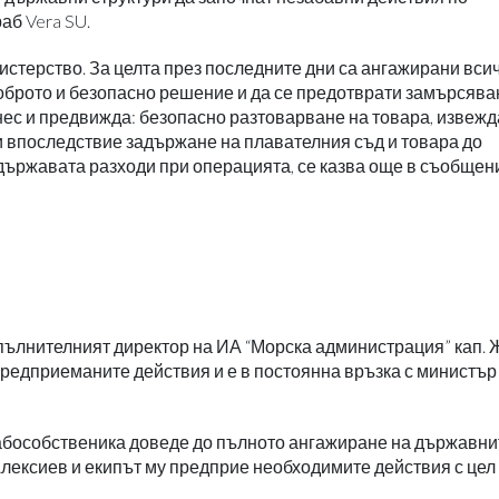
аб Vera SU.
истерство. За целта през последните дни са ангажирани вси
доброто и безопасно решение и да се предотврати замърсява
днес и предвижда: безопасно разтоварване на товара, извежд
и впоследствие задържане на плавателния съд и товара до
държавата разходи при операцията, се казва още в съобщен
пълнителният директор на ИА “Морска администрация” кап. 
предприеманите действия и е в постоянна връзка с министър
абособственика доведе до пълното ангажиране на държавни
лексиев и екипът му предприе необходимите действия с цел