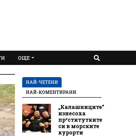
ТИ
ОЩЕ
НАЙ-ЧЕТЕНИ
НАЙ-КОМЕНТИРАНИ
„Калашниците“
изнесоха
пр*ститутките
си в морските
курорти