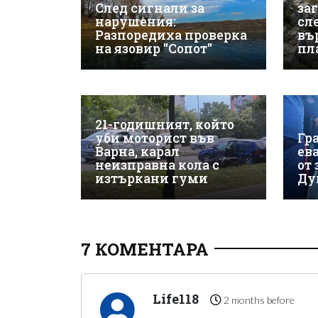
След сигнали за
за
нарушения:
сле
Разпоредиха проверка
въ
на язовир "Сопот"
пл
21-годишният, който
уби моторист във
Гр
Варна, карал
ев
неизправна кола с
от
изтъркани гуми
Ду
7 КОМЕНТАРА
Life118
2 months before