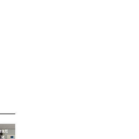
вал
ки