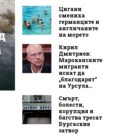
Цигани
смениха
германците и
англичаните
д
на морето
а
Кирил
Дмитриев:
Мароканските
мигранти
искат да
„благодарят“
на Урсула...
Смърт,
болести,
корупция и
бягства тресат
Бургаския
затвор