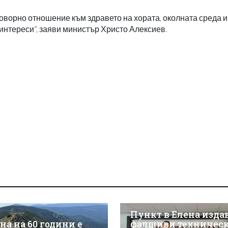
оворно отношение към здравето на хората, околната среда и
интереси”, заяви министър Христо Алексиев.
Пункт в Елена изда
на на 60 години е
фалшиви техничес