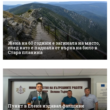
Жена на 60 години е загинала на място,
след като е паднала от върха на било в
Стара планина
Пункт в Елена издавал фалшиви