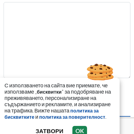
С използването на сайта вие приемате, че
използваме „
" за подобряване на
бисквитки
преживяването, персонализиране на
съдържанието и рекламите, и анализиране
на трафика. Вижте нашата
политика за
НАЙ-ЧЕТЕНИ
НАЙ-КОМЕНТИРАНИ
и
.
бисквитките
политика за поверителност
Цигани смениха
ЗАТВОРИ
OK
германците и