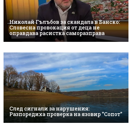
Николай Гълъбов за скандала в Банско:
Словесна провокация от деца не
оправдава расистка саморазправа
След сигнали за нарушения:
Разпоредиха проверка на язовир "Сопот"