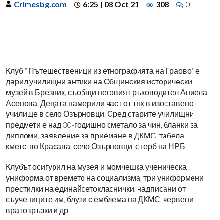
Crimesbg.com
6:25 | 08 Oct 21
308
0
Клуб “ Пътешественици из етнографията на Граово“ е
дарил училищни антики на Общинския исторически
музей в Брезник, съобщи неговият ръководител Аниела
Асенова. Децата намерили част от тях в изоставено
училище в село Озърновци. Сред старите училищни
предмети е над 30-годишно сметало за чин, бланки за
дипломи, заявление за приемане в ДКМС, табела
кметство Красава, село Озърновци, с герб на НРБ.
Клубът осигурил на музея и момчешка ученическа
униформа от времето на социализма, три униформени
престилки на единайсетокласнички, надписани от
съучениците им, блузи с емблема на ДКМС, червени
вратовръзки и др.