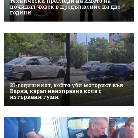
технически прегледи на името на
починал човек в продължение на две
години
21-годишният, който уби моторист във
Варна, карал неизправна кола с
изтъркани гуми