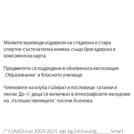
Малките краеведи издирили на стадиона и стара
спортно-състезателна книжка, също бригадирска и
комсомолска карта.
Предметите са подредени в обновената експозиция
„Образование“ в Класното училище.
Членовете на клуба събират и пословици, гатанки и
песни. До 40 деца се включват в етнографските екскурзии
на „пътешествениците“, посочи Асенова.
/* (c)AdOcean 2003-2021, vgb_bg.24chasa.bg._______ Smart