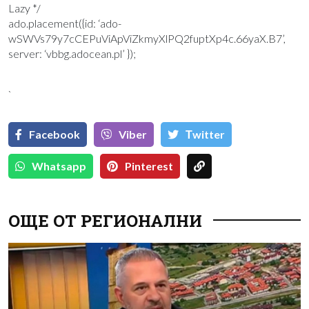
Lazy */
ado.placement({id: ‘ado-
wSWVs79y7cCEPuViApViZkmyXlPQ2fuptXp4c.66yaX.B7’,
server: ‘vbbg.adocean.pl’ });
`
Facebook
Viber
Тwitter
Whatsapp
Pinterest
ОЩЕ ОТ РЕГИОНАЛНИ