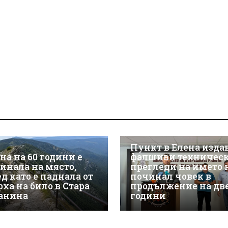
Пункт в Елена изда
на на 60 години е
фалшиви техничес
гинала на място,
прегледи на името 
д като е паднала от
починал човек в
рха на било в Стара
продължение на дв
анина
години