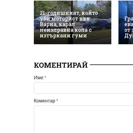
21-годишният, който
уби моторист във
Гр
Варна, карал
ев
неизправна кола с
от
изтъркани гуми
Ду
КОМЕНТИРАЙ
Име
*
Коментар
*