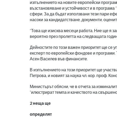
изпълнението на новите европейски програми
възстановяване и устойчивост и в програма “
сфери. За да бъдат използвани тези пари еф
насоки за кандидатстване, документи, оценит
“Това ще изисква месеци работа. Ние ще я з
вероятно през пролетта на следващата годин
Дейностите по този важен приоритет ще се у
експерт по европейски фондове и програми. Т
Асен Василев във финансите.
В изпълнението на този приоритет ще участв
Петрова, и новият за наука чл.-кор. проф. 
Министърът обясни, че в отчета за изминалите
“илюстрират темпа и качеството на свършенот
2 неща ще
определят