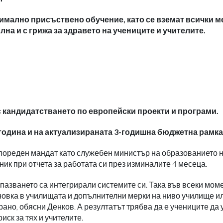
имално присъствено обучение, като се вземат всички м
на и с грижа за здравето на учениците и учителите.
с кандидатстването по европейски проекти и програми.
година и на актуализираната 3-годишна бюджетна рамка
 пореден мандат като служебен министър на образованието 
ник при отчета за работата си през изминалите 4 месеца.
азването са интегрирали системите си. Така във всеки моме
новка в училищата и допълнителни мерки на ниво училище и
ано, обясни Денков. А резултатът трябва да е учениците да 
ск за тях и учителите.