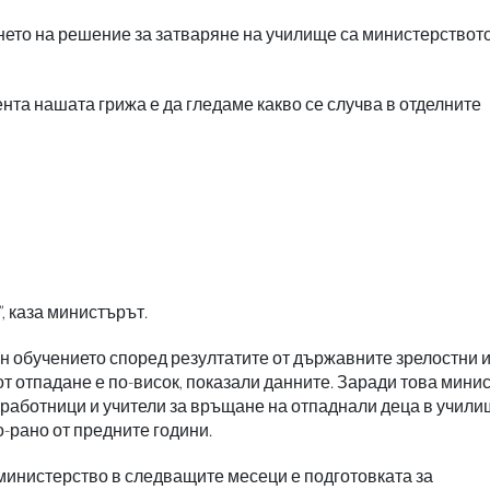
ето на решение за затваряне на училище са министерството
ента нашата грижа е да гледаме какво се случва в отделните
, каза министърът.
 обучението според резултатите от държавните зрелостни и
от отпадане е по-висок, показали данните. Заради това мини
и работници и учители за връщане на отпаднали деца в учили
-рано от предните години.
министерство в следващите месеци е подготовката за