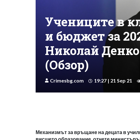
Учениците в к
и бюджет за 202
Николай Денко
(Обзор)
Crimesbg.com
19:27 | 21 Sep 21
Механизмът за връщане на децата в учили
висшето образование, отчете министъръ