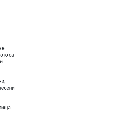
 е
ото са
ни
ни,
внесени
илища