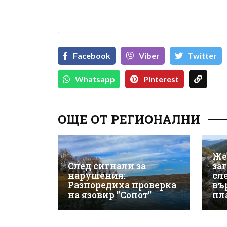
`
Facebook
Viber
Тwitter
Whatsapp
Pinterest
ОЩЕ ОТ РЕГИОНАЛНИ
Же
След сигнали за
за
нарушения:
сле
Разпоредиха проверка
въ
на язовир "Сопот"
пл