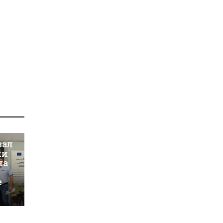
вал
ки
на
е