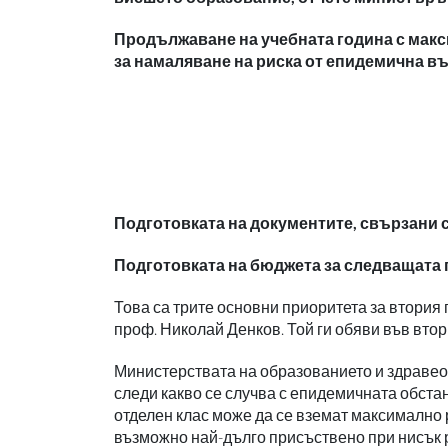
Продължаване на учебната година с макс
за намаляване на риска от епидемична въл
Подготовката на документите, свързани 
Подготовката на бюджета за следващата 
Това са трите основни приоритета за втория
проф. Николай Денков. Той ги обяви във втор
Министерствата на образованието и здравеоп
следи какво се случва с епидемичната обста
отделен клас може да се вземат максимално р
възможно най-дълго присъствено при нисък ри