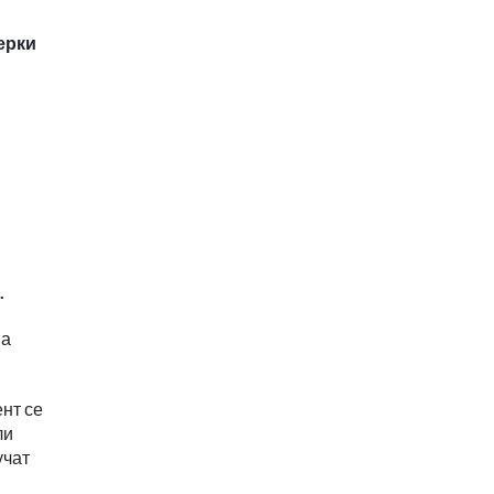
ерки
.
на
нт се
ли
учат