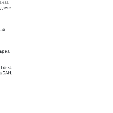
ан за
 двете
най-
 –
ър на
 Генка
на БАН.