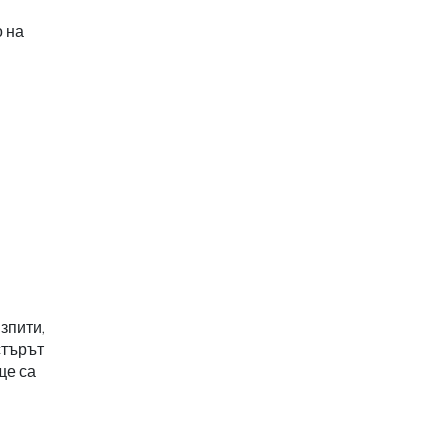
 на
зпити,
стърът
ще са