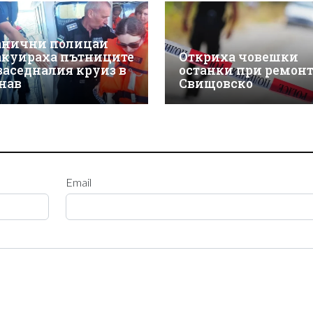
анични полицаи
акуираха пътниците
Откриха човешки
 заседналия круиз в
останки при ремонт
нав
Свищовско
Email