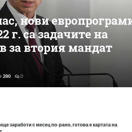
лас, нови европрограм
2 г. са задачите на
в за втория мандат
280
0
ще заработи с месец по-рано, готова е картата на
т