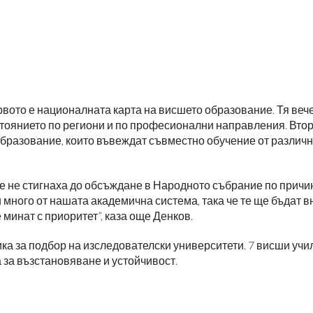
рвото е националната карта на висшето образование. Тя вече
стоянието по региони и по професионални направления. Втор
образование, които въвеждат съвместно обучение от различ
е не стигнаха до обсъждане в Народното събрание по причи
и много от нашата академична система, така че те ще бъдат 
 минат с приоритет”, каза още Денков.
ка за подбор на изследователски университети. 7 висши уч
 за възстановяване и устойчивост.