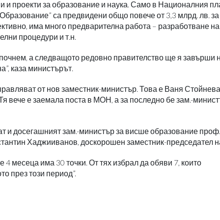
 и проекти за образование и наука. Само в Националния пл
Образование” са предвидени общо повече от 3,3 млрд. лв. за
ективно, има много предварителна работа – разработване на
елни процедури и т.н.
апочнем, а следващото редовно правителство ще я завърши 
а”, каза министърът.
правляват от нов заместник-министър. Това е Ваня Стойнева
я вече е заемала поста в МОН, а за последно бе зам.-минист
ат и досегашният зам.-министър за висше образование проф.
Константин Хаджииванов, доскорошен заместник-председател 
 4 месеца има 30 точки. От тях избрал да обяви 7, които
о през този период”.