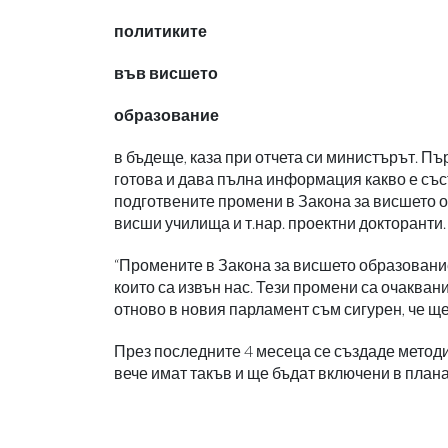
политиките
във висшето
образование
в бъдеще, каза при отчета си министърът. Пъ
готова и дава пълна информация какво е съ
подготвените промени в Закона за висшето 
висши училища и т.нар. проектни докторанти.
“Промените в Закона за висшето образовани
които са извън нас. Тези промени са очакван
отново в новия парламент съм сигурен, че ще
През последните 4 месеца се създаде методи
вече имат такъв и ще бъдат включени в плана