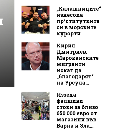
„Калашниците“
изнесоха
и
пр*ститутките
си в морските
курорти
Кирил
Дмитриев:
Мароканските
мигранти
искат да
„благодарят“
на Урсула...
Иззеха
фалшиви
стоки за близо
650 000 евро от
магазини във
Варна и Зла...