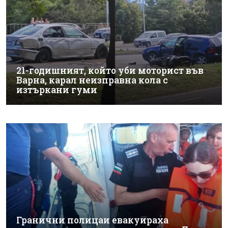
21-годишният, който уби моторист във
Варна, карал неизправна кола с
изтъркани гуми
Гранични полицаи евакуираха