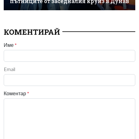
пътниците от заседналия круиз в Дунав
КОМЕНТИРАЙ
Име
*
Email
Коментар
*