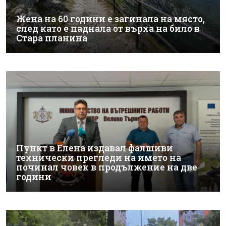
Жена на 60 години е загинала на място,
след като е паднала от върха на било в
Стара планина
Пункт в Елена издавал фалшиви
технически прегледи на името на
починал човек в продължение на две
години