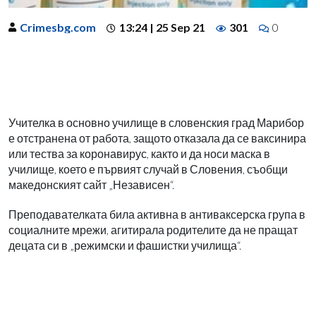
Crimesbg.com
13:24 | 25 Sep 21
301
0
Учителка в основно училище в словенския град Марибор
е отстранена от работа, защото отказала да се ваксинира
или тества за коронавирус, както и да носи маска в
училище, което е първият случай в Словения, съобщи
македонският сайт „Независен“.
Преподавателката била активна в антиваксерска група в
социалните мрежи, агитирала родителите да не пращат
децата си в „
режимски и фашистки училища“.