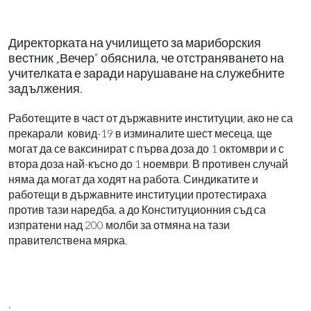
Директорката на училището за мариборския
вестник „Вечер“ обяснила, че отстраняването на
учителката е заради нарушаване на служебните
задължения.
Работещите в част от държавните институции, ако не са
прекарали ковид-19 в изминалите шест месеца, ще
могат да се ваксинират с първа доза до 1 октомври и с
втора доза най-късно до 1 ноември. В противен случай
няма да могат да ходят на работа. Синдикатите и
работещи в държавните институции протестираха
против тази наредба, а до Конституционния съд са
изпратени над 200 молби за отмяна на тази
правителствена мярка.
`