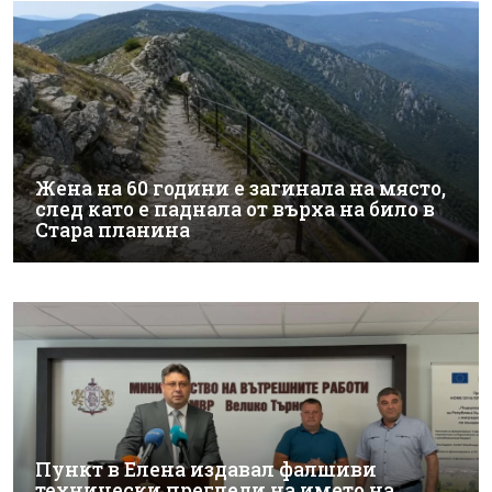
Жена на 60 години е загинала на място,
след като е паднала от върха на било в
Стара планина
Пункт в Елена издавал фалшиви
технически прегледи на името на