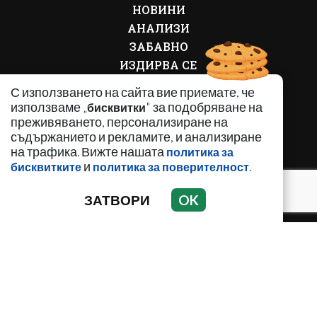
НОВИНИ
АНАЛИЗИ
ЗАБАВНО
ИЗДИРВА СЕ
КРИМИНАЛНО
С използването на сайта вие приемате, че
ЛИЧНОСТИ
използваме „
" за подобряване на
бисквитки
ОБЩЕСТВЕНИ ТЕМИ
преживяването, персонализиране на
съдържанието и рекламите, и анализиране
ПО СВЕТА
на трафика. Вижте нашата
политика за
РЕГИОНАЛНИ
и
.
бисквитките
политика за поверителност
ЗАТВОРИ
OK
Използването и публикуването на част или цялото
съдържание на Crimesbg.com без разрешение е
забранено.
© 2010 - 2026 | Crimesbg.com. Всички права запазени.
РЕКЛАМА
КОНТАКТИ