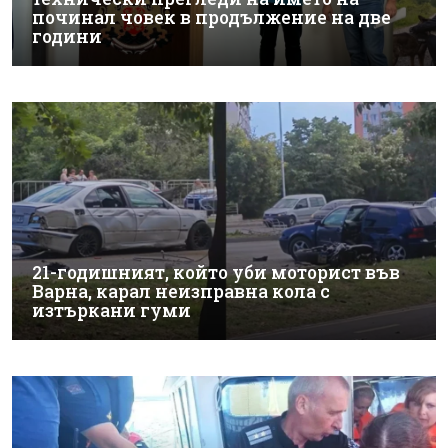
починал човек в продължение на две
години
21-годишният, който уби моторист във
Варна, карал неизправна кола с
изтъркани гуми