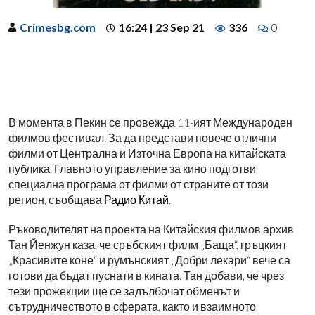
Crimesbg.com
16:24 | 23 Sep 21
336
0
В момента в Пекин се провежда 11-ият Международен
филмов фестивал. За да представи повече отлични
филми от Централна и Източна Европа на китайската
публика, Главното управление за кино подготви
специална програма от филми от страните от този
регион, съобщава
Радио Китай.
Ръководителят на проекта на Китайския филмов архив
Тан Йенжун каза, че сръбският филм „Баща“, гръцкият
„Красивите коне“ и румънският „Добри лекари“ вече са
готови да бъдат пуснати в кината. Тан добави, че чрез
тези прожекции ще се задълбочат обменът и
сътрудничеството в сферата, както и взаимното