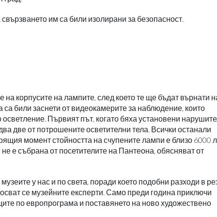
а свързването им са били изолирани за безопасност.
 на корпусите на лампите, след което те ще бъдат върнати н
а са били заснети от видеокамерите за наблюдение, които
 осветление. Първият път, когато бяха установени нарушите
два две от потрошените осветителни тела. Всички останали
оящия момент стойността на счупените лампи е близо 6000 лв
 не е събрана от посетителите на Пантеона, обясняват от
узеите у нас и по света, поради което подобни разходи в ре
осват се музейните експерти. Само преди година приключи
ите по европрограма и поставянето на ново художествено