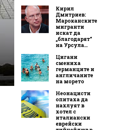
Кирил
Дмитриев:
Мароканските
мигранти
искат да
„благодарят“
на Урсула...
Цигани
смениха
германците и
англичаните
на морето
Неонацисти
опитаха да
нахлуят в
хотел с
италиански
еврейски
тийнейджър...