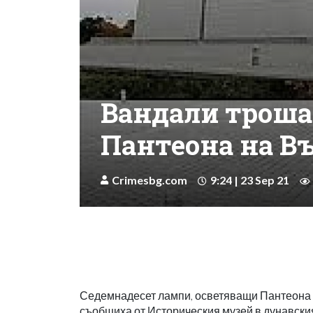
Вандали троша
Пантеона на В
Crimesbg.com
9:24 | 23 Sep 21
Седемнадесет лампи, осветяващи Пантеона н
съобщиха от Историческия музей в дунавския