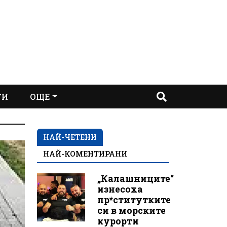
ТИ
ОЩЕ
НАЙ-ЧЕТЕНИ
НАЙ-КОМЕНТИРАНИ
„Калашниците“
изнесоха
пр*ститутките
си в морските
курорти