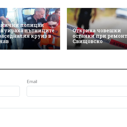
анични полицаи
акуираха пътниците
Откриха човешки
 заседналия круиз в
останки при ремонт
нав
Свищовско
Email