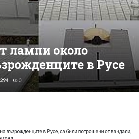
т лампи около
ъзрожденците в Русе
294
0
а възрожденците в Русе, са били потрошени от вандали,
 град.