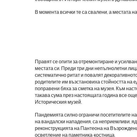
В момента всички те са свалени, а местата н
Правят се опити за отремонтиране и усилване
местата си. Преди три дни непълнолетни лиц
систематично ритат и повалят декоративното
родителите им възстановиха стойността на е
поправени бяха за сметка на музея. Към наст
такава сума през настоящата година все още
Историческия музей.
Пандемията силно ограничи посетителите на м
на вандалски нападения, са неприемливи, яд
реконструкцията на Пантеона на Възрожденц
осветление на паметника-костница.