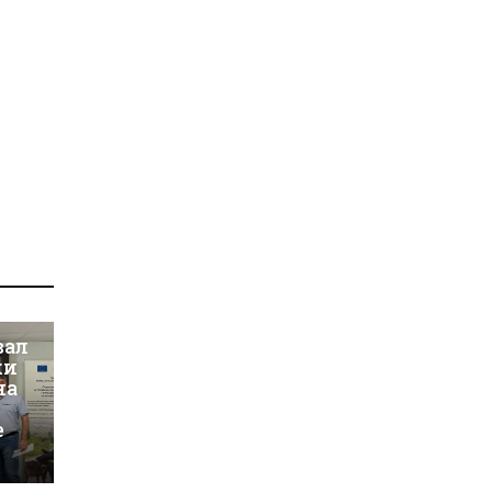
вал
ки
на
е