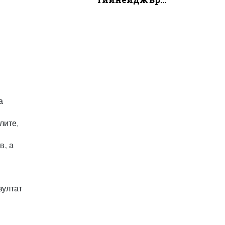
а
лите,
., а
зултат