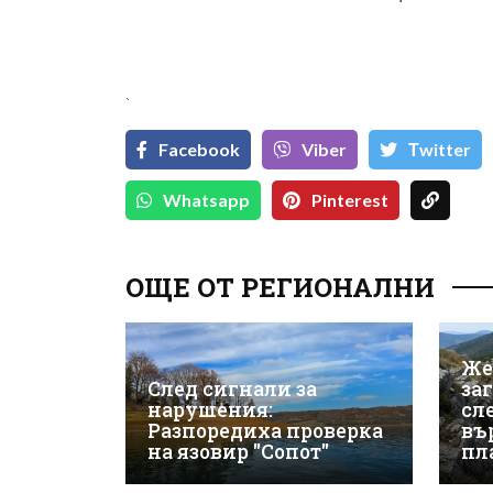
`
Facebook
Viber
Тwitter
Whatsapp
Pinterest
ОЩЕ ОТ РЕГИОНАЛНИ
Же
След сигнали за
за
нарушения:
сле
Разпоредиха проверка
въ
на язовир "Сопот"
пл