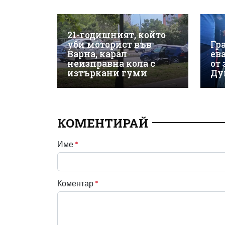
21-годишният, който
уби моторист във
Гр
Варна, карал
ев
неизправна кола с
от
изтъркани гуми
Ду
КОМЕНТИРАЙ
Име
*
Коментар
*