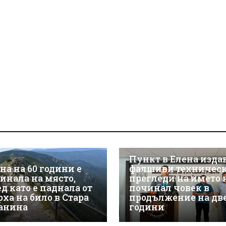
Пункт в Елена изда
на на 60 години е
фалшиви техничес
гинала на място,
прегледи на името 
д като е паднала от
починал човек в
рха на било в Стара
продължение на дв
анина
години