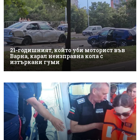
21-годишният, който уби моторист във
Варна, карал неизправна кола с
изтъркани гуми