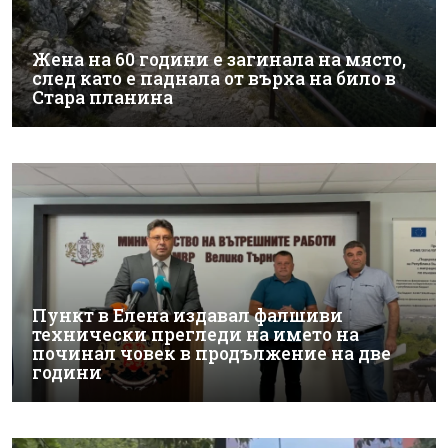
Жена на 60 години е загинала на място,
след като е паднала от върха на било в
Стара планина
Пункт в Елена издавал фалшиви
технически прегледи на името на
починал човек в продължение на две
години