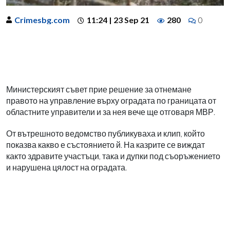
Crimesbg.com
11:24 | 23 Sep 21
280
0
Министерският съвет прие решение за отнемане
правото на управление върху оградата по границата от
областните управители и за нея вече ще отговаря МВР.
От вътрешното ведомство публикуваха и клип, който
показва какво е състоянието й. На казрите се виждат
както здравите участъци, така и дупки под съоръжението
и нарушена цялост на оградата.