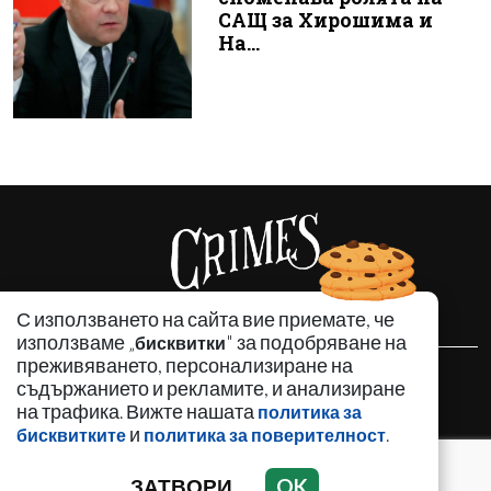
САЩ за Хирошима и
На...
С използването на сайта вие приемате, че
използваме „
" за подобряване на
бисквитки
преживяването, персонализиране на
НОВИНИ
съдържанието и рекламите, и анализиране
на трафика. Вижте нашата
АНАЛИЗИ
политика за
и
.
бисквитките
политика за поверителност
ЗАБАВНО
ИЗДИРВА СЕ
ЗАТВОРИ
OK