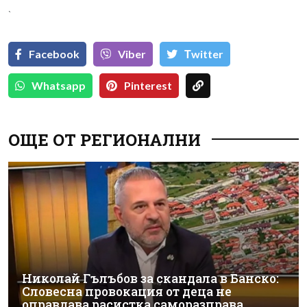
`
Facebook
Viber
Тwitter
Whatsapp
Pinterest
ОЩЕ ОТ РЕГИОНАЛНИ
Николай Гълъбов за скандала в Банско:
Словесна провокация от деца не
оправдава расистка саморазправа