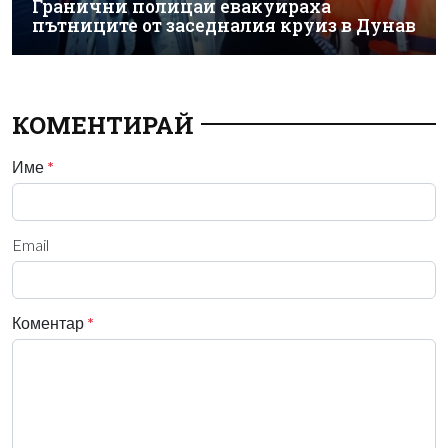
Гранични полицаи евакуираха
пътниците от заседналия круиз в Дунав
КОМЕНТИРАЙ
Име
*
Email
Коментар
*