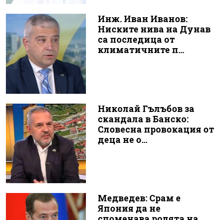
Инж. Иван Иванов:
Ниските нива на Дунав
са последица от
климатичните п...
Николай Гълъбов за
скандала в Банско:
Словесна провокация от
деца не о...
Медведев: Срам е
Япония да не
споменава ролята на