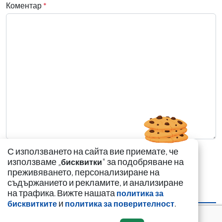
Коментар
*
С използването на сайта вие приемате, че
използваме „
" за подобряване на
бисквитки
преживяването, персонализиране на
съдържанието и рекламите, и анализиране
на трафика. Вижте нашата
политика за
НАЙ-ЧЕТЕНИ
НАЙ-КОМЕНТИРАНИ
и
.
бисквитките
политика за поверителност
Цигани смениха