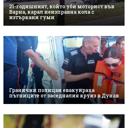
21-годишният, който уби моторист във
Варна, карал неизправна кола с
изтъркани гуми
Гранични полицаи евакуираха
пътниците от заседналия круиз в Дунав