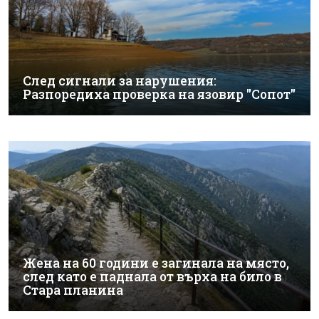
След сигнали за нарушения:
Разпоредиха проверка на язовир "Сопот"
Жена на 60 години е загинала на място,
след като е паднала от върха на било в
Стара планина