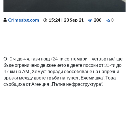
Crimesbg.com
15:24 | 23 Sep 21
280
0
От 0 ч. до 4 ч. тази нощ /24-ти септември – четвъртък/, ще
бъде ограничено движението в двете посоки от 30-ти до
47-км на АМ „Хемус“ поради обособяване на напречни
връзки между двете тръби на тунел „Ечемишка“. Това
съобщиха от Агенция „Пътна инфраструктура“.