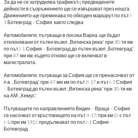
За да не се затруднява трафикътq предвидените
дейности в съоръжението ще се извършват през нощта.
Движението ще преминава по обходен маршрут по път I-
1 Ботевград – София, както следва:
Автомобилите, пътуващи в посока Варна, ще бъдат
отклонявани от пътен възел „Витинска река“ при 30-ти км
по път I-1 София – Ботевград до пътен възел „Ботевград“
при 47-ми км, където отново ще се включват в
магистралата.
Автомобилите, пътуващи за София ще се пренасочват от
п.в. „Ботевград“ при 47-ми км по път II-17 и път I-1 София
– Ботевград до пътен възел „Витинска река“ при 30-ти км
на АМ „Хемус“.
Пътуващите по направлението Видин – Враца – София
се насочват от кръстовището на път II-17/при км 0/ с път
I-1/при км 192/, продължават по път I-1 София –
Ботевград.