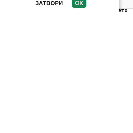
ЗАТВОРИ
OK
германците и
англичаните на морето
„Калашниците“
изнесоха
пр*ститутките си в
морските курорти
Кирил Дмитриев:
Мароканските
мигранти искат да
„благодарят“ на
Урсула...