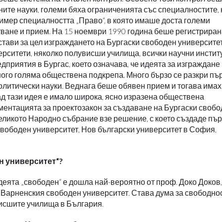
ните науки, големи бяха ограниченията със специалностите, 
ример специалността „Право“, в която имаше доста големи
ване и прием. На 15 ноември 1990 година беше регистриран
стави за цел изграждането на Бургаски свободен университет
рситети, няколко полувисши училища, всички научни инстит
риятия в Бургас, което означава, че идеята за изграждане 
ного голяма обществена подкрепа. Много бързо се разкри пъ
политически науки. Веднага беше обявен прием и тогава има
зад тази идея е имало широка, ясно изразена обществена
ментацията за проектозакон за създаване на Бургаски своб
еликото Народно събрание взе решение, с което създаде пъ
вободен университет, Нов български университет в София,
н университет“?
идеята „свободен“ е дошла най-вероятно от проф. Доко Доков,
 Варненския свободен университет. Става дума за свободнос
висшите училища в България.