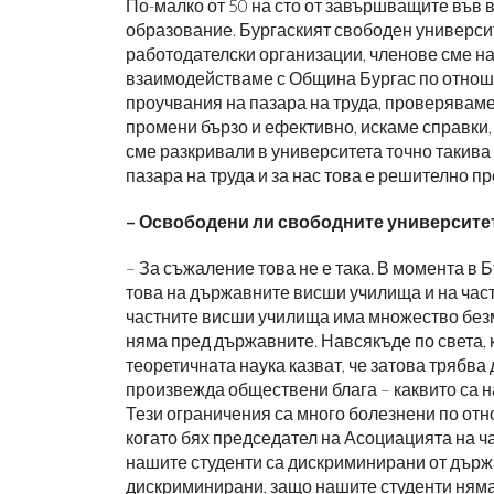
По-малко от 50 на сто от завършващите във 
образование. Бургаският свободен университ
работодателски организации, членове сме н
взаимодействаме с Община Бургас по отнош
проучвания на пазара на труда, проверяваме
промени бързо и ефективно, искаме справки, 
сме разкривали в университета точно такива
пазара на труда и за нас това е решително п
– Освободени ли свободните университет
– За съжаление това не е така. В момента в
това на държавните висши училища и на част
частните висши училища има множество безм
няма пред държавните. Навсякъде по света,
теоретичната наука казват, че затова трябва 
произвежда обществени блага – каквито са 
Тези ограничения са много болезнени по отн
когато бях председател на Асоциацията на ч
нашите студенти са дискриминирани от държа
дискриминирани, защо нашите студенти няма