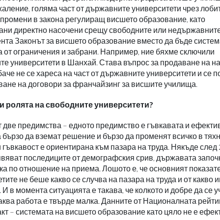
съжаление, голяма част от държавните университети чрез лоби
 промени в закона регулиращ висшето образование, като
рани директно насочени срещу свободните или недържавнит
ента Законът за висшето образование вместо да бъде систем
 от ограничения и забрани. Например, ние бяхме сключили
ите университети в Шанхай. Става въпрос за продаване на н
обаче не се хареса на част от държавните университети и се 
ване на договори за франчайзинг за висшите училища.
а и ролята на свободните университети?
т две предимства – едното предимство е гъвкавата и ефекти
а бързо да вземат решение и бързо да променят всичко в тях
и гъвкавост е ориентирана към пазара на труда. Някъде след 
появяват последиците от демографския срив, държавата започ
а по отношение на приема. Лошото е, че основният показате
тите не беше какво се случва на пазара на труда и от какво 
И в момента ситуацията е такава, че колкото и добре да се у
каква работа е твърде малка. Данните от Националната рейт
т – системата на висшето образование като цяло не е ефек