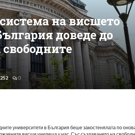
 система на висшето
България доведе до
а свободните
252
0
дните университети в България беше закостенялата по онов
ржавните висши училища у нас. Със създаването на свобод