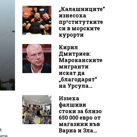
„Калашниците“
изнесоха
пр*ститутките
си в морските
курорти
Кирил
Дмитриев:
Мароканските
мигранти
искат да
„благодарят“
на Урсула...
Иззеха
фалшиви
стоки за близо
650 000 евро от
магазини във
а
Варна и Зла...
ните