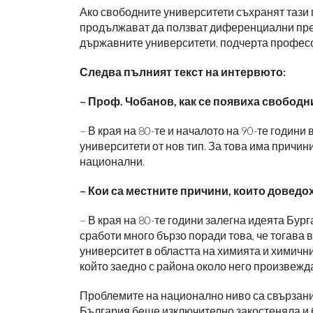
Ако свободните университети съхранят тази 
продължават да ползват диференциални пре
държавните университети, подчерта профес
Следва пълният текст на интервюто:
– Проф. Чобанов, как се появиха свобод
– В края на 80-те и началото на 90-те години
университети от нов тип. За това има причини
национални.
– Кои са местните причини, които доведо
– В края на 80-те години залегна идеята Бур
сработи много бързо поради това, че тогава
университет в областта на химията и химичн
който заедно с района около него произвежда
Проблемите на национално ниво са свързани 
България беше изключително закостеняла и 