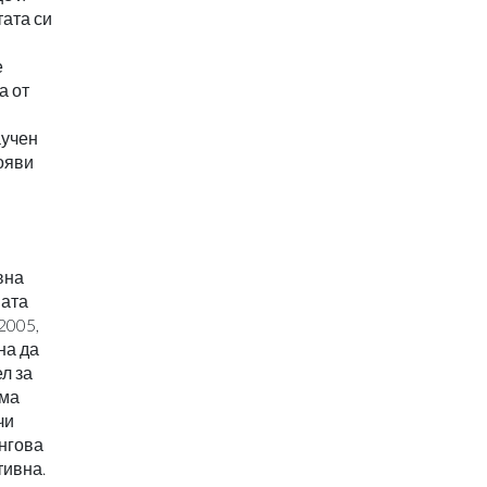
тата си
е
а от
аучен
появи
вна
ната
2005,
на да
л за
има
чи
ингова
тивна.