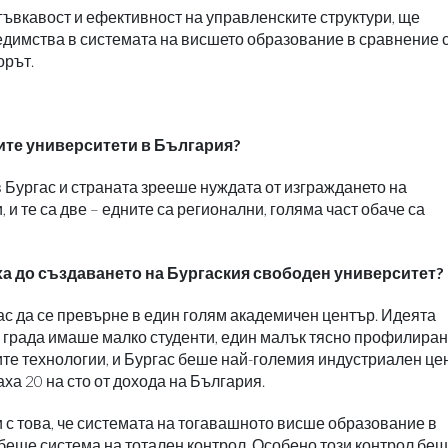
гъвкавост и ефективност на управленските структури, ще
димства в системата на висшето образование в сравнение 
орът.
ните университети в България?
 в Бургас и страната зрееше нуждата от изграждането на
, и те са две – едните са регионални, голяма част обаче са
ха до създаването на Бургаския свободен университет?
гас да се превърне в един голям академичен център. Идеята
 в града имаше малко студенти, един малък тясно профилиран
ите технологии, и Бургас беше най-големия индустриален це
ха 20 на сто от дохода на България.
с това, че системата на тогавашното висше образование в
беше система на тотален контрол. Особено този контрол бе