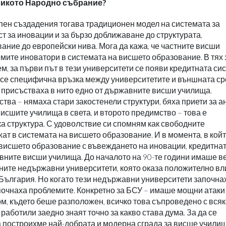
еликото Народно събрание?
пен създадения тогава традиционен модел на системата за
 за иновации и за бързо доближаване до структурата,
ание до европейски нива. Мога да кажа, че частните висши
емите иноватори в системата на висшето образование. В тях 
м, за първи път в тези университети се появи кредитната си
е се специфична връзка между университетите и външната ср
е присъстваха в нито едно от държавните висши училища.
ва – нямаха стари закостенели структури, бяха приети за а
исшите училища в света, и второто предимство – това е
а структура. С удоволствие си спомням как свободните
ат в системата на висшето образование. И в момента, в койт
а висшето образование с въвеждането на иновации, кредитна
жавните висши училища. До началото на 90-те години имаше в
ните недържавни университети, която оказа положително в
България. Но когато тези недържавни университети започна
започнаха проблемите. Конкретно за БСУ – имаше мощни атаки
м, където беше разположен, всичко това съпроведено с вся
 работили заедно знаят точно за какво става дума. За да се
а построихме най-добрата и модерна сграда за висше учили