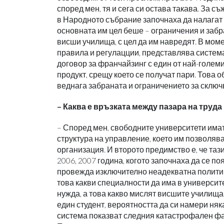
според мен, тя и сега си остава такава. За 
в Народното събрание започнаха да налагат
основната им цел беше – ограничения и заб
висши училища, с цел да им навредят. В мом
правила и регулацции, представлява система
договор за франчайзинг с един от най-голем
продукт, срещу което се получат пари. Това 
веднага забраната и ограничението за сключ
– Каква е връзката между пазара на труд
– Според мен, свободните университети има
структура на управление, което им позволяв
организация. И второто предимство е, че таз
2006, 2007 година, когото започнаха да се 
провежда изключително неадекватна политик
това какви специалности да има в университе
нужда, а това какво мислят висшите училища. 
един студент, вероятността да си намери ня
система показват следния катастрофален фак