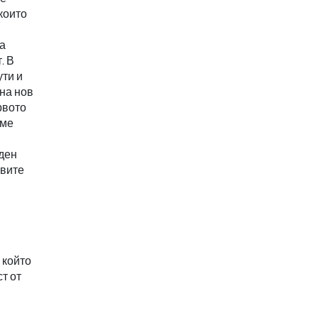
които
а
. В
ути и
на нов
рвото
хме
оден
рвите
 който
т от