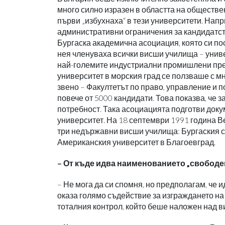
много силно изразен в областта на обществе
първи „избухнаха“ в тези университети. Нап
административни ограничения за кандидатст
Бургаска академична асоциация, която си по
нея членуваха всички висши училища – униве
най-големите индустриални промишлени предп
университет в морския град се ползваше с м
звено – Факултетът по право, управление и 
повече от 5000 кандидати. Това показва, че 
потребност. Така асоциацията подготви доку
университет. На 18 септември 1991 година В
три недържавни висши училища: Бургаския с
Американския университет в Благоевград.
– От къде идва наименованието „свободе
– Не мога да си спомня, но предполагам, че 
оказа голямо съдействие за изграждането на
тоталния контрол, който беше наложен над 