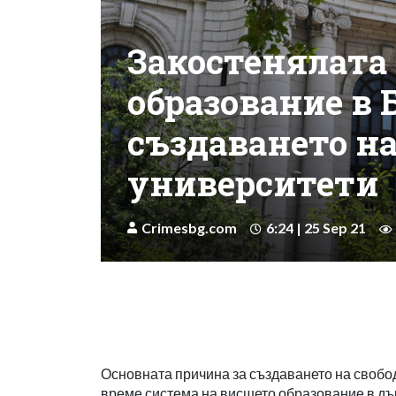
Закостенялата
образование в 
създаването н
университети
Crimesbg.com
6:24 | 25 Sep 21
Основната причина за създаването на свобо
време система на висшето образование в дъ