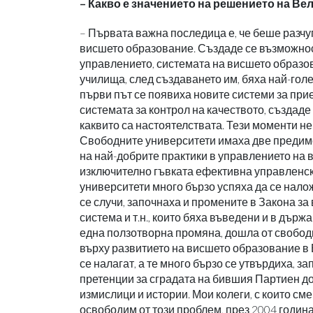
– Какво е значението на решението на В
– Първата важна последица е, че беше разчу
висшето образование. Създаде се възможност
управлението, системата на висшето образов
училища, след създаването им, бяха най-гол
първи път се появиха новите системи за прие
системата за контрол на качеството, създад
каквито са настоятелствата. Тези моменти н
Свободните университети имаха две предимст
на най-добрите практики в управлението на в
изключително гъвката ефективна управленск
университети много бързо успяха да се налож
се случи, започнаха и промените в Закона з
система и т.н., които бяха въведени и в дър
една ползотворна промяна, дошла от свобод
върху развитието на висшето образование в 
се налагат, а те много бързо се утвърдиха, 
претенции за сградата на бившия Партиен до
измислици и истории. Мои колеги, с които сме
освободим от този проблем, през 2004 годин