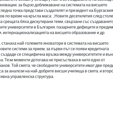
иновации, за бързо доближаване на системата на висшето
гледна точка представи създателят и президент на Бургаски
ов по време на кръгла маса: „Новите десетилетия след стол
На срещата бяха дискутирани теми, свързани със създаването
ите университети в България, пазарните дефицити и преди
и, интернационализацията на висшето образование и др.
, станаха най-големите иноватори в системата на висшето
новите системи за прием, за първи път се появи кредитната
о, създаде се специфична връзка между университетите и въ
а. Тези моменти дотогава не присъстваха в нито едно от
анов. Той смята, че свободните университети имат две пре
 са за аналози на най-добрите висши училища в света, и втор
ивна управленска структура.