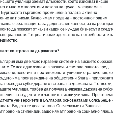
висшите училища заемат длъжности, които изискват висше
ет е много отворен към пазара на труда – членуваме в
а Бургаската търговско-промишлена палата, активно
ение на приема. Какво имам предвид – постоянно правим
 каква е реализацията за дадена специалност, за да реагира
които да покажат от какви кадри се нуждае бизнесът и след 
 специалности. Т.е. реагираме адекватно на потребностите н
редимство.
и от контрола на държавата?
 България има две ясно изразени системи на висшето образов
ните. Те все едно живеят в различни светове, защото пред
ислени, нелогични, противоконституционни ограничения, ко
 където има произвеждане на обществени блага – приложнат
да последва субсидиране от страна на държавата. Т.е. всеки,
нашите училища, трябва да получава някаква държавна субс
ошение на студентите в частните висши училища. През време
астните университети в България, основната ми болка беше 
вата. Водеха се дела за това. Спечелихме ги. Защо са
т право на стипендии, защо нямат право на социално плаща