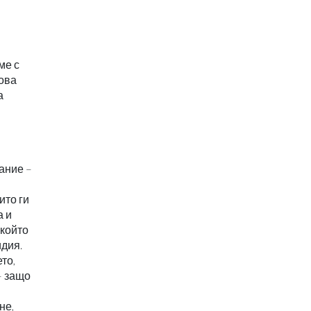
ме с
това
а
ание –
ито ги
а и
 който
идия.
то,
– защо
не,