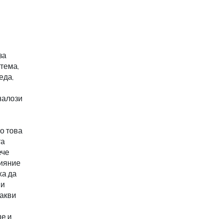
за
стема,
еда,
налози
о това
та
ече
лияние
ха да
 и
какви
ще и