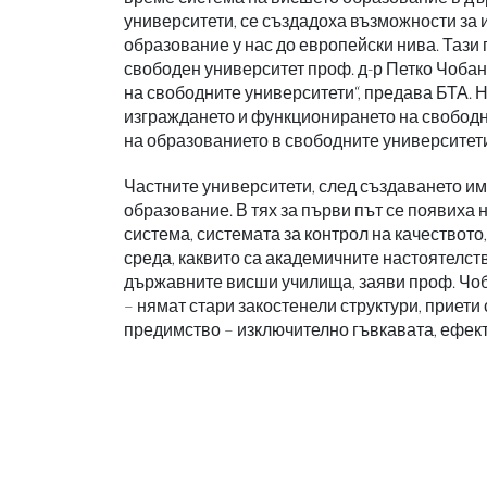
университети, се създадоха възможности за 
образование у нас до европейски нива. Тази 
свободен университет проф. д-р Петко Чобан
на свободните университети“, предава БТА. 
изграждането и функционирането на свободн
на образованието в свободните университет
Частните университети, след създаването им
образование. В тях за първи път се появиха 
система, системата за контрол на качествот
среда, каквито са академичните настоятелств
държавните висши училища, заяви проф. Чоб
– нямат стари закостенели структури, приети
предимство – изключително гъвкавата, ефект