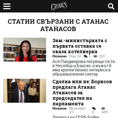
СТАТИИ СВЪРЗАНИ С АТАНАС
АТАНАСОВ
Зам.-министърката с
първата оставка се
оказа хотелиерка
Новини
May 16
1
210
Ася Панджерова посреща гости
в Несебър и Банско, а мъжът й
има крупни бизнес интереси в
образователния сектор
Сделка или не: Борисов
предлага Атанас
Атанасов за
председател на
парламента
Новини
November
23
0
469
Лидерът на ГЕРБ Бойко