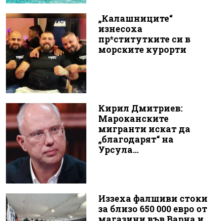
„Калашниците“
изнесоха
пр*ститутките си в
морските курорти
Кирил Дмитриев:
Мароканските
мигранти искат да
„благодарят“ на
Урсула...
Иззеха фалшиви стоки
за близо 650 000 евро от
магазини във Варна и