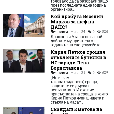
трябвало да са разбрали защо
през последната една година
организира...
Кой пробута Веселин
Марков за шеф на
ДАНС?
Личности
March 24
0
805
Драшков и Атанасов са най-
добрите му приятели от
годините на спецслужбите
Кирил Петков трошил
стъклените бутилки в
НС заради Лена
Бориславова
Личности
March 21
0
609
„Не искам
такава (лидерска) среща,
защото те се държат
невъзпитано. И ако вие
присъствате на среща, в която
Кирил Петков чупи шишета и
стъкла на масат...
Скандал! Кметове на