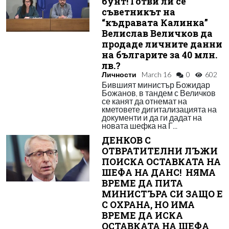
бунт! Готви ли се
съветникът на
“къдравата Калинка”
Велислав Величков да
продаде личните данни
на българите за 40 млн.
лв.?
Личности
March 16
0
602
Бившият министър Божидар
Божанов, в тандем с Величков
се канят да отнемат на
кметовете дигитализацията на
документи и да ги дадат на
новата шефка на Г...
ДЕНКОВ С
ОТВРАТИТЕЛНИ ЛЪЖИ
ПОИСКА ОСТАВКАТА НА
ШЕФА НА ДАНС! НЯМА
ВРЕМЕ ДА ПИТА
МИНИСТЪРА СИ ЗАЩО Е
С ОХРАНА, НО ИМА
ВРЕМЕ ДА ИСКА
ОСТАВКАТА НА ШЕФА