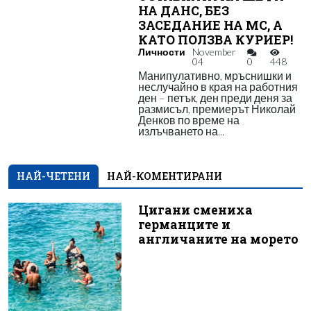
НА ДАНС, БЕЗ
ЗАСЕДАНИЕ НА МС, А
КАТО ПОЛЗВА КУРИЕР!
Личности
November
04
0
448
Манипулативно, мръснишки и
неслучайно в края на работния
ден – петък, ден преди деня за
размисъл, премиерът Николай
Денков по време на
излъчването на...
НАЙ-ЧЕТЕНИ
НАЙ-КОМЕНТИРАНИ
Цигани смениха
германците и
англичаните на морето