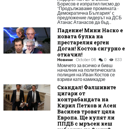
Борисов е изпратил писмо до
"Продължаваме промяната -
Демократична България" с
предложение лидерът на ДСБ
Атанас Атанасов да бъд...
Падение! Мини Наско е
новата булка на
престарелия ерген
Доган! Костов сигурно е
откачил!
Новини
October 08
0
833
Момчето за всичко и бивш
началник на политическата
полиция на Иван Костов се
взриви като камикадзе
Скандал! Фалшивите
цигари от
контрабандата на
Кирил Петков и Асен
Василев тровят цяла
Европа. Ще купят ли
ППДБ с мръсен кеш