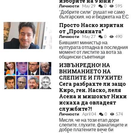
изборите на 9 юни?
Личности
May 29
0
595
“Добрите сили” рушат не само
българския, но и бюджета на ЕС
Просто Наско изритан
от „Промяната“
Личности
May 27
0
490
Бившият министър на
културата отпадна в последния
момент от листите за вота за
общински съветници
ИЗВЪНРЕДНО! НА
ВНИМАНИЕТО НА
СЛЕПИТЕ И ГЛУХИТЕ!
Сега разбрахте ли защо
Киро, ген. Наско, леля
Асена и мишокът Ники
искаха да овладеят
службите?!
Личности
April 04
0
574
Мисля, че на този етап дори
слепите, глухите, фанатиците и
добре платените вече би