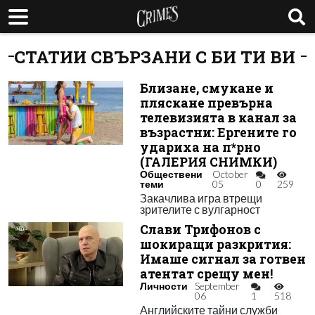
СТАТИИ СВЪРЗАНИ С БИ ТИ ВИ
Близане, смукане и
пляскане превърна
телевизията в канал за
възрастни: Ергените го
удариха на п*рно
(ГАЛЕРИЯ СНИМКИ)
Обществени
October
теми
05
0
259
Закачлива игра втрещи
зрителите с вулгарност
Слави Трифонов с
шокиращи разкрития:
Имаше сигнал за готвен
атентат срещу мен!
Личности
September
06
1
518
Английските тайни служби