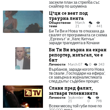
засекли план за стрелба със
снайпер по шоумена
Ц*ци се веят под
траурна лента
Обществени
March
теми
21
0
441
Би Ти Ви и Нова тв отказаха да
свалят от програмната си схема
„Ергенът“ и „Хелс Китчън“
заради трагедията в Кочани
Би Ти Ви върна на екран
репортер, излъгал, че е
бит
Личности
March 07
0
343
Върбанов, заради когото Нова
тв свали „Господари на ефира“,
се завърна в журналистиката
след дълъг съдебен процес
Слави пред фалит,
затваря телевизията
Личности
September
21
0
798
Всеки месец той губи поне по
300 000 лева