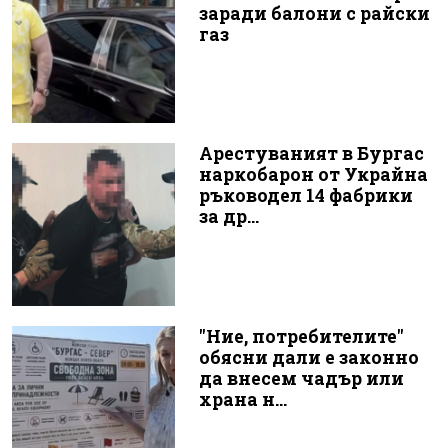
заради балони с райски
газ
Арестуваният в Бургас
наркобарон от Украйна
ръководел 14 фабрики
за др...
"Ние, потребителите"
обясни дали е законно
да внесем чадър или
храна н...