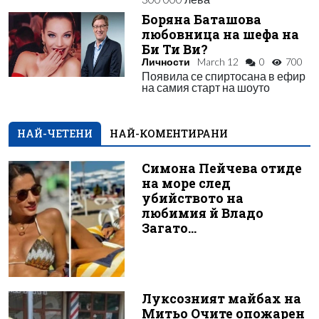
Боряна Баташова
любовница на шефа на
Би Ти Ви?
Личности
March 12
0
700
Появила се спиртосана в ефир
на самия старт на шоуто
НАЙ-ЧЕТЕНИ
НАЙ-КОМЕНТИРАНИ
Симона Пейчева отиде
на море след
убийството на
любимия й Владо
Загато...
Луксозният майбах на
Митьо Очите опожарен