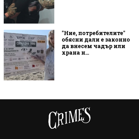
"Ние, потребителите"
обясни дали е законно
да внесем чадър или
храна н...