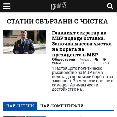
СТАТИИ СВЪРЗАНИ С ЧИСТКА
Главният секретар на
МВР подаде оставка.
Започва масова чистка
на хората на
президента в МВР
Обществени
August
теми
30
0
763
"Настоящото политическо
ръководство на МВР няма
волята да продължи борбата за
законност. За мен този пост не е
самоцел. Аз имам чест и
достойнство на...
НАЙ-ЧЕТЕНИ
НАЙ-КОМЕНТИРАНИ