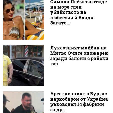
Симона Пейчева отиде
на море след
убийството на
любимия й Владо
Загато...
Луксозният майбах на
Митьо Очите опожарен
заради балони с райски
газ
Арестуваният в Бургас
наркобарон от Украйна
ръководел 14 фабрики
за др...