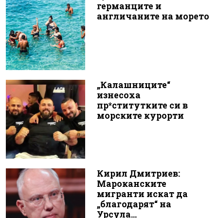
германците и
англичаните на морето
„Калашниците“
изнесоха
пр*ститутките си в
морските курорти
Кирил Дмитриев:
Мароканските
мигранти искат да
„благодарят“ на
Урсула...