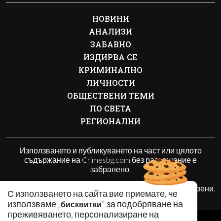
НОВИНИ
АНАЛИЗИ
ЗАБАВНО
ИЗДИРВА СЕ
КРИМИНАЛНО
ЛИЧНОСТИ
ОБЩЕСТВЕНИ ТЕМИ
ПО СВЕТА
РЕГИОНАЛНИ
Използването и публикуването на част или цялото
съдържание на Crimesbg.com без разрешение е
забранено.
© 2010 - 2026 | Crimesbg.com. Всички права запазени.
С използването на сайта вие приемате, че
използваме „
" за подобряване на
бисквитки
преживяването, персонализиране на
РЕКЛАМА