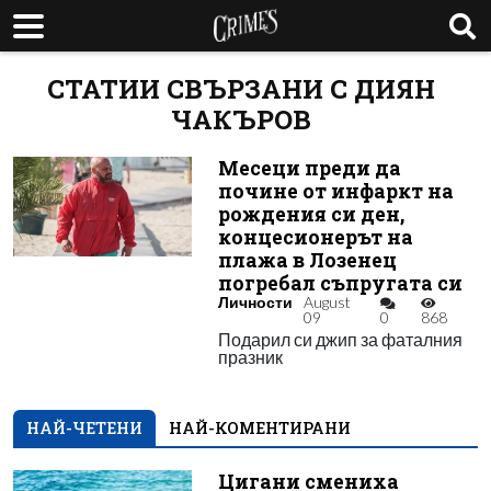
СТАТИИ СВЪРЗАНИ С ДИЯН
ЧАКЪРОВ
Месеци преди да
почине от инфаркт на
рождения си ден,
концесионерът на
плажа в Лозенец
погребал съпругата си
Личности
August
09
0
868
Подарил си джип за фаталния
празник
НАЙ-ЧЕТЕНИ
НАЙ-КОМЕНТИРАНИ
Цигани смениха