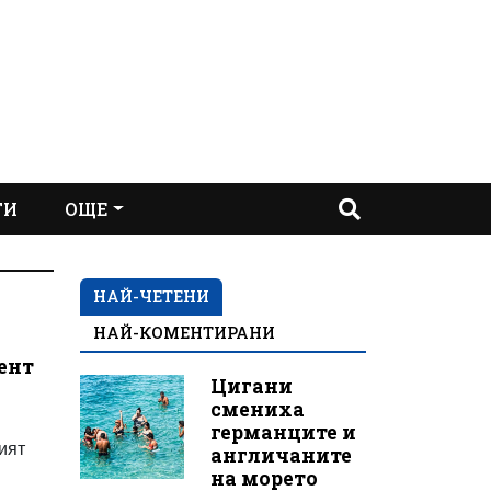
ТИ
ОЩЕ
НАЙ-ЧЕТЕНИ
НАЙ-КОМЕНТИРАНИ
дент
Цигани
смениха
а
германците и
кият
англичаните
на морето