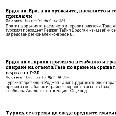
Ердоган: Ерата на оръжията, насилието и т
приключи
По света
January 04
0
364
Ерата на оръжията, насилието и терора приключи. Това к
турският президент Реджеп Тайип Ердоган, изказвайки се 
ия редовен регионален конгрес на...
Ердоган отправи призив за незабавно и тр
спиране на огъня в Газа по време на срещат
върха на Г-20
По света
November 18
0
364
Турският президент Реджеп Тайип Ердоган отново отпра
призив за незабавно и трайно спиране на огъня в Газа,
съобщава Анадолската агенция. "Още вед...
Турция се стреми да сведе вредните емиси