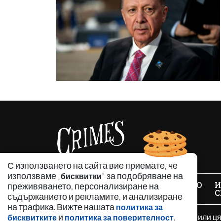
С използването на сайта вие приемате, че
използваме „
" за подобряване на
бисквитки
НОВИНИ
АНАЛИЗИ
ЗАБАВНО
И
преживяването, персонализиране на
С
съдържанието и рекламите, и анализиране
на трафика. Вижте нашата
политика за
Използването и публикуването на част или ц
и
.
бисквитките
политика за поверителност