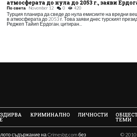
атмосферата до нула до 2053 г., заяви Ердо
По света
November 12
0
420
Турция планира да сведе до нула емисиите на вредни в
в атмосферата до 2053 г. Това заяви днес турският прези
Реджеп Тайип Ердоган, цитиран...
ЗДИРВА
КРИМИНАЛНО
ЛИЧНОСТИ
ОБЩЕС
Е
ТЕМИ
ялото съдържание на Crimesbg.com без
© 2010 