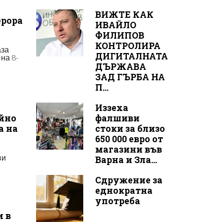
ВИЖТЕ КАК
ерора
ИВАЙЛО
ФИЛИПОВ
КОНТРОЛИРА
аза
ДИГИТАЛНАТА
на 8-
ДЪРЖАВА
ЗАД ГЪРБА НА
П...
Иззеха
айно
фалшиви
а на
стоки за близо
650 000 евро от
магазини във
ви
Варна и Зла...
Сдружение за
еднократна
употреба
и в