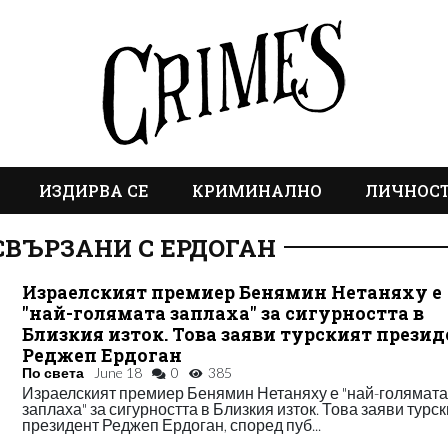
ИЗДИРВА СЕ
КРИМИНАЛНО
ЛИЧНОС
СВЪРЗАНИ С ЕРДОГАН
Израелският премиер Бенямин Нетаняху е
"най-голямата заплаха" за сигурността в
Близкия изток. Това заяви турският прези
Реджеп Ердоган
По света
June 18
0
385
Израелският премиер Бенямин Нетаняху е "най-голямат
заплаха" за сигурността в Близкия изток. Това заяви турс
президент Реджеп Ердоган, според пуб...