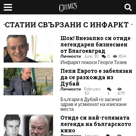
СТАТИИ СВЪРЗАНИ С ИНФАРКТ
Шок! Внезапно си отиде
легендарен бизнесмен
от Благоевград
Личности
June 10
0
854
Инфаркт покоси Георги Тозев
Пепи Еврото е забелязан
да се разхожда из
Дубай
Личности
February
10
1
679
Българи в Дубай го засичат
здрав и усмихнат на изискани
места
Отиде си най-голямата
легенда на българското
кино
Личности
January