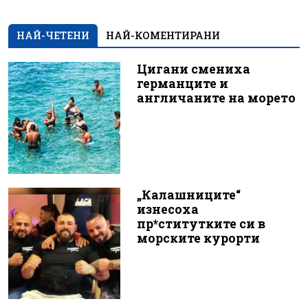
НАЙ-ЧЕТЕНИ
НАЙ-КОМЕНТИРАНИ
Цигани смениха
германците и
англичаните на морето
„Калашниците“
изнесоха
пр*ститутките си в
морските курорти