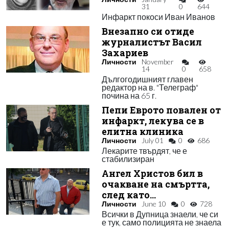
31
0
644
Инфаркт покоси Иван Иванов
Внезапно си отиде
журналистът Васил
Захариев
Личности
November
14
0
658
Дългогодишният главен
редактор на в. "Телеграф"
почина на 65 г.
Пепи Еврото повален от
инфаркт, лекува се в
елитна клиника
Личности
July 01
0
686
Лекарите твърдят, че е
стабилизиран
Ангел Христов бил в
очакване на смъртта,
след като…
Личности
June 10
0
728
Всички в Дупница знаели, че си
е тук, само полицията не знаела