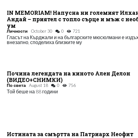
IN MEMORIAM! Напусна ни големият Илха
Андай – приятел с топло сърце и мъж с нео
ум
Личности
October 30
0
721
Гласът на Кърджали и на българските мюсюлмани е издъ
внезапно, споделиха близките му
Почина легендата на киното Ален Делон
(ВИДЕО+СНИМКИ)
По света
August 18
0
756
Той беше на 88 години
Истината за смъртта на Патриарх Неофит