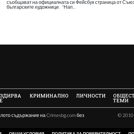
съобщават на официалната си Фейсбук страница от Съюз
българските художници. "Нап...
ЗДИРВА
КРИМИНАЛНО
ЛИЧНОСТИ
ОБЩЕС
Е
ТЕМИ
ялото съдържание на Crimesbg.com без
© 2010 
И
ОБЩИ УСЛОВИЯ
ПОЛИТИКА ЗА ПОВЕРИТЕЛНОСТ
ПО