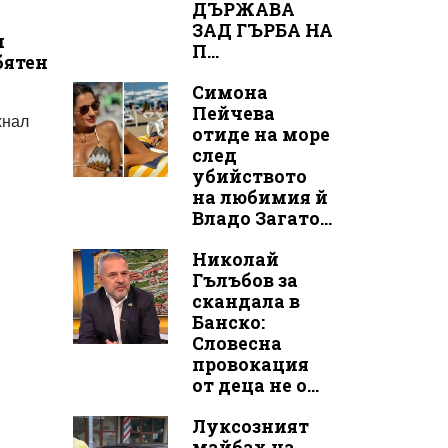
ДЪРЖАВА
ЗАД ГЪРБА НА
н
П...
бятен
Симона
Пейчева
хнал
отиде на море
след
убийството
на любимия й
Владо Загато...
Николай
Гълъбов за
скандала в
Банско:
Словесна
провокация
от деца не о...
Луксозният
майбах на