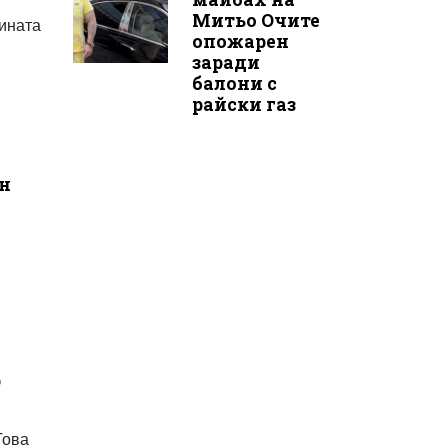
Митьо Очите
тината
опожарен
заради
балони с
райски газ
ен
р
Това