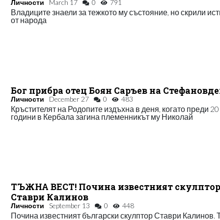
Личности
March 17
0
791
Владиците знаели за тежкото му състояние, но скрили ис
от народа
Бог прибра отец Боян Саръев на Стефановд
Личности
December 27
0
483
Кръстителят на Родопите издъхна в деня, когато преди 20
години в Кербала загина племенникът му Николай
ТЪЖНА ВЕСТ! Почина известният скулпто
Ставри Калинов
Личности
September 13
0
448
Почина известният български скулптор Ставри Калинов. 