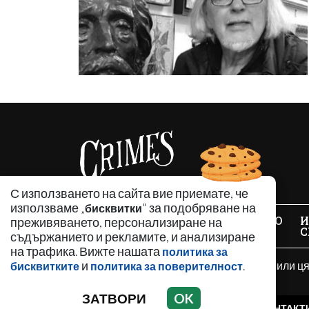
С използването на сайта вие приемате, че
използваме „
" за подобряване на
бисквитки
НОВИНИ
АНАЛИЗИ
ЗАБАВНО
И
преживяването, персонализиране на
С
съдържанието и рекламите, и анализиране
на трафика. Вижте нашата
политика за
и
.
Използването и публикуването на част или ц
бисквитките
политика за поверителност
разрешение е забранено.
ЗАТВОРИ
OK
РЕКЛАМА
КОНТАКТ