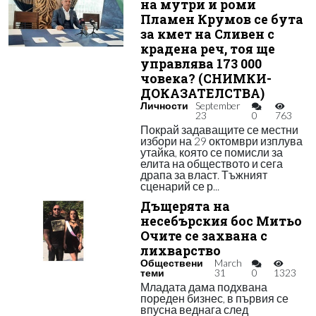
на мутри и роми
Пламен Крумов се бута
за кмет на Сливен с
крадена реч, тоя ще
управлява 173 000
човека? (СНИМКИ-
ДОКАЗАТЕЛСТВА)
Личности
September
23
0
763
Покрай задаващите се местни
избори на 29 октомври изплува
утайка, която се помисли за
елита на обществото и сега
драпа за власт. Тъжният
сценарий се р...
Дъщерята на
несебърския бос Митьо
Очите се захвана с
лихварство
Обществени
March
теми
31
0
1323
Младата дама подхвана
пореден бизнес, в първия се
впусна веднага след