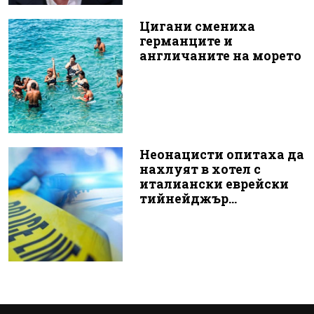
Цигани смениха
германците и
англичаните на морето
Неонацисти опитаха да
нахлуят в хотел с
италиански еврейски
тийнейджър...