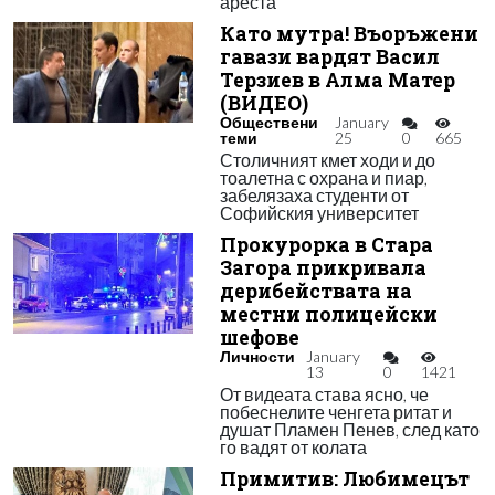
ареста
Като мутра! Въоръжени
гавази вардят Васил
Терзиев в Алма Матер
(ВИДЕО)
Обществени
January
теми
25
0
665
Столичният кмет ходи и до
тоалетна с охрана и пиар,
забелязаха студенти от
Софийския университет
Прокурорка в Стара
Загора прикривала
дерибействата на
местни полицейски
шефове
Личности
January
13
0
1421
От видеата става ясно, че
побеснелите ченгета ритат и
душат Пламен Пенев, след като
го вадят от колата
Примитив: Любимецът