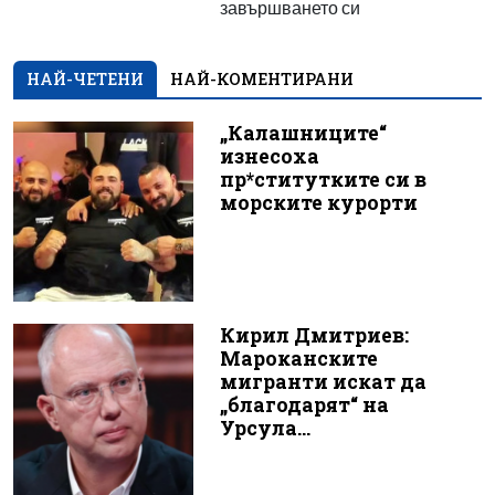
завършването си
НАЙ-ЧЕТЕНИ
НАЙ-КОМЕНТИРАНИ
„Калашниците“
изнесоха
пр*ститутките си в
морските курорти
Кирил Дмитриев:
Мароканските
мигранти искат да
„благодарят“ на
Урсула...