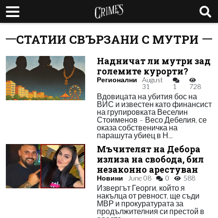
СТАТИИ СВЪРЗАНИ С МУТРИ
Надничат ли мутри зад
големите курорти?
Регионални
August
31
1
728
Вдовицата на убития бос на
ВИС и известен като финансист
на групировката Веселин
Стоименов – Весо Дебелия, се
оказа собственичка на
парашута убиец в Н...
Мъчителят на Дебора
излиза на свобода, бил
незаконно арестуван
Новини
June 08
0
588
Извергът Георги, който я
накълца от ревност, ще съди
МВР и прокуратурата за
продължителния си престой в