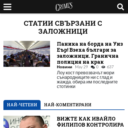
СТАТИИ СВЪРЗАНИ С
ЗАЛОЖНИЦИ
Паника на борда на Уиз
Еър! Взеха българи за
заложници. Гранична
полиция на крак
Новини
May 29
0
637
Лоу кост превозвачът мори
сънародниците ни с глад и
жажда, обира им последните
стотинки
НАЙ-ЧЕТЕНИ
НАЙ-КОМЕНТИРАНИ
ВИЖТЕ КАК ИВАЙЛО
ФИЛИПОВ КОНТРОЛИРА