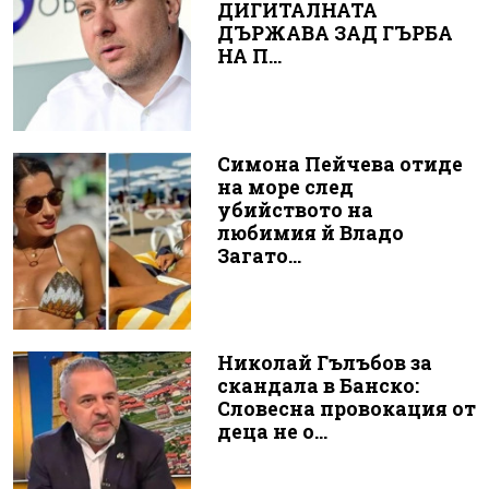
ДИГИТАЛНАТА
ДЪРЖАВА ЗАД ГЪРБА
НА П...
Симона Пейчева отиде
на море след
убийството на
любимия й Владо
Загато...
Николай Гълъбов за
скандала в Банско:
Словесна провокация от
деца не о...