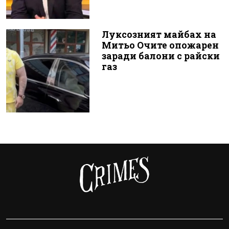
Луксозният майбах на
Митьо Очите опожарен
заради балони с райски
газ