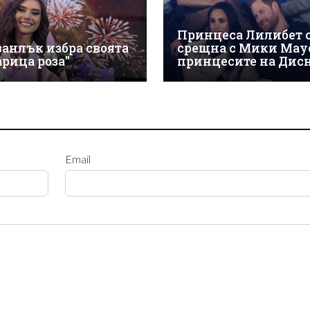
Принцеса Лилибет 
занлък избра своята
срещна с Мики Мау
арица роза"
принцесите на Дис
Email