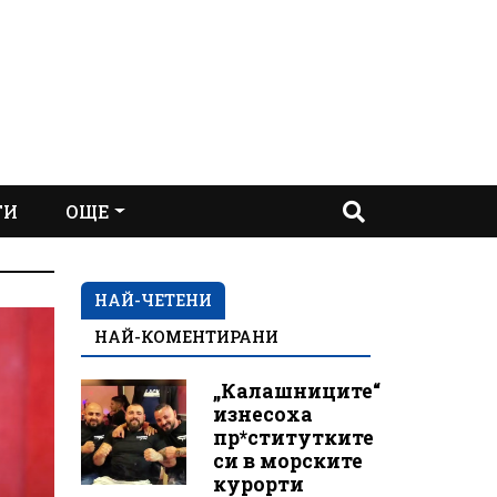
ТИ
ОЩЕ
НАЙ-ЧЕТЕНИ
НАЙ-КОМЕНТИРАНИ
„Калашниците“
изнесоха
пр*ститутките
си в морските
курорти