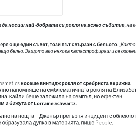
а да носиш най-добрата си рокля на всяко събитие,
на 
щеря
още един съвет, този път свързан с бельото
:
„Както
дащо бельо. Защото ако някога катастрофираш и се озове
osmetics
носеше винтидж рокля от сребриста верижна
илно напомняше на емблематичната рокля на Елизабе
ина. Кайли беше заложила на семпъл, но ефектен
 и бижута от Lorraine Schwartz.
лно на нощта – Дженър претърпя инцидент с облеклот
 е образувала дупка в материята, пише People.