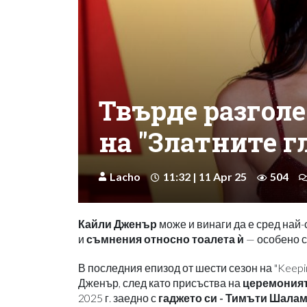
Твърде разгол
на "Златните г
Lacho
11:32 | 11 Apr 25
504
Кайли Дженър
може и винаги да е сред най-
и
съмнения относно тоалета ѝ
— особено с
В последния епизод от шести сезон на "Keepin
Дженър, след като присъства на
церемонията
2025 г. заедно с
гаджето си - Тимъти Шала