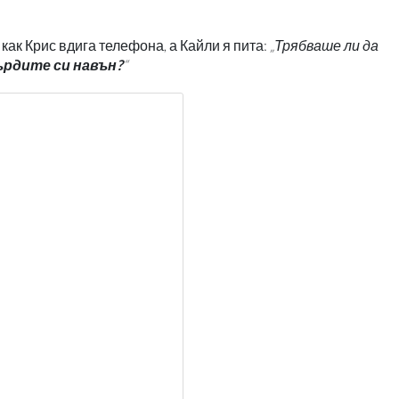
как Крис вдига телефона, а Кайли я пита:
„Трябваше ли да
ърдите си навън?
“