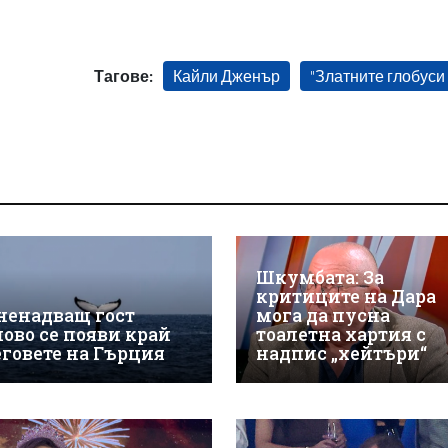
Тагове:
Кайли Дженър
"Златните глобуси
Шкумбата: За
критиците на Дара
ненадващ гост
мога да пусна
ново се появи край
тоалетна хартия с
еговете на Гърция
надпис „хейтъри“