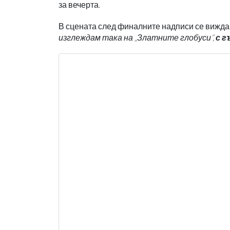
за вечерта.
В сцената след финалните надписи се вижда 
изглеждам така на „Златните глобуси“,
с г