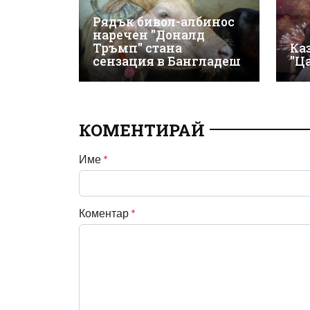
Рядък бивол-албинос
наречен "Доналд
Тръмп" стана
Ка
сензация в Бангладеш
"Ц
КОМЕНТИРАЙ
Име
*
Коментар
*