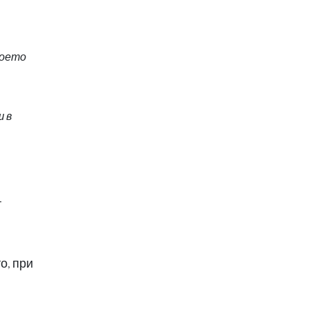
което
ш в
т
о, при