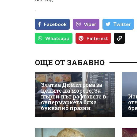
`
Facebook
Viber
Тwitter
Whatsapp
Pinterest
ОЩЕ ОТ ЗАБАВНО
Златка Димитрова за
цените на морето: За
първи път рафтовете в
Из
супермаркета бяха
от
буквално празни
бр