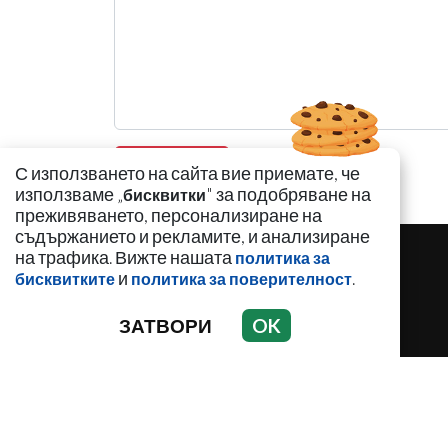
С използването на сайта вие приемате, че
използваме „
" за подобряване на
бисквитки
преживяването, персонализиране на
съдържанието и рекламите, и анализиране
на трафика. Вижте нашата
политика за
и
.
бисквитките
политика за поверителност
ЗАТВОРИ
OK
НОВИНИ
АНАЛИЗИ
ЗАБАВНО
И
С