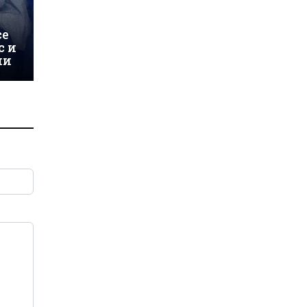
се
с и
ни