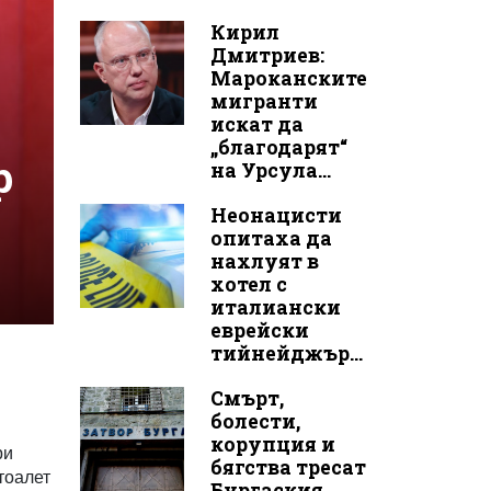
Кирил
Дмитриев:
Мароканските
мигранти
искат да
„благодарят“
р
на Урсула...
Неонацисти
опитаха да
нахлуят в
хотел с
италиански
еврейски
тийнейджър...
Смърт,
болести,
корупция и
ри
бягства тресат
тоалет
Бургаския