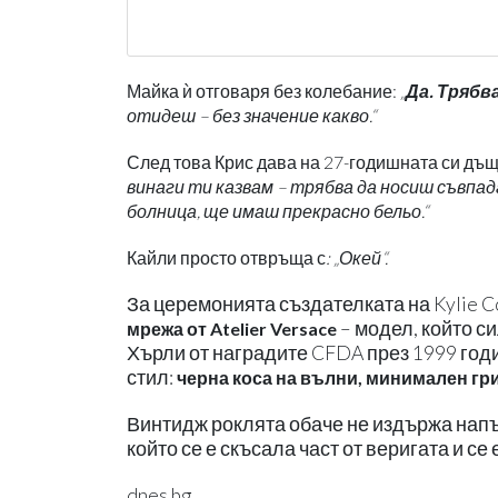
Майка ѝ отговаря без колебание:
„
Да. Трябв
отидеш – без значение какво.“
След това Крис дава на 27-годишната си дъ
винаги ти казвам – трябва да носиш съвпа
болница, ще имаш прекрасно бельо.“
Кайли просто отвръща с
: „Окей“.
За церемонията създателката на Kylie C
– модел, който с
мрежа
от Atelier Versace
Хърли от наградите CFDA през 1999 год
стил:
черна коса на вълни, минимален грим
Винтидж роклята обаче не издържа напъ
който се е скъсала част от веригата и се
dnes.bg