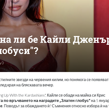
ена ли бе Кайли Дженъ
лобуси"?
0
стилните звезди на червения килим, но понякога се появяват
лед края на бляскавата вечер.
g Up With the Kardashians", Кайли се обади на майка си Крис
 по връчването на наградите „Златен глобус“
на 5 януа
ме
. Поводът за обаждането ѝ? Съмнения относно избора ѝ на 