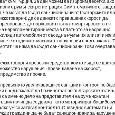
ат към Гърция. За ден можем да изброим десетки, ако 
иони с румънска регистрация. Симптоматично е, защо
, че могат да бъдат санкционирани от българските вла
ежкотоварни) да се движат с превишена скорост, да
реварване, да нарушават пътната маркировка, в т.ч.
на нерегламентирани места в платното за насрещно
и хиляди автомобили от съседна Румъния влизат и изли
ние, че с годините масовите нарушения продължават. 
смятат, че няма да бъдат санкционирани. Това очертава
.
тежкотоварни превозни средства, които също се движ
ножество нарушения - превишаване на скорост,
предимство и прочие.
епрекъснато увеличаващи се санкции и контрол по Зак
ии продължават да безчинстват по българските пътищ
П са именно дело на представители на румънската и
същия начин да се движат като моторизиран башибозу
олко уж се затягал контролът. Очевидно системата ни
чужди граждани да не бъдат санкционирани за нарушен