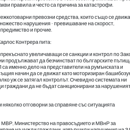
акви правила и често са причина за катастрофи.
тежкотоварни превозни средства, които също се движ
ножество нарушения - превишаване на скорост,
предимство и прочие.
арлос Контрера пита:
епрекъснато увеличаващи се санкции и контрол по Зак
ии продължават да безчинстват по българските пътищ
П са именно дело на представители на румънската и
същия начин да се движат като моторизиран башибозу
олко уж се затягал контролът. Очевидно системата ни
ди граждани да не бъдат санкционирани за нарушеният
м няколко отговорни за справяне със ситуацията
м МВР, Министерство на правосъдието и МВнР за
ниране на чужди граждани, извършили нарушения на З