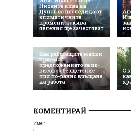
Инж. Иван Иванов:
Ниските нива на
Дунав са последица от
Ал
климатичните
И 
промени, такива
за
явления ще зачестяват
ис
Как работещите майки
приемат
предложението за по-
високо обезщетение
С 
при по-ранно връщане
ка
на работа
хр
КОМЕНТИРАЙ
Име
*