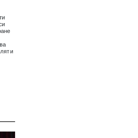
ти
си
ране
лва
лят и