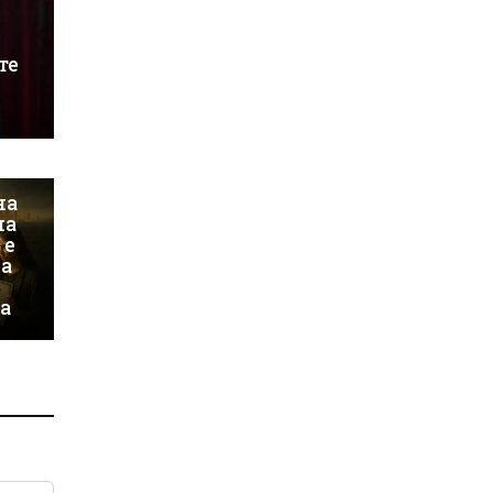
те
на
на
 е
на
а