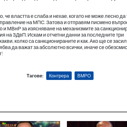
 че властта е слаба и нехае, когато не може лесно да 
управление на МПС. Затова и отправям писмено въпро
о и МВнР за изясняване на механизмите за санкциони
я на ЗДвП. Искам и отчетни данни за последните три
акви, колко са санкционираните и как. Ако ще се заси
ябва да важат за абсолютно всички, иначе се обезсмис
т!
Тагове:
Контрера
ВМРО