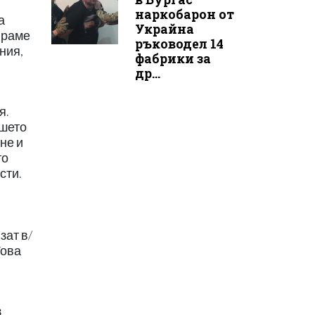
наркобарон от
а
Украйна
ираме
ръководел 14
ния,
фабрики за
др...
я.
ашето
не и
то
сти.
зат в/
Това
з