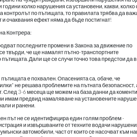
и години колко нарушения са установени, какви, колко 
ва контролът по пътищата, то правилата трябва да важ
 и очаквания ефект няма да бъде постигнат!
на Контрера:
ародват последните промени в Закона за движение по
 се твърди, че ще намалят пътно-транспортните
 пътищата. Дали ще се случи точно това предстои да 
 пътищата е похвален. Опасенията са, обаче, че
нилки" не решава проблемите на пътната безопасност, 
ат. След 3-6 месеца ще можем на база данни да комент
ни имам предвид намаляване на установените наруше
нали и ранени.
еден път не се идентифицира един голям проблем -
страция и извършваните от техните водачи нарушени
умънски автомобили, част от които се насочват към н