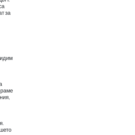
са
ат за
видим
а
ираме
ния,
я.
ашето