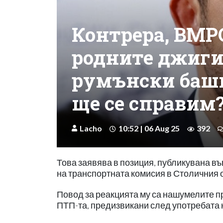
Контрера, ВМР
родните джигит
румънски баши
ще се справим
Lacho
10:52 | 06 Aug 25
392
Това заявява в позиция, публикувана въ
на транспортната комисия в Столичния 
Повод за реакцията му са нашумелите п
ПТП-та, предизвикани след употребата н