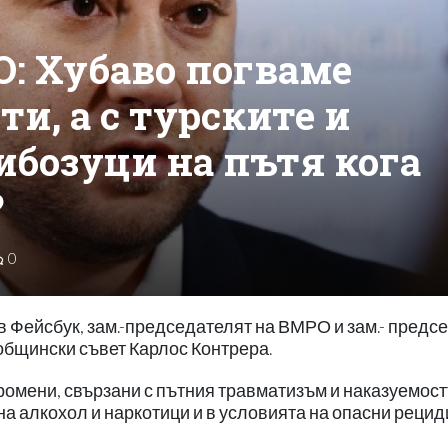
О: Хубаво погваме
и, а с турските и
бозуци на пътя кога
?
0
в Фейсбук, зам.-председателят на ВМРО и зам.- предс
общински съвет Карлос Контрера.
ромени, свързани с пътния травматизъм и наказуемост
а алкохол и наркотици и в условията на опасни рецид