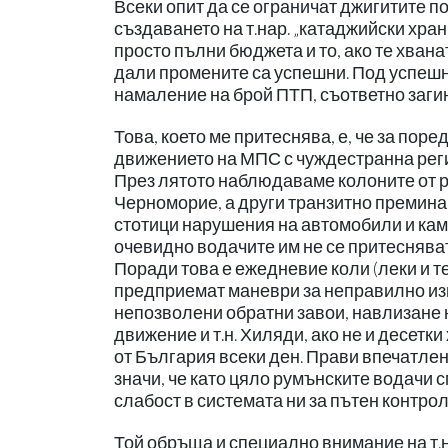
Всеки опит да се ограничат джигитите по
създаването на т.нар. „катаджийски хра
просто пълни бюджета и то, ако те хван
дали промените са успешни. Под успеш
намаление на брой ПТП, съответно заги
Това, което ме притеснява, е, че за пор
движението на МПС с чуждестранна реги
През лятото наблюдаваме колоните от р
Черноморие, а други транзитно преминав
стотици нарушения на автомобили и кам
очевидно водачите им не се притесняват
Поради това е ежедневие коли (леки и т
предприемат маневри за неправилно изп
непозволени обратни завои, навлизане 
движение и т.н. Хиляди, ако не и десетк
от България всеки ден. Прави впечатле
значи, че като цяло румънските водачи 
слабост в системата ни за пътен контрол
Той обръща и специално внимание на т.н