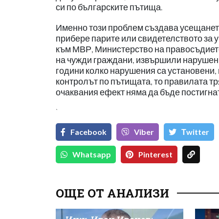
си по българските пътища.
Именно този проблем създава усещането,
прибере парите или свидетелството за 
към МВР, Министерство на правосъдиет
на чужди граждани, извършили нарушени
години колко нарушения са установени, к
контролът по пътищата, то правилата тр
очаквания ефект няма да бъде постигна
`
Facebook
Viber
Тwitter
Whatsapp
Pinterest
ОЩЕ ОТ АНАЛИЗИ