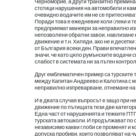
Черноморие, а други транзитно преминав
стотици нарушения на автомобили и кам
очевидно водачите им не се притесняват
Поради това е ежедневие коли (леки и т
предприемат маневри за неправилно изп
непозволени обратни завои, навлизане 
движение и т.н. Хиляди, ако не и десетк
от България всеки ден. Прави впечатле
значи, че като цяло румънските водачи 
слабост в системата ни за пътен контрол
Друг емблематичен пример са турските 
между Капитан Андреево и Калотина с м
неправилно изпреварване, отнемане на 
И в двата случая въпросът е защо при н
движение по пътищата тези две категор
Една част от нарушенията и тежките ПТ
турската автошколи. И продължават по 
независимо какви глоби се променят и к
допуска пробиви, които позволяват на 