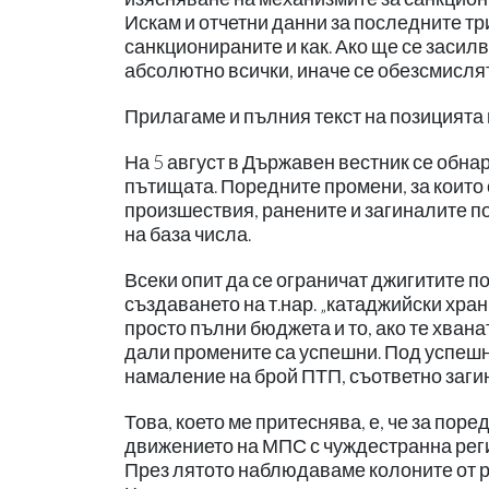
Искам и отчетни данни за последните тр
санкционираните и как. Ако ще се засил
абсолютно всички, иначе се обезсмислят
Прилагаме и пълния текст на позицията 
На 5 август в Държавен вестник се обн
пътищата. Поредните промени, за които
произшествия, ранените и загиналите по
на база числа.
Всеки опит да се ограничат джигитите по
създаването на т.нар. „катаджийски хра
просто пълни бюджета и то, ако те хван
дали промените са успешни. Под успеш
намаление на брой ПТП, съответно заги
Това, което ме притеснява, е, че за пор
движението на МПС с чуждестранна реги
През лятото наблюдаваме колоните от р