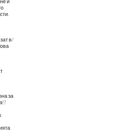
не и
то
сти.
зат в/
Това
ат
она за
а!?
к
ията