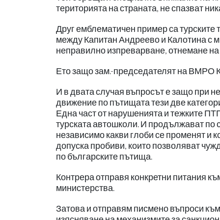
територията на страната, не спазват ник
Друг емблематичен пример са турските 
между Капитан Андреево и Калотина с м
неправилно изпреварване, отнемане на 
Ето защо зам.-председателят на ВМРО К
И в двата случая въпросът е защо при н
движение по пътищата тези две категор
Една част от нарушенията и тежките ПТ
турската автошколи. И продължават по 
независимо какви глоби се променят и к
допуска пробиви, които позволяват чуж
по българските пътища.
Контрера отправя конкретни питания къ
министерства.
Затова и отправям писмено въпроси къ
изясняване на механизмите за санкцио