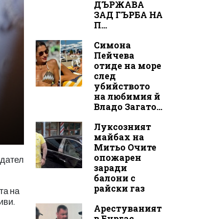
ДЪРЖАВА
ЗАД ГЪРБА НА
П...
Симона
Пейчева
отиде на море
след
убийството
на любимия й
Владо Загато...
Луксозният
майбах на
Митьо Очите
опожарен
едател
заради
балони с
райски газ
та на
иви.
Арестуваният
в Бургас