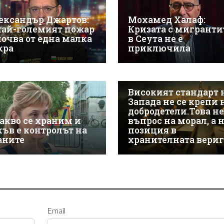
ександър Джартов:
Мохамед Халаф:
най-големият пожар
Кризата с мигранти
почва от една малка
в Сеута не е
кра
приключила
Високият стандарт 
Запада не се крепи 
добродетели.Това не
какво се храним и
въпрос на морал, а 
къв е контролът на
позиция в
аните
хранителната вериг
Email