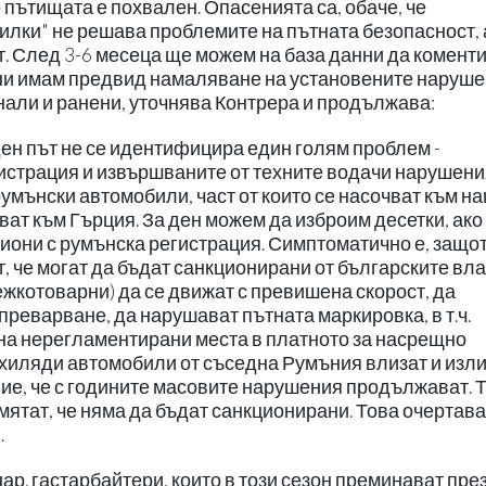
 пътищата е похвален. Опасенията са, обаче, че
нилки" не решава проблемите на пътната безопасност, 
ат. След 3-6 месеца ще можем на база данни да комент
ни имам предвид намаляване на установените наруше
нали и ранени, уточнява Контрера и продължава:
еден път не се идентифицира един голям проблем -
страция и извършваните от техните водачи нарушени
умънски автомобили, част от които се насочват към н
ат към Гърция. За ден можем да изброим десетки, ако 
иони с румънска регистрация. Симптоматично е, защо
, че могат да бъдат санкционирани от българските вла
ежкотоварни) да се движат с превишена скорост, да
реварване, да нарушават пътната маркировка, в т.ч.
на нерегламентирани места в платното за насрещно
и хиляди автомобили от съседна Румъния влизат и изли
ние, че с годините масовите нарушения продължават. 
смятат, че няма да бъдат санкционирани. Това очертава
.
ар. гастарбайтери, които в този сезон преминават пре