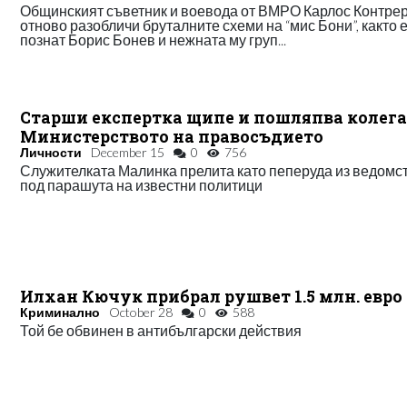
Общинският съветник и воевода от ВМРО Карлос Контре
отново разобличи бруталните схеми на “мис Бони”, както е
познат Борис Бонев и нежната му груп...
Старши експертка щипе и пошляпва колега
Министерството на правосъдието
Личности
December 15
0
756
Служителката Малинка прелита като пеперуда из ведомс
под парашута на известни политици
Илхан Кючук прибрал рушвет 1.5 млн. евро
Криминално
October 28
0
588
Той бе обвинен в антибългарски действия