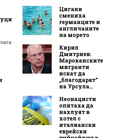
Цигани
смениха
зуци
германците и
англичаните
на морето
тната
Кирил
Дмитриев:
Мароканските
мигранти
искат да
и
„благодарят“
на Урсула...
Неонацисти
опитаха да
нахлуят в
хотел с
италиански
еврейски
тийнейджър...