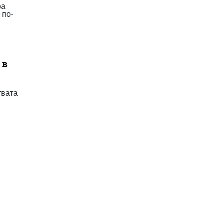
ра
 по-
 в
твата