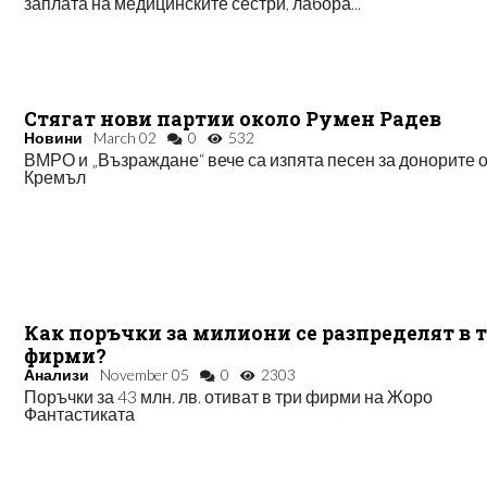
заплата на медицинските сестри, лабора...
Стягат нови партии около Румен Радев
Новини
March 02
0
532
ВМРО и „Възраждане“ вече са изпята песен за донорите 
Кремъл
Как поръчки за милиони се разпределят в 
фирми?
Анализи
November 05
0
2303
Поръчки за 43 млн. лв. отиват в три фирми на Жоро
Фантастиката