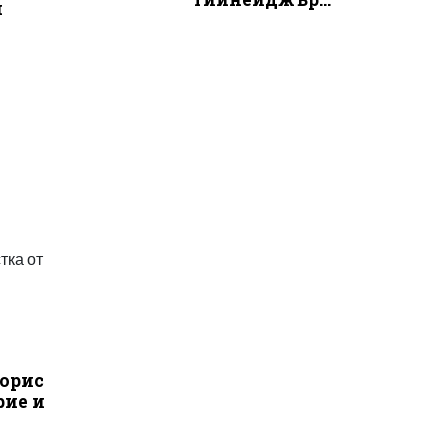
и
тка от
орис
рие и