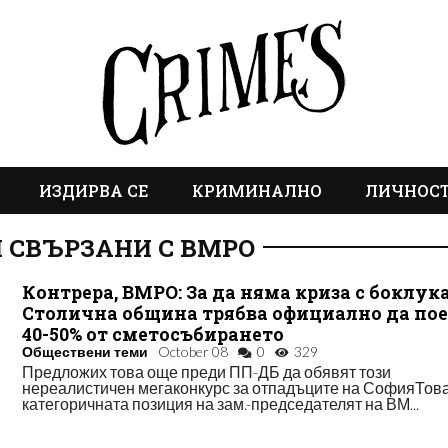
ИЗДИРВА СЕ
КРИМИНАЛНО
ЛИЧНОС
 СВЪРЗАНИ С ВМРО
Контрера, ВМРО: За да няма криза с боклука
Столична община трябва официално да по
40-50% от сметосъбирането
Обществени теми
October 08
0
329
Предложих това още преди ПП-ДБ да обявят този
нереалистичен мегаконкурс за отпадъците на СофияТова
категоричната позиция на зам.-председателят на ВМ...