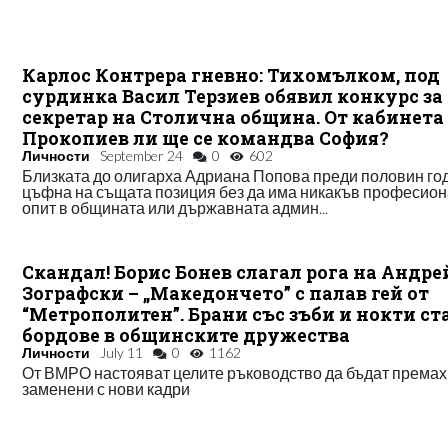
Карлос Контрера гневно: Тихомълком, под
сурдинка Васил Терзиев обявил конкурс за
секретар на Столична община. От кабинета
Прокопиев ли ще се командва София?
Личности
September 24
0
602
Близката до олигарха Адриана Попова преди половин го
цъфна на същата позиция без да има никакъв професио
опит в общината или държавната админ...
Скандал! Борис Бонев слагал рога на Андре
Зографски – „Македончето” с палав гей от
“Метрополитен”. Брани със зъби и нокти ст
бордове в общинските дружества
Личности
July 11
0
1162
От ВМРО настояват целите ръководство да бъдат премах
заменени с нови кадри