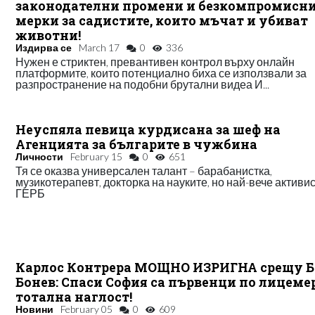
законодателни промени и безкомпромисн
мерки за садистите, които мъчат и убиват
животни!
Издирва се
March 17
0
336
Нужен е стриктен, превантивен контрол върху онлайн
платформите, които потенциално биха се използвали за
разпространение на подобни брутални видеа И...
Неуспяла певица курдисана за шеф на
Агенцията за българите в чужбина
Личности
February 15
0
651
Тя се оказва универсален талант – барабанистка,
музикотерапевт, докторка на науките, но най-вече активис
ГЕРБ
Карлос Контрера МОЩНО ИЗРИГНА срещу Б
Бонев: Спаси София са първенци по лицеме
тотална наглост!
Новини
February 05
0
609