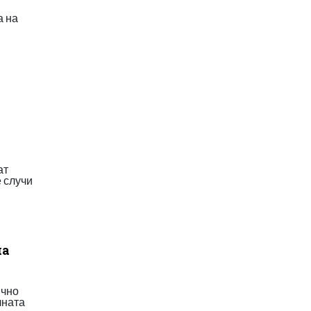
а на
ат
 случи
на
ично
лната