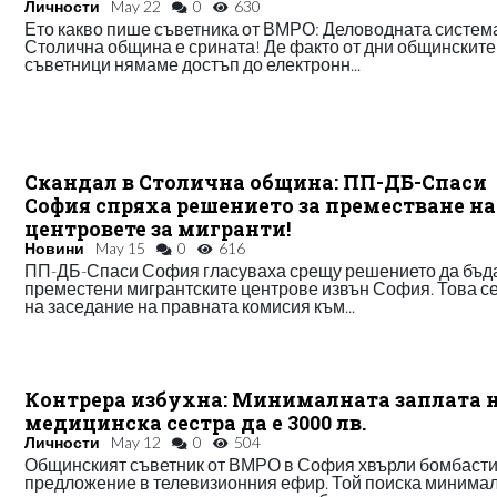
Личности
May 22
0
630
Ето какво пише съветника от ВМРО: Деловодната систем
Столична община е срината! Де факто от дни общинските
съветници нямаме достъп до електронн...
Скандал в Столична община: ПП-ДБ-Спаси
София спряха решението за преместване на
центровете за мигранти!
Новини
May 15
0
616
ПП-ДБ-Спаси София гласуваха срещу решението да бъд
преместени мигрантските центрове извън София. Това се
на заседание на правната комисия към...
Контрера избухна: Минималната заплата 
медицинска сестра да е 3000 лв.
Личности
May 12
0
504
Общинският съветник от ВМРО в София хвърли бомбаст
предложение в телевизионния ефир. Той поиска минима