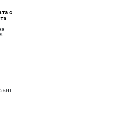
ата с
ата
ава
од
на БНТ
а