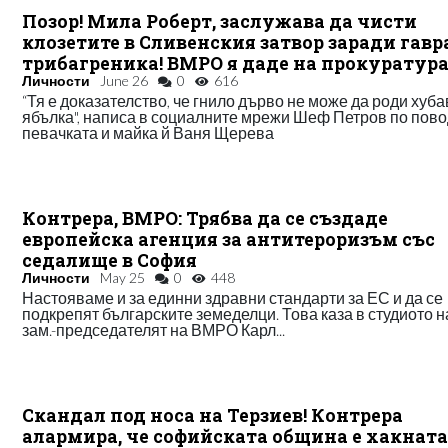
Позор! Мила Роберт, заслужава да чисти
клозетите в Сливенския затвор заради гавр
трибагреника! ВМРО я даде на прокуратур
Личности
June 26
0
616
“Тя е доказателство, че гнило дърво не може да роди хуб
ябълка", написа в социалните мрежи Шеф Петров по пов
певачката и майка й Ваня Щерева
Контрера, ВМРО: Трябва да се създаде
европейска агенция за антитероризъм със
седалище в София
Личности
May 25
0
448
Настояваме и за единни здравни стандарти за ЕС и да се
подкрепят българските земеделци. Това каза в студиото 
зам.-председателят на ВМРО Карл...
Скандал под носа на Терзиев! Контрера
алармира, че софийската община е хакнат