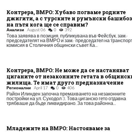
Контрера, ВМРО: Хубаво погваме родните
джигити, а с турските и румънски башибо
на пътя кога ще се справим?
Анализи
August 06
0
392
Това заявява в позиция, публикувана във Фейсбук, зам.-
председателят на ВМРО и зам.- председател на транспор
комисия в Столичния общински съвет Ка...
Контрера, ВМРО: Не може да се настаняват
циганите от незаконните гетата в общинск
жилища. Те имат друго предназначение
Регионални
April 17
0
406
Район Илинден започна премахването на незаконните
постройки на ул. Суходол 3. Това циганско гето отдавна
трябваше да бъде ликвидирано. За това районна...
Младежите на ВМРО: Настояваме за