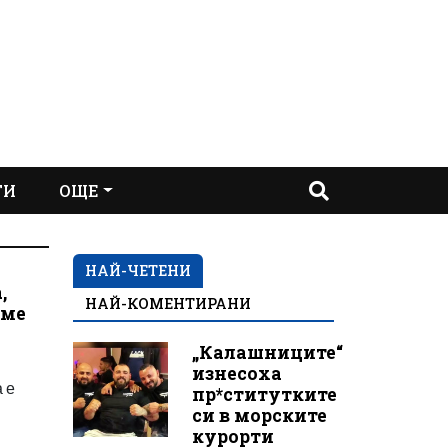
ТИ
ОЩЕ
НАЙ-ЧЕТЕНИ
,
НАЙ-КОМЕНТИРАНИ
еме
„Калашниците“
изнесоха
 е
пр*ститутките
си в морските
курорти