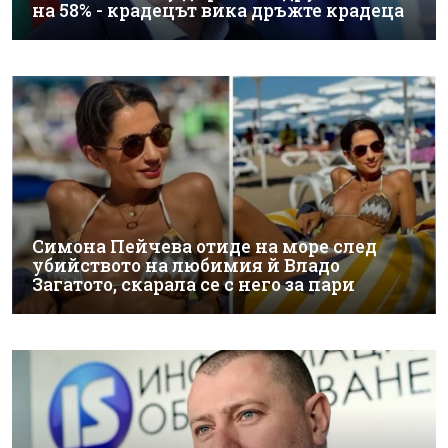
на 58% - крадецът вика дръжте крадеца
Симона Пейчева отиде на море след
убийството на любимия й Владо
Загатото, скарала се с него за пари