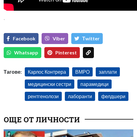
`
Facebook
Viber
Тwitter
Whatsapp
Pinterest
Тагове:
Карлос Контрера
ВМРО
заплати
медицински сестри
парамедици
рентгенолози
лаборанти
фелдшери
ОЩЕ ОТ ЛИЧНОСТИ