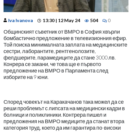
Iva Ivanova
13:30 | 12 May 24
504
0
Общинският съветник от ВМРО в София хвърли
бомбастично предложение в телевизионния ефир.
Той поиска минималната заплата на медицинските
сестри, лаборантите, рентгенолозите,
фелдшерите, парамедиците да стане 3000 лв.
Конрера се закани, че това ще е първото
предложение на ВМРО в Парламента след
изборите на 9 юни.
Според човекът на Каракачанов така можел да се
реши проблемът с липсата на медицински кадри в
болници и поликлиники. Контрера пишел и
предложения на ВМРО медиците да станат втора
категория труд, което да им гарантира по-високи