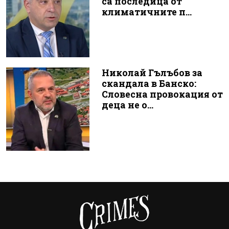
са последица от
климатичните п...
Николай Гълъбов за
скандала в Банско:
Словесна провокация от
деца не о...