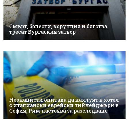
Смърт, болести, корупция и бягства
тресат Бургаския затвор
Неонацисти опитаха да нахлуят в хотел
с италиански еврейски тийнейджъри в
София, Рим настоява за разследване