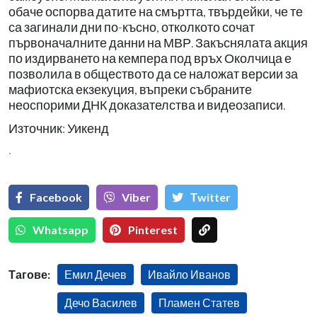
обаче оспорва датите на смъртта, твърдейки, че те
са загинали дни по-късно, отколкото сочат
първоначалните данни на МВР. Закъснялата акция
по издирването на кемпера под връх Околчица е
позволила в обществото да се наложат версии за
мафиотска екзекуция, въпреки събраните
неоспорими ДНК доказателства и видеозаписи.
Източник: Уикенд
`
Facebook
Viber
Тwitter
Whatsapp
Pinterest
Тагове:
Емил Дечев
Ивайло Иванов
Дечо Василев
Пламен Статев