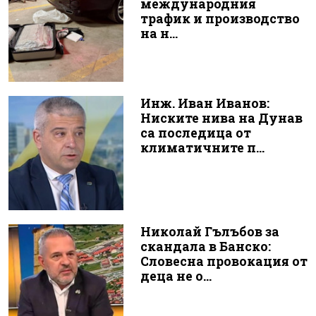
международния
трафик и производство
на н...
Инж. Иван Иванов:
Ниските нива на Дунав
са последица от
климатичните п...
Николай Гълъбов за
скандала в Банско:
Словесна провокация от
деца не о...