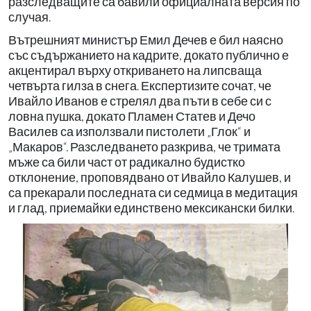
разследващите са бавили официалната версия по
случая.
Вътрешният министър Емил Дечев е бил наясно
със съдържанието на кадрите, докато публично е
акцентирал върху откриването на липсваща
четвърта гилза в снега. Експертизите сочат, че
Ивайло Иванов е стрелял два пъти в себе си с
ловна пушка, докато Пламен Статев и Дечо
Василев са използвали пистолети „Глок“ и
„Макаров“. Разследването разкрива, че тримата
мъже са били част от радикално будистко
отклонение, проповядвано от Ивайло Калушев, и
са прекарали последната си седмица в медитация
и глад, приемайки единствено мексикански билки.