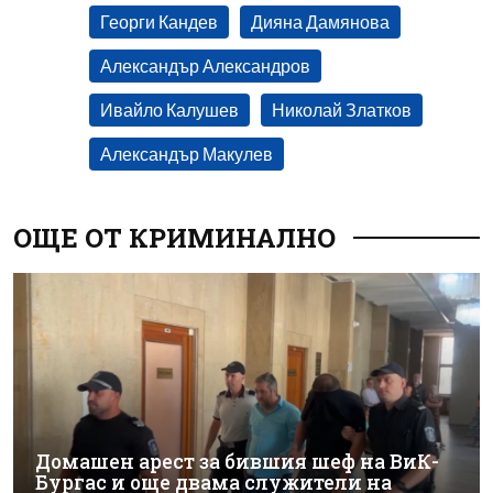
Георги Кандев
Дияна Дамянова
Александър Александров
Ивайло Калушев
Николай Златков
Александър Макулев
ОЩЕ ОТ КРИМИНАЛНО
Домашен арест за бившия шеф на ВиК-
Бургас и още двама служители на