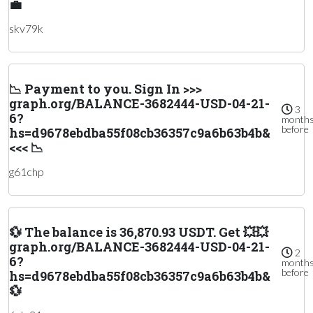
💼
skv79k
📉 Payment to you. Sign In >>>
graph.org/BALANCE-3682444-USD-04-21-
3
6?
month
before
hs=d9678ebdba55f08cb36357c9a6b63b4b&
<<< 📉
g61chp
💱 The balance is 36,870.93 USDT. Get 💥💥
graph.org/BALANCE-3682444-USD-04-21-
2
6?
month
before
hs=d9678ebdba55f08cb36357c9a6b63b4b&
💱