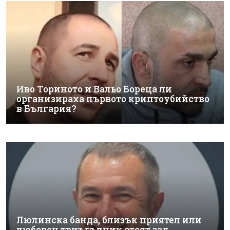
Иво Ториното и Вальо Бореца ли
организираха първото криптоубийство
в България?
Люлинска банда, близък приятел или
любовен триъгълник стоят зад