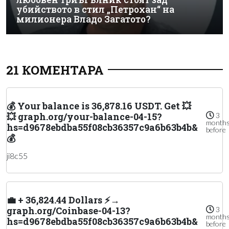
убийството в стил „Петрохан“ на
милионера Владо Загатото?
21 КОМЕНТАРА
💰 Your balance is 36,878.16 USDT. Get 💥
💥 graph.org/your-balance-04-15?
3
month
hs=d9678ebdba55f08cb36357c9a6b63b4b&
before
💰
ji8c55
💼 + 36,824.44 Dollars ⚡→
graph.org/Coinbase-04-13?
3
month
hs=d9678ebdba55f08cb36357c9a6b63b4b&
before