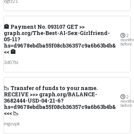
6gtz21
🏦 Payment No. 093107 GET >>
graph.org/The-Best-AI-Sex-Girlfriend-
2
05-11?
month
before
hs=d9678ebdba55f08cb36357c9a6b63b4b&
<< 🏦
3d07bi
📉 Transfer of funds to your name.
RECEIVE >>> graph.org/BALANCE-
2
3682444-USD-04-21-6?
month
before
hs=d9678ebdba55f08cb36357c9a6b63b4b&
<<< 📉
mgovpk