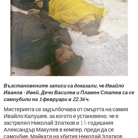
Възстановените записи са доказали, че Ивайло
Иванов - Ивей, Дечо Василев и Пламен Статев са се
самоубили на 1 февруари в 22.36 ч.
Мистерията се задълбочава от смъртта на самия
Ивайло Калушев, за когото е установено, че е
застрелял Николай Златков и 15-годишния
Александър Макулев в кемпер, преди да се
самоубие. Майката на убития Николай Златков