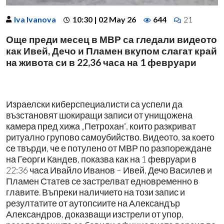
Iva Ivanova
10:30 | 02 May 26
644
21
Още преди месец в МВР са гледали видеото
как Ивей, Дечо и Пламен вкупом слагат край
на живота си в 22,36 часа на 1 февруари
Израелски киберспециалисти са успели да
възстановят шокиращи записи от унищожена
камера пред хижа „Петрохан“, които разкриват
ритуално групово самоубийство. Видеото, за което
се твърди, че е потулено от МВР по разпореждане
на Георги Кандев, показва как на 1 февруари в
22:36 часа Ивайло Иванов – Ивей, Дечо Василев и
Пламен Статев се застрелват едновременно в
главите. Въпреки наличието на този запис и
резултатите от аутопсиите на Александър
Александров, доказващи изстрели от упор,