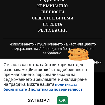
КРИМИНАЛНО
ЛИЧНОСТИ
ОБЩЕСТВЕНИ ТЕМИ
ПО СВЕТА
РЕГИОНАЛНИ
Използването и публикуването на част или цялото
съдържание на Crimesbg.com без разрешение е
забранено.
© 2010 - 2026 | Crimesbg.com. Всички права запазени.
С използването на сайта вие приемате, че
използваме „
" за подобряване на
бисквитки
преживяването, персонализиране на
РЕКЛАМА
съдържанието и рекламите, и анализиране
КОНТАКТИ
на трафика. Вижте нашата
политика за
и
.
ОБЩИ УСЛОВИЯ
бисквитките
политика за поверителност
ПОЛИТИКА ЗА ПОВЕРИТЕЛНОСТ
ЗАТВОРИ
OK
ПОЛИТИКА ЗА БИСКВИТКИТЕ