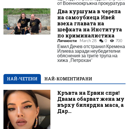
от Военноокръжна прокуратура
Два куршума в черепа
на самоубиеца Ивей
взеха главата на
шефката на Института
по криминалистика
Личности
March 28
0
700
Емил Дечев отстранил Кремена
Илиева заради неубедителни
обяснения за трите трупа на
хижа „Петрохан“
НАЙ-ЧЕТЕНИ
НАЙ-КОМЕНТИРАНИ
Кръвта на Ервин спря!
Двама обарват жена му
върху билярдна маса, а
Дар...