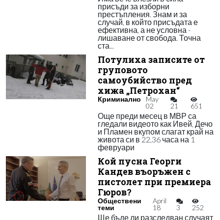
присъди за изборни
престъпления. Знам и за
случай, в който присъдата е
ефективна, а не условна -
лишаване от свобода. Точна
ста...
Потулиха записите от
груповото
самоубийство пред
хижа „Петрохан“
Криминално
May
02
21
651
Още преди месец в МВР са
гледали видеото как Ивей, Дечо
и Пламен вкупом слагат край на
живота си в 22,36 часа на 1
февруари
Кой пусна Георги
Кандев въоръжен с
пистолет при премиера
Гюров?
Обществени
April
теми
18
3
252
Ще бъде ли разследван случаят