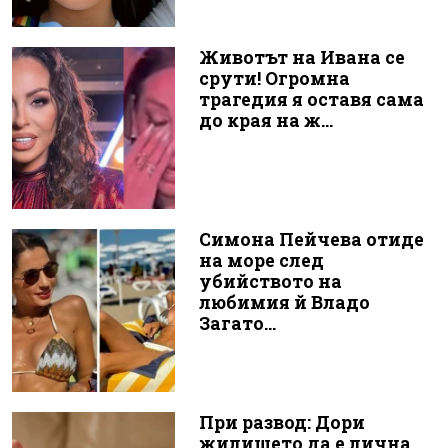
Животът на Ивана се
срути! Огромна
трагедия я оставя сама
до края на ж...
Симона Пейчева отиде
на море след
убийството на
любимия й Владо
Загато...
При развод: Дори
жилището да е лична