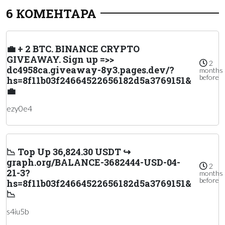
6 КОМЕНТАРА
💼 + 2 BTC. BINANCE CRYPTO
GIVEAWAY. Sign up =>>
2
dc4958ca.giveaway-8y3.pages.dev/?
months
before
hs=8f11b03f24664522656182d5a3769151&
💼
ezy0e4
📉 Top Up 36,824.30 USDT ↪
graph.org/BALANCE-3682444-USD-04-
2
21-3?
months
before
hs=8f11b03f24664522656182d5a3769151&
📉
s4iu5b