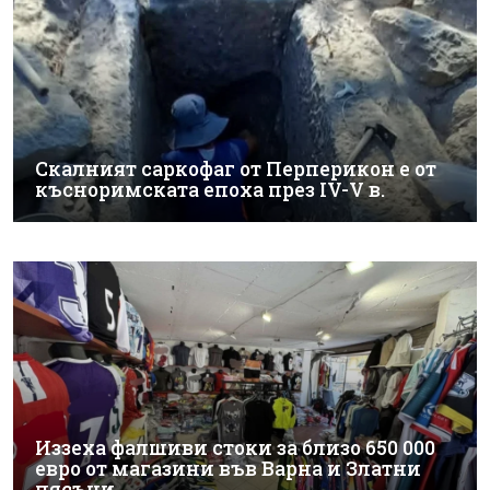
Скалният саркофаг от Перперикон е от
късноримската епоха през IV-V в.
Иззеха фалшиви стоки за близо 650 000
евро от магазини във Варна и Златни
пясъци