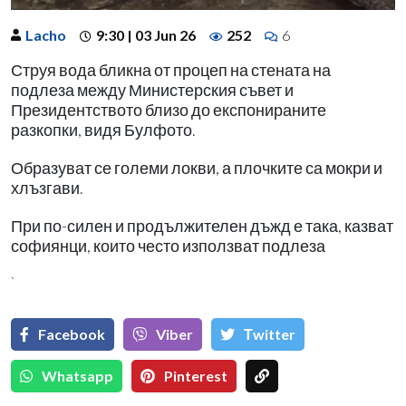
Lacho
9:30 | 03 Jun 26
252
6
Струя вода бликна от процеп на стената на
подлеза между Министерския съвет и
Президентството близо до експонираните
разкопки, видя Булфото.
Образуват се големи локви, а плочките са мокри и
хлъзгави.
При по-силен и продължителен дъжд е така, казват
софиянци, които често използват подлеза
`
Facebook
Viber
Тwitter
Whatsapp
Pinterest