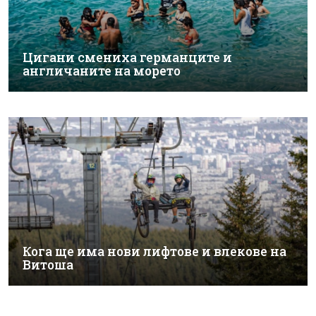
Цигани смениха германците и
англичаните на морето
Кога ще има нови лифтове и влекове на
Витоша