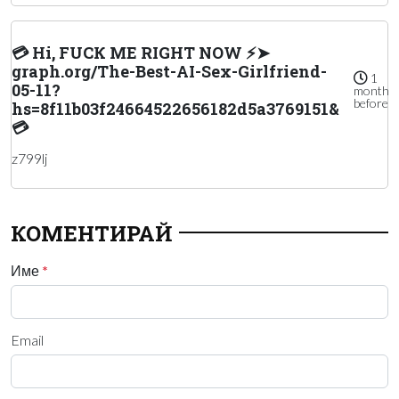
💳 Hi, FUСК ME RIGHT NOW ⚡➤
graph.org/The-Best-AI-Sex-Girlfriend-
1
05-11?
month
before
hs=8f11b03f24664522656182d5a3769151&
💳
z799lj
КОМЕНТИРАЙ
Име
*
Email