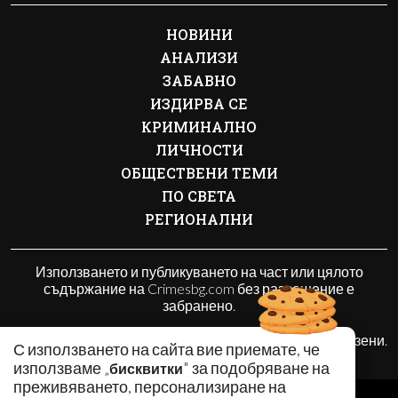
НОВИНИ
АНАЛИЗИ
ЗАБАВНО
ИЗДИРВА СЕ
КРИМИНАЛНО
ЛИЧНОСТИ
ОБЩЕСТВЕНИ ТЕМИ
ПО СВЕТА
РЕГИОНАЛНИ
Използването и публикуването на част или цялото
съдържание на Crimesbg.com без разрешение е
забранено.
© 2010 - 2026 | Crimesbg.com. Всички права запазени.
С използването на сайта вие приемате, че
използваме „
" за подобряване на
бисквитки
преживяването, персонализиране на
РЕКЛАМА