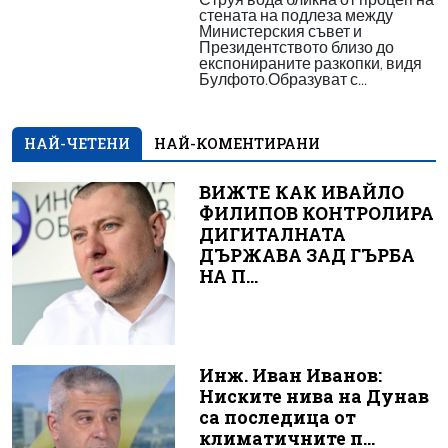
стената на подлеза между
Министерския съвет и
Президентството близо до
експонираните разкопки, видя
Булфото.Образуват с...
НАЙ-ЧЕТЕНИ
НАЙ-КОМЕНТИРАНИ
ВИЖТЕ КАК ИВАЙЛО
ФИЛИПОВ КОНТРОЛИРА
ДИГИТАЛНАТА
ДЪРЖАВА ЗАД ГЪРБА
НА П...
Инж. Иван Иванов:
Ниските нива на Дунав
са последица от
климатичните п...