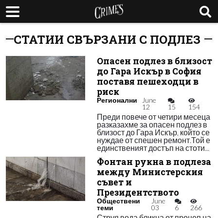
СТАТИИ СВЪРЗАНИ С ПОДЛЕЗ
Опасен подлез в близост
до Гара Искър в София
поставя пешеходци в
риск
Регионални
June
12
15
154
Преди повече от четири месеца
разказахме за опасен подлез в
близост до Гара Искър, който се
нуждае от спешен ремонт.Той е
единственият достъп на стоти...
Фонтан рукна в подлеза
между Министерския
съвет и
Президентството
Обществени
June
теми
03
6
266
Струя вода бликна от процеп на