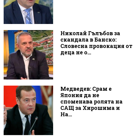
Николай Гълъбов за
скандала в Банско:
Словесна провокация от
деца не о...
Медведев: Срам е
Япония да не
споменава ролята на
САЩ за Хирошима и
На...