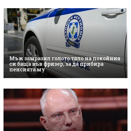
Мъж замразил голото тяло на покойния
си баща във фризер, за да прибира
пенсията му