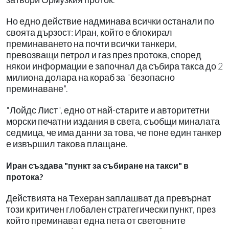
Но едно действие надминава всички останали по
своята дързост: Иран, който е блокирал
преминаването на почти всички танкери,
превозващи петрол и газ през протока, според
някои информации е започнал да събира такса до 2
милиона долара на кораб за "безопасно
преминаване".
"Лойдс Лист", едно от най-старите и авторитетни
морски печатни издания в света, съобщи миналата
седмица, че има данни за това, че поне един танкер
е извършил такова плащане.
Иран създава "пункт за събиране на такси" в
протока?
Действията на Техеран заплашват да превърнат
този критичен глобален стратегически пункт, през
който преминават една пета от световните