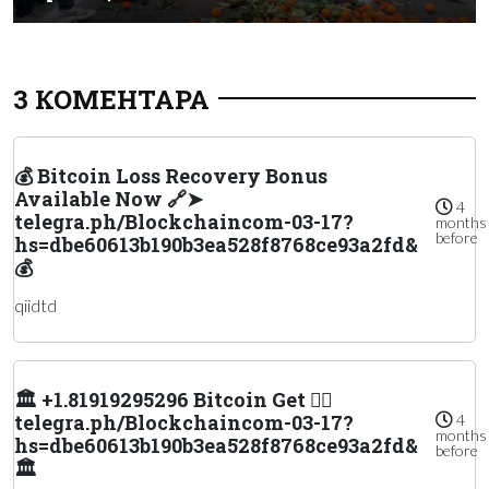
3 КОМЕНТАРА
💰 Bitcoin Loss Recovery Bonus
Available Now 🔗➤
4
telegra.ph/Blockchaincom-03-17?
months
before
hs=dbe60613b190b3ea528f8768ce93a2fd&
💰
qiidtd
🏛️ +1.81919295296 Вitсоin Get 👉🏻
telegra.ph/Blockchaincom-03-17?
4
months
hs=dbe60613b190b3ea528f8768ce93a2fd&
before
🏛️