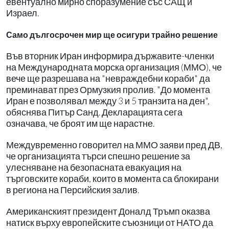
евентуално мирно споразумение със САЩ и
Израел.
Само дългосрочен мир ще осигури трайно решение
Във вторник Иран информира държавите-членки
на Международната морска организация (ММО), че
вече ще разрешава на "невраждебни кораби" да
преминават през Ормузкия пролив. "До момента
Иран е позволявал между 3 и 5 транзита на ден",
обяснява Питър Санд. Декларацията сега
означава, че броят им ще нарастне.
Междувременно говорител на ММО заяви пред ДВ,
че организацията търси спешно решение за
улесняване на безопасната евакуация на
търговските кораби, които в момента са блокирани
в региона на Персийския залив.
Американският президент Доналд Тръмп оказва
натиск върху европейските съюзници от НАТО да