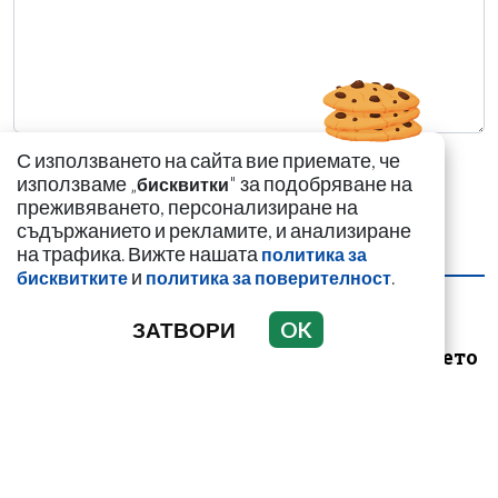
С използването на сайта вие приемате, че
използваме „
" за подобряване на
бисквитки
преживяването, персонализиране на
съдържанието и рекламите, и анализиране
на трафика. Вижте нашата
политика за
НАЙ-ЧЕТЕНИ
НАЙ-КОМЕНТИРАНИ
и
.
бисквитките
политика за поверителност
Цигани смениха
ЗАТВОРИ
OK
германците и
англичаните на морето