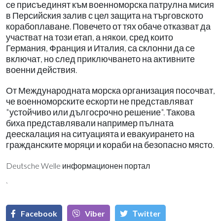
се присъединят към военноморска патрулна мисия
в Персийския залив с цел защита на търговското
корабоплаване. Повечето от тях обаче отказват да
участват на този етап, а някои, сред които
Германия, Франция и Италия, са склонни да се
включат, но след приключването на активните
военни действия.
От Международната морска организация посочват,
че военноморските ескорти не представляват
"устойчиво или дългосрочно решение". Такова
биха представлявали например пълната
деескалация на ситуацията и евакуирането на
гражданските моряци и кораби на безопасно място.
Deutsche Welle информационен портал
`
Facebook
Viber
Тwitter