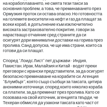
на корабоплаването, не смята тези такси за
основния проблем, а това, че преминаването през
Ормузкия проток си остава опасно. Но готовността
на големите вносители на нефт и газ да плащат за
всеки кораб, в допълнение към изключително
високата застрахователно покритие, говори за
нарастващо отчаяние сред страните да си
осигурят дори минимални доставки на горива през
пролива. Санд допуска, че ще има страни, които са
готови да си плащат.
Според "Лоидс Лист" пет държави - Индия,
Пакистан, Ирак, Малайзия и Китай - водят преки
преговори с ирански представители, за да осигурят
безопасно преминаване на корабите си. Агенция
"Блумбърг", която също съобщи за таксата, цитира
анонимни източници, според които няколко кораба
са платили, за да преминат през пролива. Като се
позовава на свой източник, агенцията твърди, че
Техеран обмисля да узакони таксата като част от