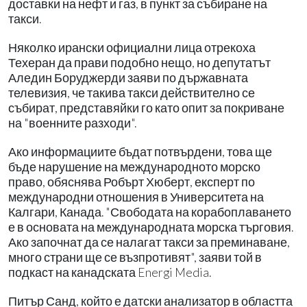
доставки на нефт и газ, в пункт за събиране на
такси.
Няколко ирански официални лица отрекоха
Техеран да прави подобно нещо, но депутатът
Аледин Боруджерди заяви по държавната
телевизия, че такива такси действително се
събират, представяйки го като опит за покриване
на "военните разходи".
Ако информациите бъдат потвърдени, това ще
бъде нарушение на международното морско
право, обяснява Робърт Хюберт, експерт по
международни отношения в Университета на
Калгари, Канада. "Свободата на корабоплаването
е в основата на международната морска търговия.
Ако започнат да се налагат такси за преминаване,
много страни ще се възпротивят", заяви той в
подкаст на канадската Energi Media.
Питър Санд, който е датски анализатор в областта