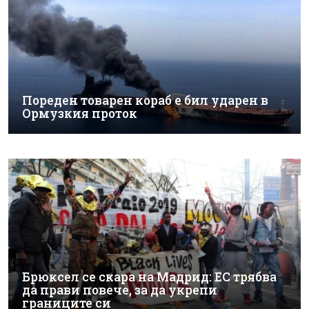
Пореден товарен кораб е бил ударен в
Ормузкия проток
Брюксел се скара на Мадрид: ЕС трябва
да прави повече, за да укрепи
границите си