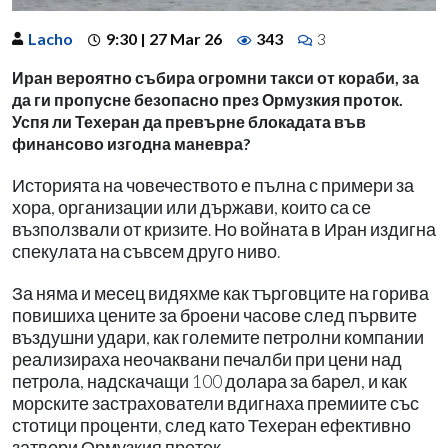
Lacho
9:30 | 27 Mar 26
343
3
Иран вероятно събира огромни такси от кораби, за
да ги пропусне безопасно през Ормузкия проток.
Успя ли Техеран да превърне блокадата във
финансово изгодна маневра?
Историята на човечеството е пълна с примери за
хора, организации или държави, които са се
възползвали от кризите. Но войната в Иран издигна
спекулата на съвсем друго ниво.
За няма и месец видяхме как търговците на горива
повишиха цените за броени часове след първите
въздушни удари, как големите петролни компании
реализираха неочаквани печалби при цени над
петрола, надскачащи 100 долара за барел, и как
морските застрахователи вдигнаха премиите със
стотици проценти, след като Техеран ефективно
затвори Ормузкия проток.