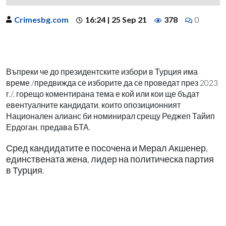
Crimesbg.com
16:24 | 25 Sep 21
378
0
Въпреки че до президентските избори в Турция има
време /предвижда се изборите да се проведат през 2023
г./, горещо коментирана тема е кой или кои ще бъдат
евентуалните кандидати, които опозиционният
Национален алианс би номинирал срещу Реджеп Тайип
Ердоган, предава БТА.
Сред кандидатите е посочена и Мерал Акшенер,
единствената жена, лидер на политическа партия
в Турция.