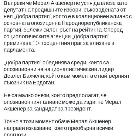
Въпреки че Мерал Акшенер не успя да влезе като
депутат на предишните избори, ръководената от
нея „Добра партия“, която е в коалиционен алианс с
основната опозицонна Народнорепубликанска
партия, бeлежи силен ръст на рейтинга. Според
социологическите агенции „Добра партия“
преминава 10-процентния праг за влизане в
парламента.
„Добра партия“ обединява среди, които са
опозиционни на националистическия лидер
Девлет Бахчели, който към момента е най-верният
съюзник на Ердоган.
Не са малко онези, които предполагат, че
опозиционният алианс може да издигне Мерал
Акшенер за кандидат за президент.
Точно в този момент обаче Мерал Акшенер
направи изказване, което преобърна всички
прогнози.