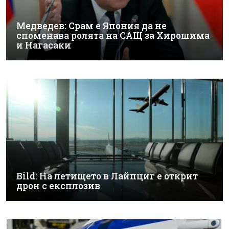
Медведев: Срам е Япония да не
споменава ролята на САЩ за Хирошима
и Нагасаки
Bild: На летището в Лайпциг е открит
дрон с експлозив