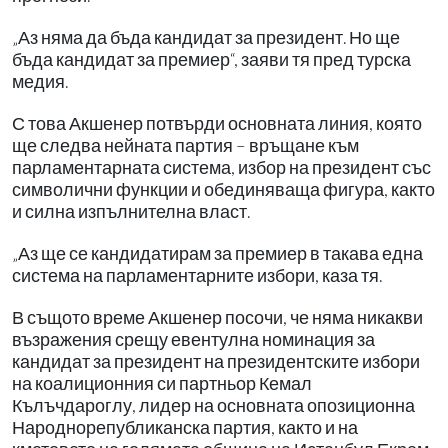
„Аз няма да бъда кандидат за президент. Но ще
бъда кандидат за премиер“, заяви тя пред турска
медия.
С това Акшенер потвърди основната линия, която
ще следва нейната партия – връщане към
парламентарната система, избор на президент със
символични функции и обединяваща фигура, както
и силна изпълнителна власт.
„Аз ще се кандидатирам за премиер в такава една
система на парламентарните избори, каза тя.
В същото време Акшенер посочи, че няма никакви
възражения срещу евентулна номинация за
кандидат за президент на президентските избори
на коалиционния си партньор Кемал
Кълъчдароглу, лидер на основната опозиционна
Народнорепубликанска партия, както и на