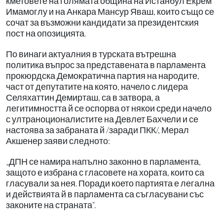
кметовете на голямата община на Истанбул Екрем
Имамоглу и на Анкара Мансур Яваш, които също се
сочат за възможни кандидати за президентския
пост на опозицията.
По винаги актуалния в турската вътрешна
политика въпрос за представената в парламента
прокюрдска Демократична партия на народите,
част от депутатите на която, начело с лидера
Селяхаттин Демирташ, са в затвора, а
легитимността й се оспорва от някои среди начело
с ултраноционалистите на Девлет Бахчели и се
настоява за забраната й /заради ПКК/, Мерал
Акшенер заяви следното:
„ДПН се намира напълно законно в парламента,
защото е избрана с гласовете на хората, които са
гласували за нея. Поради което партията е легална
и действията й в парламента са съгласувани със
законите на страната“.