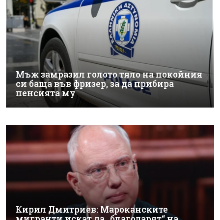
Мъж замразил голото тяло на покойния
си баща във фризер, за да прибира
пенсията му
Кирил Дмитриев: Мароканските
мигранти искат да „благодарят“ на